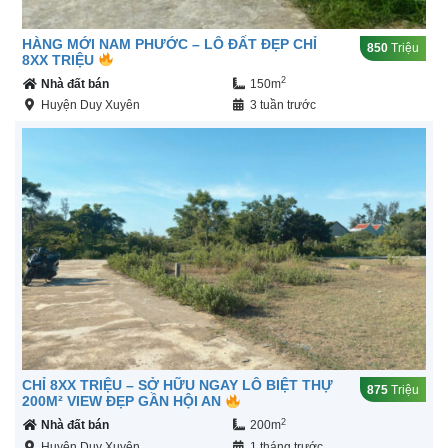
HÀNG MỚI NAM PHƯỚC – LÔ ĐẤT ĐẸP CHỈ
850
Triệu
8XX TRIỆU
2
Nhà đất bán
150m
Huyện Duy Xuyên
3 tuần trước
CHỈ 8XX TRIỆU – SỞ HỮU NGAY LÔ BIỆT THỰ
875
Triệu
200M² VIEW ĐẸP GẦN HỘI AN
2
Nhà đất bán
200m
Huyện Duy Xuyên
1 tháng trước