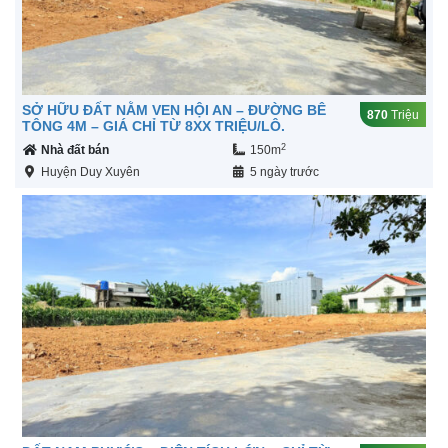
SỞ HỮU ĐẤT NẰM VEN HỘI AN – ĐƯỜNG BÊ
870
Triệu
TÔNG 4M – GIÁ CHỈ TỪ 8XX TRIỆU/LÔ.
2
Nhà đất bán
150m
Huyện Duy Xuyên
5 ngày trước