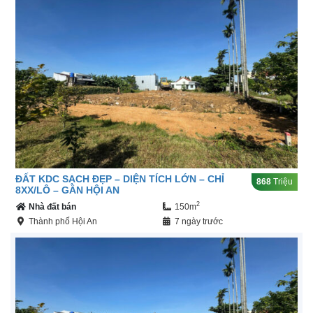
ĐẤT KDC SẠCH ĐẸP – DIỆN TÍCH LỚN – CHỈ
868
Triệu
8XX/LÔ – GẦN HỘI AN
2
Nhà đất bán
150m
Thành phố Hội An
7 ngày trước