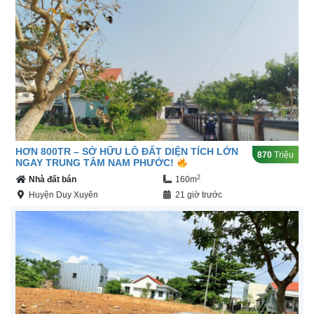
HƠN 800TR – SỞ HỮU LÔ ĐẤT DIỆN TÍCH LỚN
870
Triệu
NGAY TRUNG TÂM NAM PHƯỚC!
2
Nhà đất bán
160m
Huyện Duy Xuyên
21 giờ trước