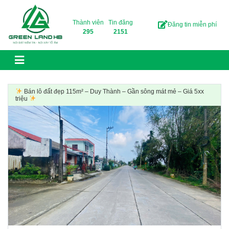
Skip to content
Thành viên
Tin đăng
Đăng tin miễn phí
295
2151
Bán lô đất đẹp 115m² – Duy Thành – Gần sông mát mẻ – Giá 5xx
triệu