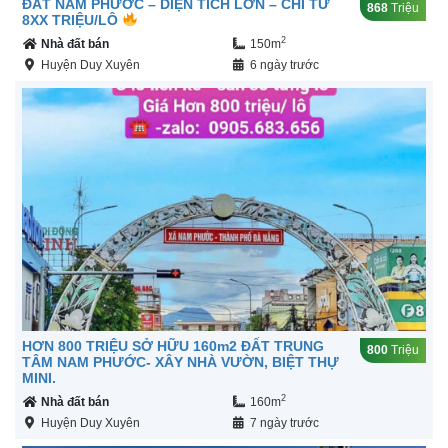
ĐẤT NAM PHƯỚC – DIỆN TÍCH LỚN – CHỈ TỪ
868
Triệu
8XX TRIỆU/LÔ
2
Nhà đất bán
150m
Huyện Duy Xuyên
6 ngày trước
HƠN 800 TRIỆU SỞ HỮU 160m2 ĐẤT TRUNG
800
Triệu
TÂM NAM PHƯỚC- XÂY NHÀ VƯỜN, BIỆT THỰ
MINI.
2
Nhà đất bán
160m
Huyện Duy Xuyên
7 ngày trước