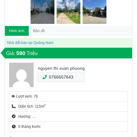
Hình ảnh
Bản đồ
Nhà đất bán tại Quảng Nam
590
Giá:
Triệu
nguyen thi xuan phuong
0766657643
Lượt xem: 76
2
Diện tích: 115m
Hướng: ....
6 tháng trước