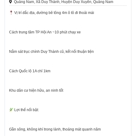
Quảng Nam, Xã Duy Thành, Huyện Duy Xuyên, Quảng Nam
Vị trí đắc địa, đường bê tông 4m ô tô đi thoải mái
Cách trung tâm TP Hội An ~10 phút chạy xe
Nằm sát trục chính Duy Thành cũ, kết nối thuận tiện
Cách Quốc lộ 1A chỉ 1km
Khu dân cư hiện hữu, an ninh tốt
Lợi thế nổi bật:
Gần sông, không khí trong lành, thoáng mát quanh năm