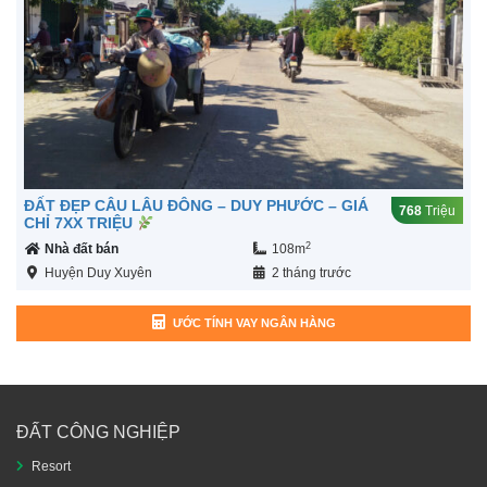
ĐẤT ĐẸP CÂU LÂU ĐÔNG – DUY PHƯỚC – GIÁ
768
Triệu
CHỈ 7XX TRIỆU
2
Nhà đất bán
108m
Huyện Duy Xuyên
2 tháng trước
ƯỚC TÍNH VAY NGÂN HÀNG
ĐẤT CÔNG NGHIỆP
Resort