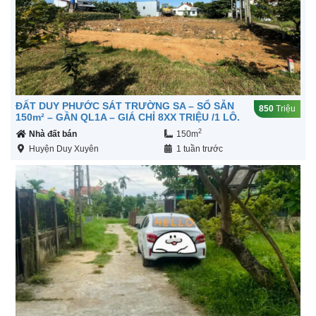
ĐẤT DUY PHƯỚC SÁT TRƯỜNG SA – SỔ SẴN
850
Triệu
150m² – GẦN QL1A – GIÁ CHỈ 8XX TRIỆU /1 LÔ.
2
Nhà đất bán
150m
Huyện Duy Xuyên
1 tuần trước