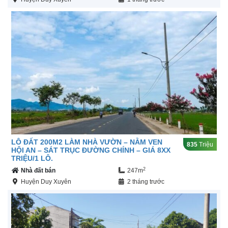
LÔ ĐẤT 200M2 LÀM NHÀ VƯỜN – NẰM VEN
835
Triệu
HỘI AN – SÁT TRỤC ĐƯỜNG CHÍNH – GIÁ 8XX
TRIỆU/1 LÔ.
2
Nhà đất bán
247m
Huyện Duy Xuyên
2 tháng trước