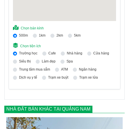
Chọn bán kính
500m
1km
2km
5km
Chọn tiện ích
Trường học
Cafe
Nhà hàng
Cửa hàng
Siêu thị
Làm đẹp
Spa
Trung tâm mua sắm
ATM
Ngân hàng
Dịch vụ y tế
Trạm xe buýt
Trạm xe lửa
NHÀ ĐẤT BÁN KHÁC TẠI QUẢNG NAM