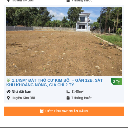
Huyện Kỳ Sơn
7 tháng trước
1.145M² ĐẤT THỔ CƯ KIM BÔI – GẦN 12B, SÁT
2
Tỷ
KHU KHOÁNG NÓNG, GIÁ CHỈ 2 TỶ
2
Nhà đất bán
1145m
Huyện Kim Bôi
7 tháng trước
ƯỚC TÍNH VAY NGÂN HÀNG