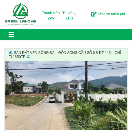
Skip to content
Thành viên
Tin đăng
Đăng tin miễn phí
295
2151
SĂN ĐẤT VEN SÔNG ĐÀ – ĐÓN SÓNG CẦU SỐ 6 & ĐT 445 – CHỈ
TỪ 650TR