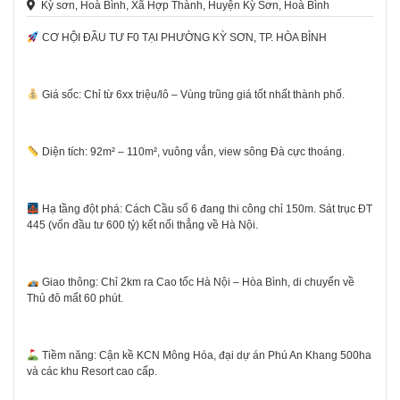
Kỳ sơn, Hoà Bình, Xã Hợp Thành, Huyện Kỳ Sơn, Hoà Bình
CƠ HỘI ĐẦU TƯ F0 TẠI PHƯỜNG KỲ SƠN, TP. HÒA BÌNH
Giá sốc: Chỉ từ 6xx triệu/lô – Vùng trũng giá tốt nhất thành phố.
Diện tích: 92m² – 110m², vuông vắn, view sông Đà cực thoáng.
Hạ tầng đột phá: Cách Cầu số 6 đang thi công chỉ 150m. Sát trục ĐT
445 (vốn đầu tư 600 tỷ) kết nối thẳng về Hà Nội.
Giao thông: Chỉ 2km ra Cao tốc Hà Nội – Hòa Bình, di chuyển về
Thủ đô mất 60 phút.
Tiềm năng: Cận kề KCN Mông Hóa, đại dự án Phú An Khang 500ha
và các khu Resort cao cấp.