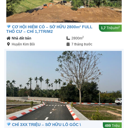
CƠ HỘI HIẾM CÓ – SỞ HỮU 2800m² FULL
2
1,7
Triệu/m
THỔ CƯ – CHỈ 1,7TR/M2
2
Nhà đất bán
2800m
Huyện Kim Bôi
7 tháng trước
CHỈ 3XX TRIỆU – SỞ HỮU LÔ GÓC \
499
Triệu