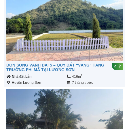
ĐÓN SÓNG VÀNH ĐAI 5 – QUỸ ĐẤT “VÀNG” TĂNG
2
Tỷ
TRƯỞNG PHI MÃ TẠI LƯƠNG SƠN
2
Nhà đất bán
416m
Huyện Lương Sơn
7 tháng trước