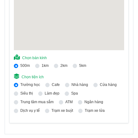
Chọn bán kính
500m
1km
2km
5km
Chọn tiện ích
Trường học
Cafe
Nhà hàng
Cửa hàng
Siêu thị
Làm đẹp
Spa
Trung tâm mua sắm
ATM
Ngân hàng
Dịch vụ y tế
Trạm xe buýt
Trạm xe lửa