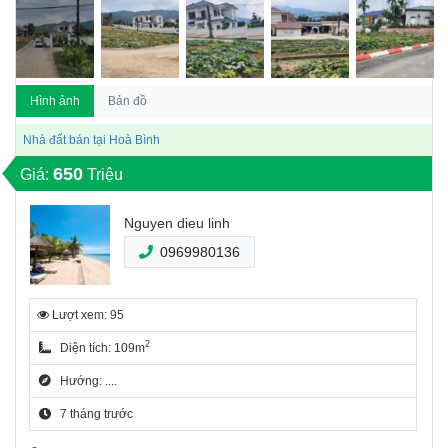
Hình ảnh
Bản đồ
Nhà đất bán tại Hoà Bình
650
Giá:
Triệu
Nguyen dieu linh
0969980136
Lượt xem: 95
2
Diện tích: 109m
Hướng: ....
7 tháng trước