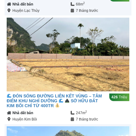
2
Nhà đất bán
68m
Huyện Lạc Thủy
7 tháng trước
ĐÓN SÓNG ĐƯỜNG LIÊN KẾT VÙNG – TÂM
426
Triệu
ĐIỂM KHU NGHỈ DƯỠNG
SỞ HỮU ĐẤT
KIM BÔI CHỈ TỪ 400TR
2
Nhà đất bán
247m
Huyện Kim Bôi
7 tháng trước