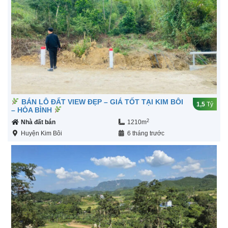
BÁN LÔ ĐẤT VIEW ĐẸP – GIÁ TỐT TẠI KIM BÔI
1,5
Tỷ
– HÒA BÌNH
2
Nhà đất bán
1210m
Huyện Kim Bôi
6 tháng trước