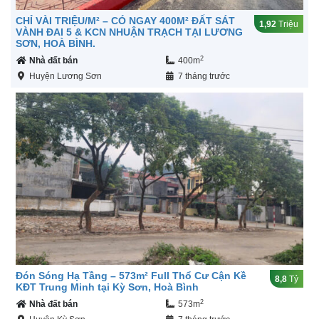
CHỈ VÀI TRIỆU/M² – CÓ NGAY 400M² ĐẤT SÁT
1,92
Triệu
VÀNH ĐAI 5 & KCN NHUẬN TRẠCH TẠI LƯƠNG
SƠN, HOÀ BÌNH.
2
Nhà đất bán
400m
Huyện Lương Sơn
7 tháng trước
Đón Sóng Hạ Tầng – 573m² Full Thổ Cư Cận Kề
8,8
Tỷ
KĐT Trung Minh tại Kỳ Sơn, Hoà Bình
2
Nhà đất bán
573m