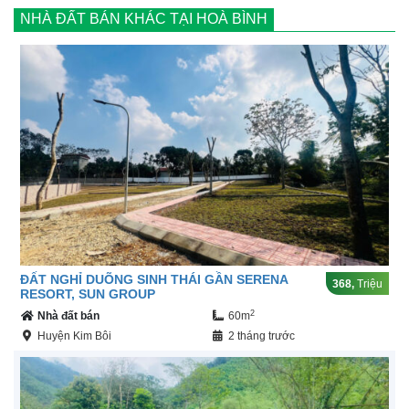
NHÀ ĐẤT BÁN KHÁC TẠI HOÀ BÌNH
ĐẤT NGHỈ DUÕNG SINH THÁI GẦN SERENA
368,
Triệu
RESORT, SUN GROUP
2
Nhà đất bán
60m
Huyện Kim Bôi
2 tháng trước