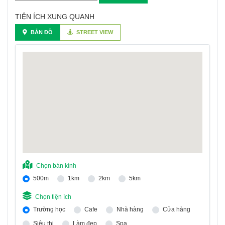
TIỆN ÍCH XUNG QUANH
BẢN ĐỒ
STREET VIEW
Chọn bán kính
500m
1km
2km
5km
Chọn tiện ích
Trường học
Cafe
Nhà hàng
Cửa hàng
Siêu thị
Làm đẹp
Spa