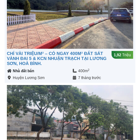
CHỈ VÀI TRIỆU/M² – CÓ NGAY 400M² ĐẤT SÁT
1,92
Triệu
VÀNH ĐAI 5 & KCN NHUẬN TRẠCH TẠI LƯƠNG
SƠN, HOÀ BÌNH.
2
Nhà đất bán
400m
Huyện Lương Sơn
7 tháng trước