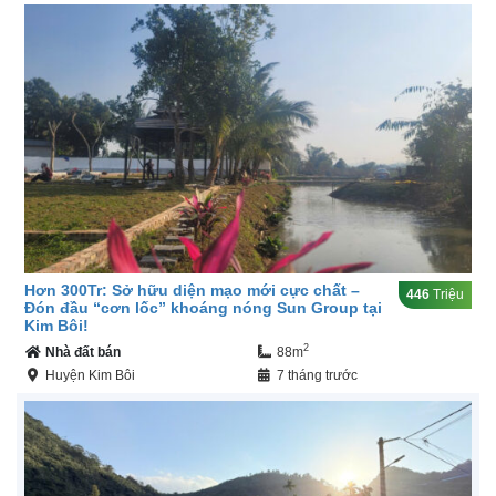
Hơn 300Tr: Sở hữu diện mạo mới cực chất –
446
Triệu
Đón đầu “cơn lốc” khoáng nóng Sun Group tại
Kim Bôi!
2
Nhà đất bán
88m
Huyện Kim Bôi
7 tháng trước