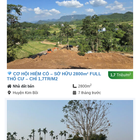
CƠ HỘI HIẾM CÓ – SỞ HỮU 2800m² FULL
2
1,7
Triệu/m
THỔ CƯ – CHỈ 1,7TR/M2
2
Nhà đất bán
2800m
Huyện Kim Bôi
7 tháng trước