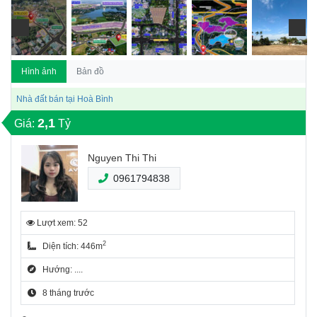
Hình ảnh
Bản đồ
Nhà đất bán tại Hoà Bình
2,1
Giá:
Tỷ
Nguyen Thi Thi
0961794838
Lượt xem: 52
2
Diện tích: 446m
Hướng: ....
8 tháng trước