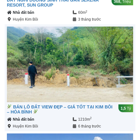
ĐẤT NGHỈ DUÕNG SINH THÁI GẦN SERENA
368,
Triệu
RESORT, SUN GROUP
2
Nhà đất bán
60m
Huyện Kim Bôi
3 tháng trước
BÁN LÔ ĐẤT VIEW ĐẸP – GIÁ TỐT TẠI KIM BÔI
1,5
Tỷ
– HÒA BÌNH
2
Nhà đất bán
1210m
Huyện Kim Bôi
6 tháng trước