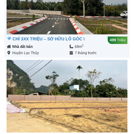
CHỈ 3XX TRIỆU – SỞ HỮU LÔ GÓC \
499
Triệu
2
Nhà đất bán
68m
Huyện Lạc Thủy
7 tháng trước