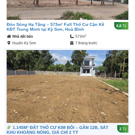
Đón Sóng Hạ Tầng – 573m² Full Thổ Cư Cận Kề
8,8
Tỷ
KĐT Trung Minh tại Kỳ Sơn, Hoà Bình
2
Nhà đất bán
573m
Huyện Kỳ Sơn
7 tháng trước
1.145M² ĐẤT THỔ CƯ KIM BÔI – GẦN 12B, SÁT
2
Tỷ
KHU KHOÁNG NÓNG, GIÁ CHỈ 2 TỶ