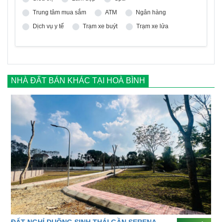
Trung tâm mua sắm
ATM
Ngân hàng
Dịch vụ y tế
Trạm xe buýt
Trạm xe lửa
NHÀ ĐẤT BÁN KHÁC TẠI HOÀ BÌNH