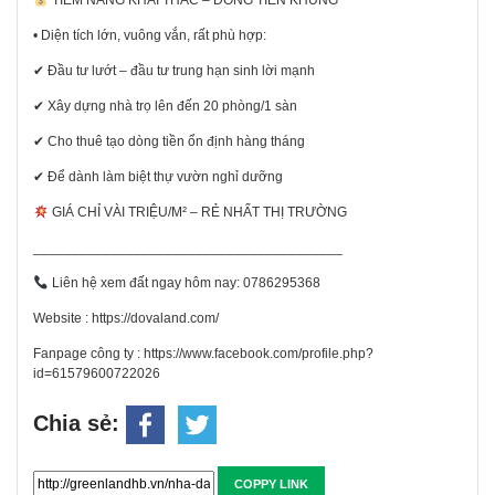
TIỀM NĂNG KHAI THÁC – DÒNG TIỀN KHỦNG
• Diện tích lớn, vuông vắn, rất phù hợp:
✔ Đầu tư lướt – đầu tư trung hạn sinh lời mạnh
✔ Xây dựng nhà trọ lên đến 20 phòng/1 sàn
✔ Cho thuê tạo dòng tiền ổn định hàng tháng
✔ Để dành làm biệt thự vườn nghỉ dưỡng
GIÁ CHỈ VÀI TRIỆU/M² – RẺ NHẤT THỊ TRƯỜNG
________________________________________
Liên hệ xem đất ngay hôm nay: 0786295368
Website : https://dovaland.com/
Fanpage công ty : https://www.facebook.com/profile.php?
id=61579600722026
Chia sẻ:
COPPY LINK