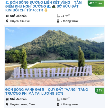
ĐÓN SÓNG ĐƯỜNG LIÊN KẾT VÙNG – TÂM
426
Triệu
ĐIỂM KHU NGHỈ DƯỠNG
SỞ HỮU ĐẤT
KIM BÔI CHỈ TỪ 400TR
2
Nhà đất bán
247m
Huyện Kim Bôi
7 tháng trước
ĐÓN SÓNG VÀNH ĐAI 5 – QUỸ ĐẤT “VÀNG” TĂNG
2
Tỷ
TRƯỞNG PHI MÃ TẠI LƯƠNG SƠN
2
Nhà đất bán
416m
Huyện Lương Sơn
7 tháng trước