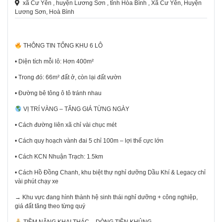
xã Cư Yên , huyện Lương Sơn , tỉnh Hòa Bình , Xã Cư Yên, Huyện
Lương Sơn, Hoà Bình
THÔNG TIN TỔNG KHU 6 LÔ
• Diện tích mỗi lô: Hơn 400m²
• Trong đó: 66m² đất ở, còn lại đất vườn
• Đường bê tông ô tô tránh nhau
VỊ TRÍ VÀNG – TĂNG GIÁ TỪNG NGÀY
• Cách đường liên xã chỉ vài chục mét
• Cách quy hoạch vành đai 5 chỉ 100m – lợi thế cực lớn
• Cách KCN Nhuận Trạch: 1.5km
• Cách Hồ Đồng Chanh, khu biệt thự nghỉ dưỡng Dầu Khí & Legacy chỉ
vài phút chạy xe
→ Khu vực đang hình thành hệ sinh thái nghỉ dưỡng + công nghiệp,
giá đất tăng theo từng quý