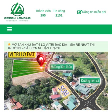
Skip to content
Thành viên
Tin đăng
Đăng tin miễn phí
295
2151
MỞ BÁN KHU ĐẤT 6 LÔ VỊ TRÍ ĐẮC ĐỊA – GIÁ RẺ NHẤT THỊ
TRƯỜNG – SÁT KCN NHUẬN TRẠCH