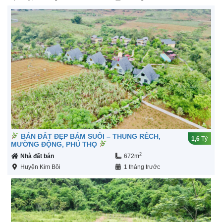
BÁN ĐẤT ĐẸP BÁM SUỐI – THUNG RẾCH,
1,6
Tỷ
MƯỜNG ĐỘNG, PHÚ THỌ
2
Nhà đất bán
672m
Huyện Kim Bôi
1 tháng trước