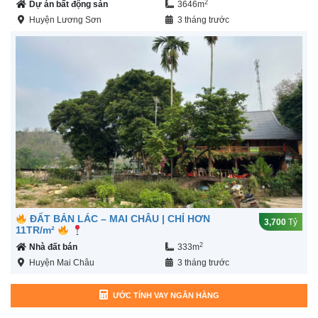
2
Dự án bất động sản
3646m
Huyện Lương Sơn
3 tháng trước
ĐẤT BẢN LÁC – MAI CHÂU | CHỈ HƠN
3,700
Tỷ
11TR/m²
2
Nhà đất bán
333m
Huyện Mai Châu
3 tháng trước
ƯỚC TÍNH VAY NGÂN HÀNG