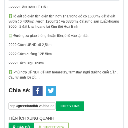
–???? CẦN BÁN LÔ ĐẤT
lô đất có diện tích diện tích hơn 1ha trong đó có 1600m2 đất ở đất
vườn ( ở 400m2 , vườn 1200m2 ) và 6336m2 đất rừng sản xuất khoảng
3000m2 đất khai hoang tại Kim Bôi Hoà Bình
Đường xá giao thông thuận tiện, ô tô vào tận đất
???? Cách UBND xã 2,5km
???? Cách đường 12B 5km
???? Cách BigC 65km
Phù hợp để NĐT để làm homestay, farmstay, nghỉ dưỡng cuối tuần,
đầu tư sinh lời tốt,…
Chia sẻ:
COPPY LINK
TIỆN ÍCH XUNG QUANH
BẢN ĐỒ
STREET VIEW