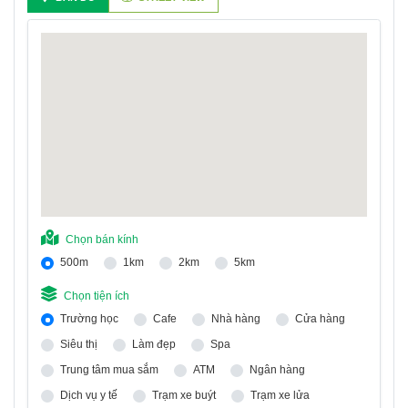
Chọn bán kính
500m
1km
2km
5km
Chọn tiện ích
Trường học
Cafe
Nhà hàng
Cửa hàng
Siêu thị
Làm đẹp
Spa
Trung tâm mua sắm
ATM
Ngân hàng
Dịch vụ y tế
Trạm xe buýt
Trạm xe lửa