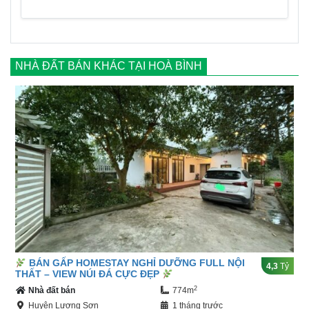
NHÀ ĐẤT BÁN KHÁC TẠI HOÀ BÌNH
BÁN GẤP HOMESTAY NGHỈ DƯỠNG FULL NỘI
4,3
Tỷ
THẤT – VIEW NÚI ĐÁ CỰC ĐẸP
2
Nhà đất bán
774m
Huyện Lương Sơn
1 tháng trước