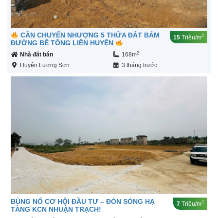
CẦN CHUYỂN NHƯỢNG 5 THỬA ĐẤT BÁM
2
15
Triệu/m
ĐƯỜNG BÊ TÔNG LIÊN HUYỆN
2
Nhà đất bán
168m
Huyện Lương Sơn
3 tháng trước
BÙNG NỔ CƠ HỘI ĐẦU TƯ – ĐÓN SÓNG HẠ
2
7
Triệu/m
TẦNG KCN NHUẬN TRẠCH!