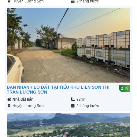
Huyện Lương Sơn
2 tháng trước
BÁN NHANH LÔ ĐẤT TẠI TIỂU KHU LIÊN SƠN THỊ
2
Tỷ
TRẤN LƯƠNG SƠN
2
Nhà đất bán
92m
Huyện Lương Sơn
2 tháng trước