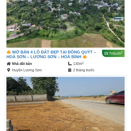
MỞ BÁN 4 LÔ ĐẤT ĐẸP TẠI ĐỒNG QUÝT –
2
15
Triệu/m
HOÀ SƠN – LƯƠNG SƠN – HOÀ BÌNH
2
Nhà đất bán
130m
Huyện Lương Sơn
2 tháng trước