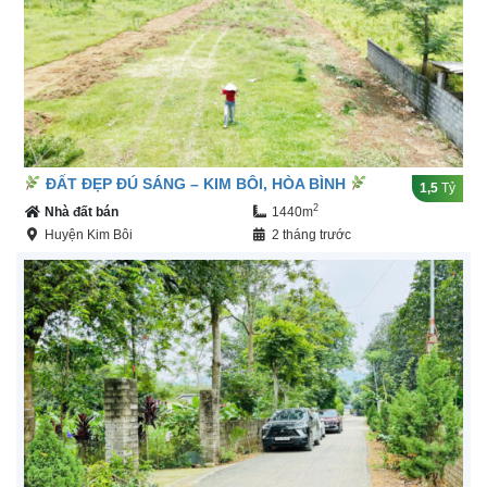
ĐẤT ĐẸP ĐÚ SÁNG – KIM BÔI, HÒA BÌNH
1,5
Tỷ
2
Nhà đất bán
1440m
Huyện Kim Bôi
2 tháng trước