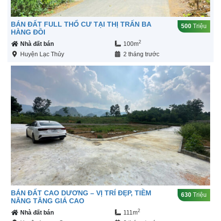
BÁN ĐẤT FULL THỔ CƯ TẠI THỊ TRẤN BA
500
Triệu
HÀNG ĐỒI
2
Nhà đất bán
100m
Huyện Lạc Thủy
2 tháng trước
BÁN ĐẤT CAO DƯƠNG – VỊ TRÍ ĐẸP, TIỀM
630
Triệu
NĂNG TĂNG GIÁ CAO
2
Nhà đất bán
111m