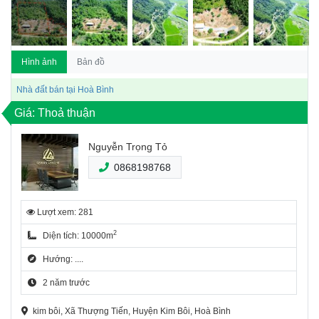
Hình ảnh
Bản đồ
Nhà đất bán tại Hoà Bình
Giá: Thoả thuận
Nguyễn Trọng Tỏ
0868198768
Lượt xem: 281
2
Diện tích: 10000m
Hướng: ....
2 năm trước
kim bôi, Xã Thượng Tiến, Huyện Kim Bôi, Hoà Bình