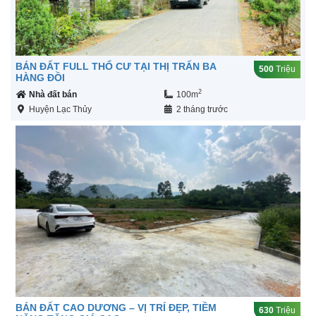
BÁN ĐẤT FULL THỔ CƯ TẠI THỊ TRẤN BA
500
Triệu
HÀNG ĐỒI
2
Nhà đất bán
100m
Huyện Lạc Thủy
2 tháng trước
BÁN ĐẤT CAO DƯƠNG – VỊ TRÍ ĐẸP, TIỀM
630
Triệu