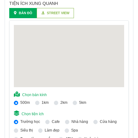
TIỆN ÍCH XUNG QUANH
BẢN ĐỒ
STREET VIEW
Chọn bán kính
500m
1km
2km
5km
Chọn tiện ích
Trường học
Cafe
Nhà hàng
Cửa hàng
Siêu thị
Làm đẹp
Spa