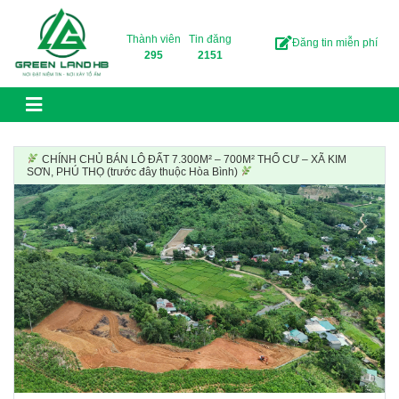
Skip to content
Thành viên
Tin đăng
Đăng tin miễn phí
295
2151
CHÍNH CHỦ BÁN LÔ ĐẤT 7.300M² – 700M² THỔ CƯ – XÃ KIM
SƠN, PHÚ THỌ (trước đây thuộc Hòa Bình)