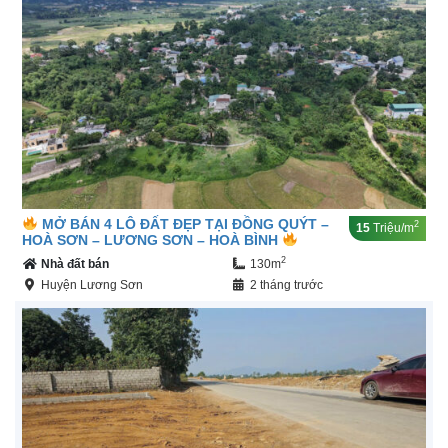
MỞ BÁN 4 LÔ ĐẤT ĐẸP TẠI ĐỒNG QUÝT –
2
15
Triệu/m
HOÀ SƠN – LƯƠNG SƠN – HOÀ BÌNH
2
Nhà đất bán
130m
Huyện Lương Sơn
2 tháng trước