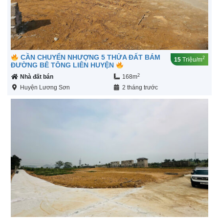
CẦN CHUYỂN NHƯỢNG 5 THỬA ĐẤT BÁM
2
15
Triệu/m
ĐƯỜNG BÊ TÔNG LIÊN HUYỆN
2
Nhà đất bán
168m
Huyện Lương Sơn
2 tháng trước