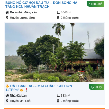
BÙNG NỔ CƠ HỘI ĐẦU TƯ – ĐÓN SÓNG HẠ
2
7
Triệu/m
TẦNG KCN NHUẬN TRẠCH!
2
Dự án bất động sản
3646m
Huyện Lương Sơn
2 tháng trước
ĐẤT BẢN LÁC – MAI CHÂU | CHỈ HƠN
3,700
Tỷ
11TR/m²
2
Nhà đất bán
333m
Huyện Mai Châu
2 tháng trước