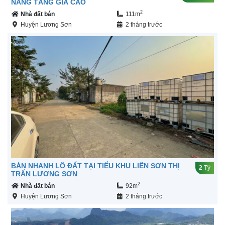
NĂNG TĂNG GIÁ CAO
2
Nhà đất bán
111m
Huyện Lương Sơn
2 tháng trước
BÁN NHANH LÔ ĐẤT TẠI TIỂU KHU LIÊN SƠN THỊ
2
Tỷ
TRẤN LƯƠNG SƠN
2
Nhà đất bán
92m
Huyện Lương Sơn
2 tháng trước