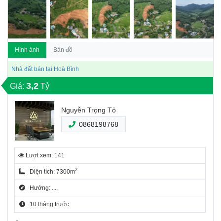
Hình ảnh
Bản đồ
Nhà đất bán tại Hoà Bình
3,2
Giá:
Tỷ
Nguyễn Trọng Tỏ
0868198768
Lượt xem: 141
2
Diện tích: 7300m
Hướng: ....
10 tháng trước