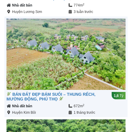
2
Nhà đất bán
774m
Huyện Lương Sơn
3 tuần trước
BÁN ĐẤT ĐẸP BÁM SUỐI – THUNG RẾCH,
1,6
Tỷ
MƯỜNG ĐỘNG, PHÚ THỌ
2
Nhà đất bán
672m
Huyện Kim Bôi
1 tháng trước