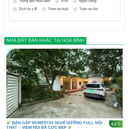
Trung tâm mua sắm
ATM
Ngân hàng
Dịch vụ y tế
Trạm xe buýt
Trạm xe lửa
NHÀ ĐẤT BÁN KHÁC TẠI HOÀ BÌNH
BÁN GẤP HOMESTAY NGHỈ DƯỠNG FULL NỘI
4,3
Tỷ
THẤT – VIEW NÚI ĐÁ CỰC ĐẸP