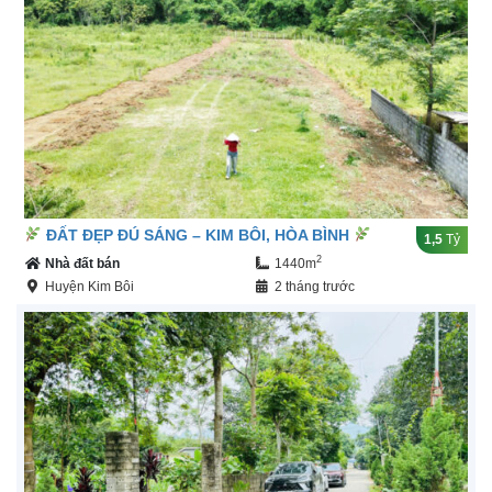
ĐẤT ĐẸP ĐÚ SÁNG – KIM BÔI, HÒA BÌNH
1,5
Tỷ
2
Nhà đất bán
1440m
Huyện Kim Bôi
2 tháng trước