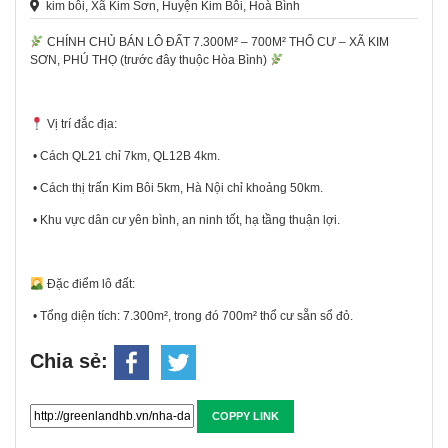
kim bôi, Xã Kim Sơn, Huyện Kim Bôi, Hoà Bình
CHÍNH CHỦ BÁN LÔ ĐẤT 7.300M² – 700M² THỔ CƯ – XÃ KIM
SƠN, PHÚ THỌ (trước đây thuộc Hòa Bình)
Vị trí đắc địa:
• Cách QL21 chỉ 7km, QL12B 4km.
• Cách thị trấn Kim Bôi 5km, Hà Nội chỉ khoảng 50km.
• Khu vực dân cư yên bình, an ninh tốt, hạ tầng thuận lợi.
Đặc điểm lô đất:
• Tổng diện tích: 7.300m², trong đó 700m² thổ cư sẵn sổ đỏ.
Chia sẻ:
COPPY LINK