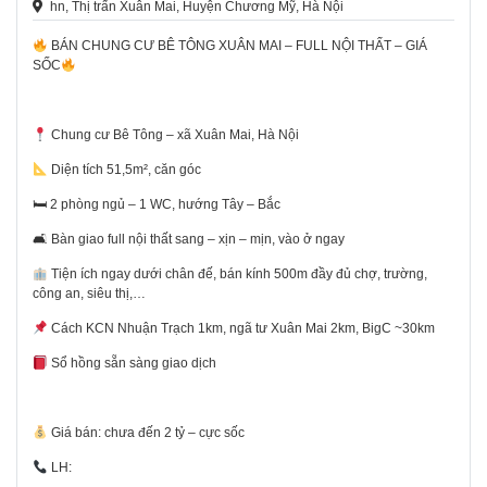
hn, Thị trấn Xuân Mai, Huyện Chương Mỹ, Hà Nội
BÁN CHUNG CƯ BÊ TÔNG XUÂN MAI – FULL NỘI THẤT – GIÁ
SỐC
Chung cư Bê Tông – xã Xuân Mai, Hà Nội
Diện tích 51,5m², căn góc
🛏 2 phòng ngủ – 1 WC, hướng Tây – Bắc
🛋 Bàn giao full nội thất sang – xịn – mịn, vào ở ngay
Tiện ích ngay dưới chân đế, bán kính 500m đầy đủ chợ, trường,
công an, siêu thị,…
Cách KCN Nhuận Trạch 1km, ngã tư Xuân Mai 2km, BigC ~30km
Sổ hồng sẵn sàng giao dịch
Giá bán: chưa đến 2 tỷ – cực sốc
LH: