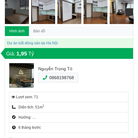
Hình ảnh
Bản đồ
Dự án bất động sản tại Hà Nội
1,95
Giá:
Tỷ
Nguyễn Trọng Tỏ
0868198768
Lượt xem: 71
2
Diện tích: 51m
Hướng: ....
6 tháng trước