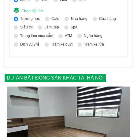
Chọn tiện ích
Trường học
Cafe
Nhà hàng
Cửa hàng
Siêu thị
Làm đẹp
Spa
Trung tâm mua sắm
ATM
Ngân hàng
Dịch vụ y tế
Trạm xe buýt
Trạm xe lửa
DỰ ÁN BẤT ĐỘNG SẢN KHÁC TẠI HÀ NỘI