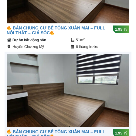
BÁN CHUNG CƯ BÊ TÔNG XUÂN MAI – FULL
1,95
Tỷ
NỘI THẤT – GIÁ SỐC
2
Dự án bất động sản
51m
Huyện Chương Mỹ
6 tháng trước
BÁN CHUNG CƯ BÊ TÔNG XUÂN MAI – FULL
1,95
Tỷ