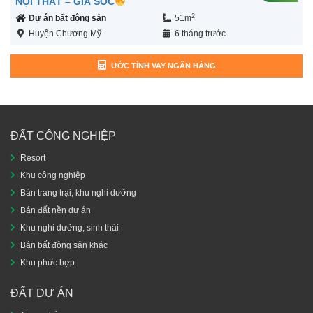
NỘI THẤT – GIÁ SỐC
2
Dự án bất động sản
51m
Huyện Chương Mỹ
6 tháng trước
ƯỚC TÍNH VAY NGÂN HÀNG
ĐẤT CÔNG NGHIỆP
Resort
Khu công nghiệp
Bán trang trại, khu nghỉ dưỡng
Bán đất nền dự án
Khu nghỉ dưỡng, sinh thái
Bán bất động sản khác
Khu phức hợp
ĐẤT DỰ ÁN