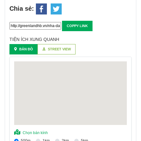
Chia sẻ:
COPPY LINK
TIỆN ÍCH XUNG QUANH
BẢN ĐỒ
STREET VIEW
Chọn bán kính
500m
1km
2km
5km