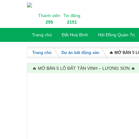
Skip to content
Thành viên
Tin đăng
295
2151
Trang chủ
Đất Hoà Bình
Hội Đồng Quản Trị
Trang chủ
Dự án bất động sản
🔥 MỞ BÁN 5 
🔥 MỞ BÁN 5 LÔ ĐẤT TÂN VINH – LƯƠNG SƠN 🔥