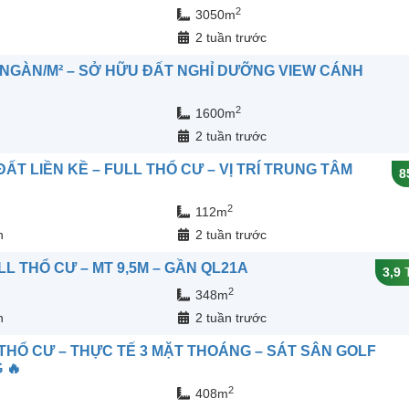
2
3050m
2 tuần trước
M NGÀN/M² – SỞ HỮU ĐẤT NGHỈ DƯỠNG VIEW CÁNH
2
1600m
2 tuần trước
ĐẤT LIỀN KỀ – FULL THỔ CƯ – VỊ TRÍ TRUNG TÂM
8
2
112m
n
2 tuần trước
LL THỔ CƯ – MT 9,5M – GẦN QL21A
3,9
T
2
348m
n
2 tuần trước
 THỔ CƯ – THỰC TẾ 3 MẶT THOÁNG – SÁT SÂN GOLF
 🔥
2
408m