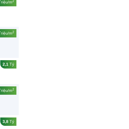
2
riệu/m
2
riệu/m
2,1
Tỷ
2
riệu/m
3,8
Tỷ