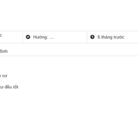
2
Hướng: ....
6 tháng trước
Bình
n cư
tư đều tốt