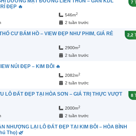
GHỈ DƯỠNG MẶT ĐƯỜNG LIÊN THÔN – GẦN KDL
7
T
RÍ ĐẸP 🔥
2
546m
n
2 tuần trước
THỔ CƯ BÁM HỒ – VIEW ĐẸP NHƯ PHIM, GIÁ RẺ
2,2
T
2
2900m
2 tuần trước
IEW NÚI ĐẸP – KIM BÔI 🔥
2
2082m
2 tuần trước
ỮU LÔ ĐẤT ĐẸP TẠI HÒA SƠN – GIÁ TRỊ THỰC VƯỢT
8
T
2
2000m
n
2 tuần trước
ẦN NHƯỢNG LẠI LÔ ĐẤT ĐẸP TẠI KIM BÔI – HÒA BÌNH
Phú Thọ) 🌿