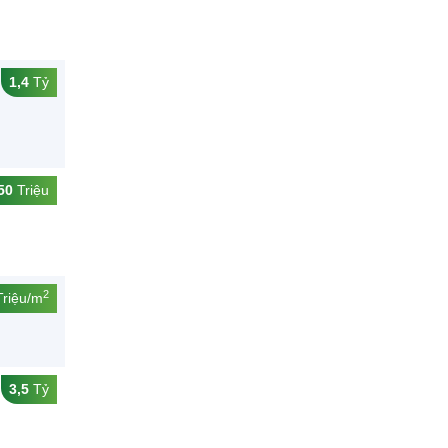
1,4
Tỷ
50
Triệu
2
riệu/m
3,5
Tỷ