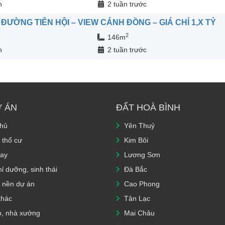
n
2 tuần trước
ĐƯỜNG TIÊN HỘI – VIEW CÁNH ĐỒNG – GIÁ CHỈ 1,X TỶ
2
146m
n
2 tuần trước
Ự ÁN
ĐẤT HOÀ BÌNH
chủ
Yên Thuỷ
 thổ cư
Kim Bôi
ay
Lương Sơn
ỉ dưỡng, sinh thái
Đà Bắc
 nền dự án
Cao Phong
khác
Tân Lạc
o, nhà xưởng
Mai Châu