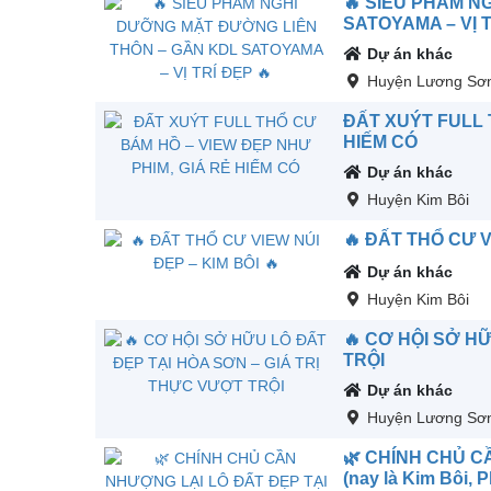
🔥 SIÊU PHẨM N
SATOYAMA – VỊ T
Dự án khác
Huyện Lương Sơ
ĐẤT XUÝT FULL 
HIẾM CÓ
Dự án khác
Huyện Kim Bôi
🔥 ĐẤT THỔ CƯ V
Dự án khác
Huyện Kim Bôi
🔥 CƠ HỘI SỞ H
TRỘI
Dự án khác
Huyện Lương Sơ
🌿 CHÍNH CHỦ C
(nay là Kim Bôi, 