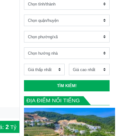
TÌM KIẾM!
ĐỊA ĐIỂM NỔI TIẾNG
2
á:
Tỷ