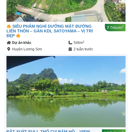
SIÊU PHẨM NGHỈ DƯỠNG MẶT ĐƯỜNG
2
7
Triệu/m
LIÊN THÔN – GẦN KDL SATOYAMA – VỊ TRÍ
ĐẸP
2
Dự án khác
546m
Huyện Lương Sơn
2 tuần trước
ĐẤT XUÝT FULL THỔ CƯ BÁM HỒ – VIEW
2