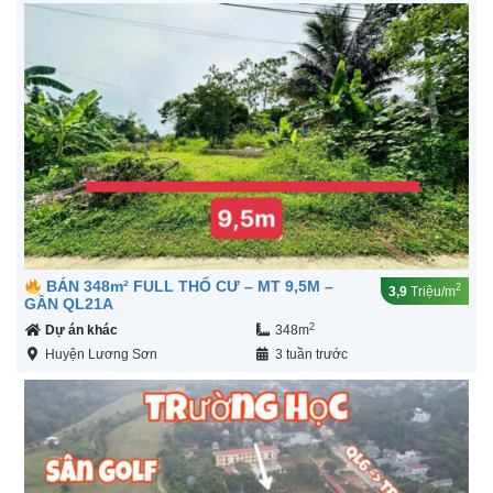
BÁN 348m² FULL THỔ CƯ – MT 9,5M –
2
3,9
Triệu/m
GẦN QL21A
2
Dự án khác
348m
Huyện Lương Sơn
3 tuần trước