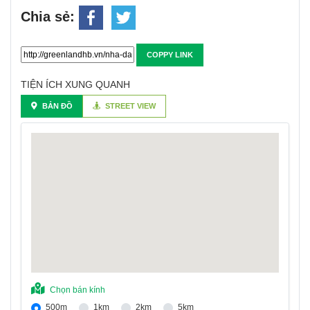
Chia sẻ:
COPPY LINK
TIỆN ÍCH XUNG QUANH
BẢN ĐỒ
STREET VIEW
Chọn bán kính
500m
1km
2km
5km