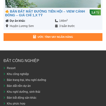
BÁN ĐẤT MẶT ĐƯỜNG TIÊN HỘI – VIEW CÁNH
1,4
Tỷ
ĐỒNG – GIÁ CHỈ 1,X TỶ
2
Dự án khác
146m
Huyện Lương Sơn
3 tuần trước
ƯỚC TÍNH VAY NGÂN HÀNG
ĐẤT CÔNG NGHIỆP
Resort
Khu công nghiệp
Bán trang trại, khu nghỉ dưỡng
Bán đất nền dự án
Khu nghỉ dưỡng, sinh thái
Bán bất động sản khác
Khu phức hợp