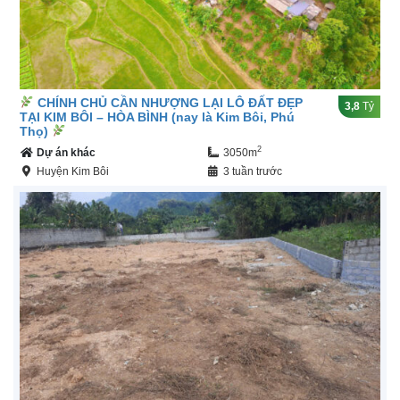
CHÍNH CHỦ CẦN NHƯỢNG LẠI LÔ ĐẤT ĐẸP
3,8
Tỷ
TẠI KIM BÔI – HÒA BÌNH (nay là Kim Bôi, Phú
Thọ)
2
Dự án khác
3050m
Huyện Kim Bôi
3 tuần trước