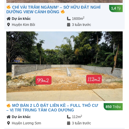
CHỈ VÀI TRĂM NGÀN/M² – SỞ HỮU ĐẤT NGHỈ
1,4
Tỷ
DƯỠNG VIEW CÁNH ĐỒNG
2
Dự án khác
1600m
Huyện Kim Bôi
3 tuần trước
MỞ BÁN 2 LÔ ĐẤT LIỀN KỀ – FULL THỔ CƯ
850
Triệu
– VỊ TRÍ TRUNG TÂM CAO DƯƠNG
2
Dự án khác
112m
Huyện Lương Sơn
3 tuần trước