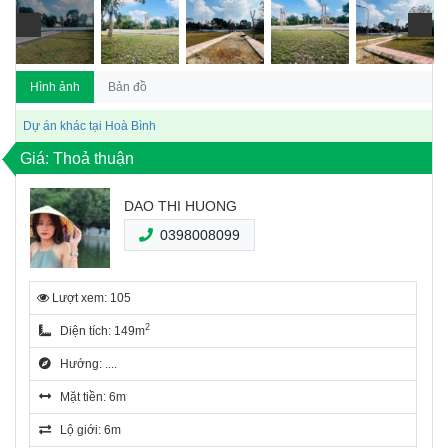
Hình ảnh
Bản đồ
Dự án khác tại Hoà Bình
Giá: Thoả thuận
DAO THI HUONG
0398008099
Lượt xem: 105
2
Diện tích: 149m
Hướng: ....
Mặt tiền: 6m
Lộ giới: 6m