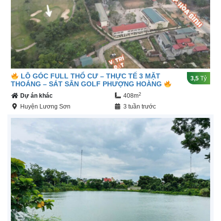
LÔ GÓC FULL THỔ CƯ – THỰC TẾ 3 MẶT
3,5
Tỷ
THOÁNG – SÁT SÂN GOLF PHƯỢNG HOÀNG
2
Dự án khác
408m
Huyện Lương Sơn
3 tuần trước