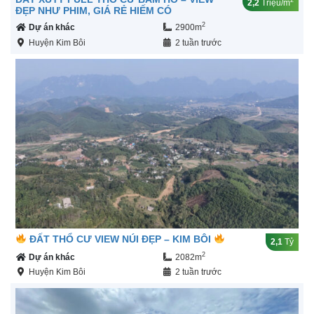
2,2
Triệu/m
ĐẸP NHƯ PHIM, GIÁ RẺ HIẾM CÓ
2
Dự án khác
2900m
Huyện Kim Bôi
2 tuần trước
ĐẤT THỔ CƯ VIEW NÚI ĐẸP – KIM BÔI
2,1
Tỷ
2
Dự án khác
2082m
Huyện Kim Bôi
2 tuần trước