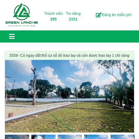
Skip to content
Thành viên
Tin đăng
Đăng tin miễn phí
295
2151
355tr- Có ngay đất thổ cư sổ đỏ trao tay và còn được trao tay 1 chỉ vàng