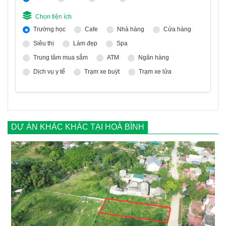
Chọn tiện ích
Trường học
Cafe
Nhà hàng
Cửa hàng
Siêu thị
Làm đẹp
Spa
Trung tâm mua sắm
ATM
Ngân hàng
Dịch vụ y tế
Trạm xe buýt
Trạm xe lửa
DỰ ÁN KHÁC KHÁC TẠI HOÀ BÌNH