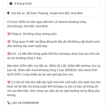
8 tháng trước
chợ bãi xe, Xã Nam Thượng, Huyện Kim Bôi, Hoà Bình
Chỉ hơn 300tr sở hữu ngay đất nền LK Serena khoáng nóng
(SunGroup). Kim Bôi, Hoà Bình.
Pháp lý: Sổ hồng công chứng luôn.
Tổng quan lô đất: Hạ tầng đồng bộ đầy đủ hết thống cấp thoát nước,
đèn đường cây xanh tuyệt đẹp.
vị trí : Lô đất nằm trong quần thể khu homstay, được bao bọc bới các
dự án khoáng nóng 5 Sao.
Bán kính 200m đến chợ Bãi xe, 300m Ql 12B, 400m đến trường, học ủy
ban xã, 500m đến resot khoáng nóng 5 sao SERENA. khu resot HOA
QUẢ SƠN. Cùng nhiều dự án sân gof,cáp treo vvv.
Cơ hội sở hữu khu đất xây ngồi nhà nhỏ cuối tuần vừa nghỉ vừa cho
thuê với đủ tiện ích trong quần thể homstay ra vào có bảo vệ trông chỉ
với vài trăm triêu. Đón sóng các siêu dự án nghỉ dưỡng và hạ tầng siêu
khủng.
Liên hệ:0398008099