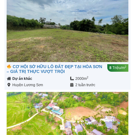
CƠ HỘI SỞ HỮU LÔ ĐẤT ĐẸP TẠI HÒA SƠN
2
8
Triệu/m
– GIÁ TRỊ THỰC VƯỢT TRỘI
2
Dự án khác
2000m
Huyện Lương Sơn
2 tuần trước