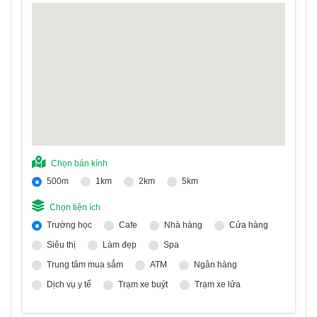
Chọn bán kính
500m
1km
2km
5km
Chọn tiện ích
Trường học
Cafe
Nhà hàng
Cửa hàng
Siêu thị
Làm đẹp
Spa
Trung tâm mua sắm
ATM
Ngân hàng
Dịch vụ y tế
Trạm xe buýt
Trạm xe lửa