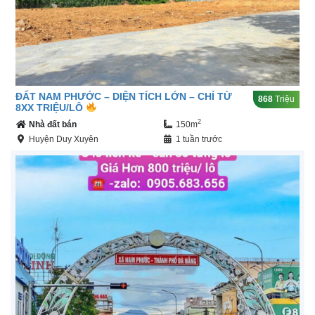
ĐẤT NAM PHƯỚC – DIỆN TÍCH LỚN – CHỈ TỪ
868
Triệu
8XX TRIỆU/LÔ
2
Nhà đất bán
150m
Huyện Duy Xuyên
1 tuần trước