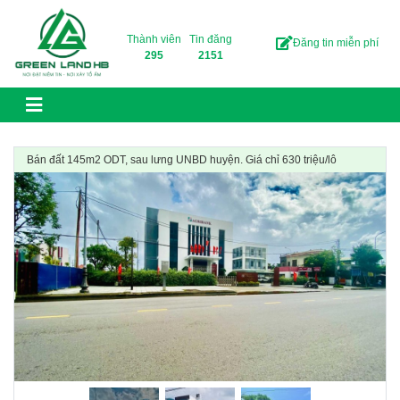
Skip to content
Thành viên
Tin đăng
Đăng tin miễn phí
295
2151
Bán đất 145m2 ODT, sau lưng UNBD huyện. Giá chỉ 630 triệu/lô