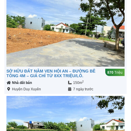
SỞ HỮU ĐẤT NẰM VEN HỘI AN – ĐƯỜNG BÊ
870
Triệu
TÔNG 4M – GIÁ CHỈ TỪ 8XX TRIỆU/LÔ.
2
Nhà đất bán
150m
Huyện Duy Xuyên
7 ngày trước