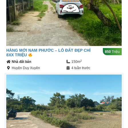
HÀNG MỚI NAM PHƯỚC – LÔ ĐẤT ĐẸP CHỈ
850
Triệu
8XX TRIỆU
2
Nhà đất bán
150m
Huyện Duy Xuyên
4 tuần trước