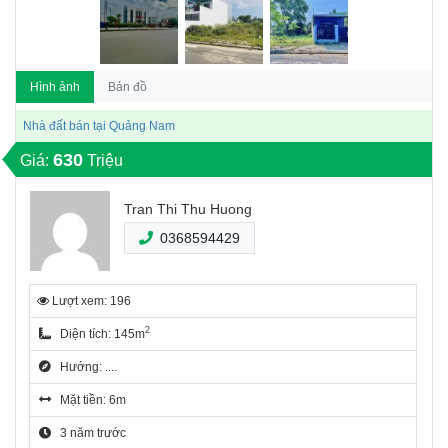
Hình ảnh
Bản đồ
Nhà đất bán tại Quảng Nam
630
Giá:
Triệu
Tran Thi Thu Huong
0368594429
Lượt xem: 196
2
Diện tích: 145m
Hướng: ....
Mặt tiền: 6m
3 năm trước