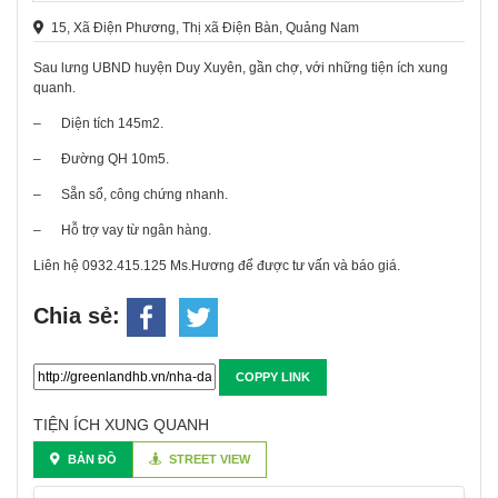
15, Xã Điện Phương, Thị xã Điện Bàn, Quảng Nam
Sau lưng UBND huyện Duy Xuyên, gần chợ, với những tiện ích xung
quanh.
–
Diện tích 145m2.
–
Đường QH 10m5.
–
Sẵn sổ, công chứng nhanh.
–
Hỗ trợ vay từ ngân hàng.
Liên hệ 0932.415.125 Ms.Hương để được tư vấn và báo giá.
Chia sẻ:
COPPY LINK
TIỆN ÍCH XUNG QUANH
BẢN ĐỒ
STREET VIEW