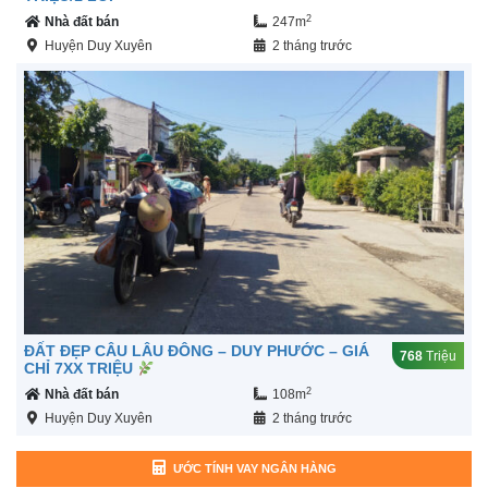
2
Nhà đất bán
247m
Huyện Duy Xuyên
2 tháng trước
ĐẤT ĐẸP CÂU LÂU ĐÔNG – DUY PHƯỚC – GIÁ
768
Triệu
CHỈ 7XX TRIỆU
2
Nhà đất bán
108m
Huyện Duy Xuyên
2 tháng trước
ƯỚC TÍNH VAY NGÂN HÀNG