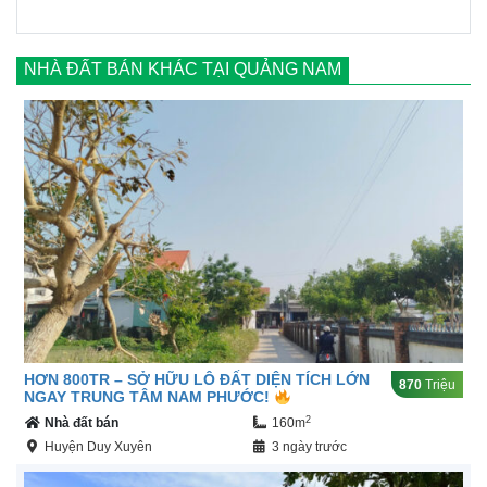
NHÀ ĐẤT BÁN KHÁC TẠI QUẢNG NAM
HƠN 800TR – SỞ HỮU LÔ ĐẤT DIỆN TÍCH LỚN
870
Triệu
NGAY TRUNG TÂM NAM PHƯỚC!
2
Nhà đất bán
160m
Huyện Duy Xuyên
3 ngày trước