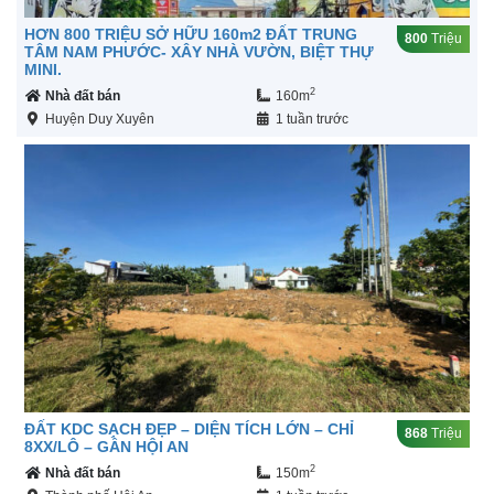
HƠN 800 TRIỆU SỞ HỮU 160m2 ĐẤT TRUNG
800
Triệu
TÂM NAM PHƯỚC- XÂY NHÀ VƯỜN, BIỆT THỰ
MINI.
2
Nhà đất bán
160m
Huyện Duy Xuyên
1 tuần trước
ĐẤT KDC SẠCH ĐẸP – DIỆN TÍCH LỚN – CHỈ
868
Triệu
8XX/LÔ – GẦN HỘI AN
2
Nhà đất bán
150m