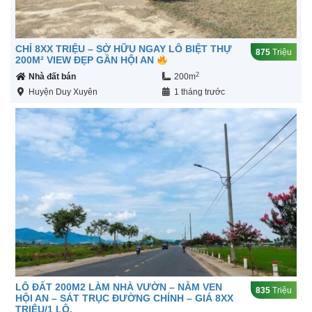
CHỈ 8XX TRIỆU – SỞ HỮU NGAY LÔ BIỆT THỰ
875
Triệu
200M² VIEW ĐẸP GẦN HỘI AN
2
Nhà đất bán
200m
Huyện Duy Xuyên
1 tháng trước
LÔ ĐẤT 200M2 LÀM NHÀ VƯỜN – NẰM VEN
835
Triệu
HỘI AN – SÁT TRỤC ĐƯỜNG CHÍNH – GIÁ 8XX
TRIỆU/1 LÔ.