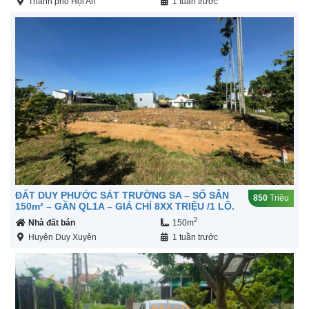
Thành phố Hội An
1 tuần trước
ĐẤT DUY PHƯỚC SÁT TRƯỜNG SA – SỔ SẴN
850
Triệu
150m² – GẦN QL1A – GIÁ CHỈ 8XX TRIỆU /1 LÔ.
2
Nhà đất bán
150m
Huyện Duy Xuyên
1 tuần trước