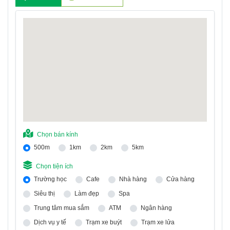
Chọn bán kính
500m
1km
2km
5km
Chọn tiện ích
Trường học
Cafe
Nhà hàng
Cửa hàng
Siêu thị
Làm đẹp
Spa
Trung tâm mua sắm
ATM
Ngân hàng
Dịch vụ y tế
Trạm xe buýt
Trạm xe lửa