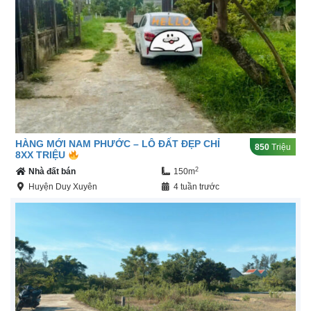
HÀNG MỚI NAM PHƯỚC – LÔ ĐẤT ĐẸP CHỈ
850
Triệu
8XX TRIỆU
2
Nhà đất bán
150m
Huyện Duy Xuyên
4 tuần trước