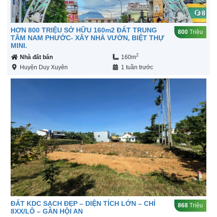
HƠN 800 TRIỆU SỞ HỮU 160m2 ĐẤT TRUNG
800
Triệu
TÂM NAM PHƯỚC- XÂY NHÀ VƯỜN, BIỆT THỰ
MINI.
2
Nhà đất bán
160m
Huyện Duy Xuyên
1 tuần trước
ĐẤT KDC SẠCH ĐẸP – DIỆN TÍCH LỚN – CHỈ
868
Triệu
8XX/LÔ – GẦN HỘI AN