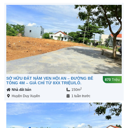
SỞ HỮU ĐẤT NẰM VEN HỘI AN – ĐƯỜNG BÊ
870
Triệu
TÔNG 4M – GIÁ CHỈ TỪ 8XX TRIỆU/LÔ.
2
Nhà đất bán
150m
Huyện Duy Xuyên
1 tuần trước