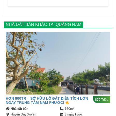
NHÀ ĐẤT BÁN KHÁC TẠI QUẢNG NAM
HƠN 800TR – SỞ HỮU LÔ ĐẤT DIỆN TÍCH LỚN
870
Triệu
NGAY TRUNG TÂM NAM PHƯỚC!
2
Nhà đất bán
160m
Huyện Duy Xuyên
3 ngày trước