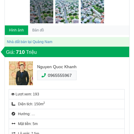
Hình ảnh
Bản đồ
Nhà đất bán tại Quảng Nam
710
Giá:
Triệu
Nguyen Quoc Khanh
0965555967
Lượt xem: 193
2
Diện tích: 150m
Hướng: ....
Mặt tiền: 5m
Lộ giới: 7.5m