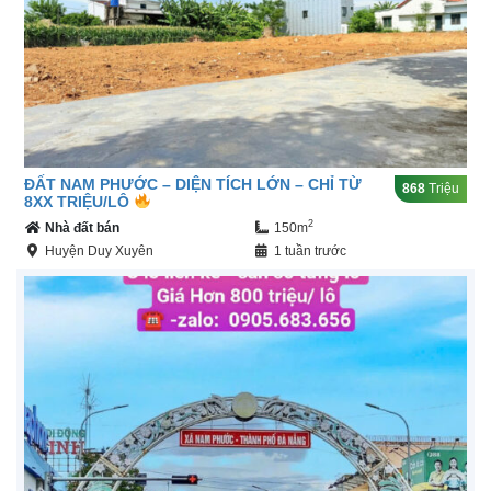
ĐẤT NAM PHƯỚC – DIỆN TÍCH LỚN – CHỈ TỪ
868
Triệu
8XX TRIỆU/LÔ
2
Nhà đất bán
150m
Huyện Duy Xuyên
1 tuần trước