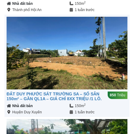
2
Nhà đất bán
150m
Thành phố Hội An
1 tuần trước
ĐẤT DUY PHƯỚC SÁT TRƯỜNG SA – SỔ SẴN
850
Triệu
150m² – GẦN QL1A – GIÁ CHỈ 8XX TRIỆU /1 LÔ.
2
Nhà đất bán
150m
Huyện Duy Xuyên
1 tuần trước