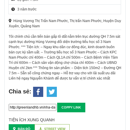
3 năm trước
Hùng Vương Thị Trấn Nam Phước, Thị trấn Nam Phước, Huyện Duy
Xuyên, Quảng Nam
Tôi chính chủ cần tiến bán gấp lô đất nằm trên trục đường QH 7.5m sát
cạnh trục đường Hùng Vương đối diện trường tiểu học số 3 Nam
Phước. *** Tiện ích: – Ngay khu dân cư đông đúc, kinh doanh buôn
bán cực kỳ sầm uất. – Trường tiểu học số 3 Nam Phước – Cách KPC
Nam Phước chỉ 400m – Cách QL1A chỉ 500m – Cách Bệnh Viện Tâm
Trí chỉ 600m – Cách sân vận động chợ chùa chỉ 400m – Cách UBND
Huyện chỉ 2km *** Thông tin sản phẩm: – Diện tích 150m2 – Đường QH
7.5m – Sẵn sổ công chứng ngay – Hỗ trợ vay cho với lãi suất ưu đãi
Liên hệ ngay Nguyễn Khánh để được tư vấn vị trí chính xác nhất
Chia sẻ:
COPPY LINK
TIỆN ÍCH XUNG QUANH
BẢN ĐỒ
STREET VIEW