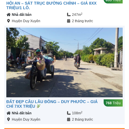
HỘI AN – SÁT TRỤC ĐƯỜNG CHÍNH – GIÁ 8XX
TRIỆU/1 LÔ.
2
Nhà đất bán
247m
Huyện Duy Xuyên
2 tháng trước
ĐẤT ĐẸP CÂU LÂU ĐÔNG – DUY PHƯỚC – GIÁ
768
Triệu
CHỈ 7XX TRIỆU
2
Nhà đất bán
108m
Huyện Duy Xuyên
2 tháng trước