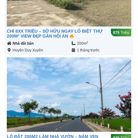
CHỈ 8XX TRIỆU – SỞ HỮU NGAY LÔ BIỆT THỰ
875
Triệu
200M² VIEW ĐẸP GẦN HỘI AN
2
Nhà đất bán
200m
Huyện Duy Xuyên
1 tháng trước
LÔ ĐẤT 200M2 LÀM NHÀ VƯỜN – NẰM VEN
835
Triệu