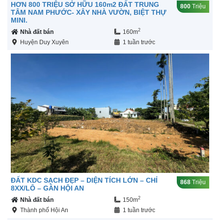
HƠN 800 TRIỆU SỞ HỮU 160m2 ĐẤT TRUNG
800
Triệu
TÂM NAM PHƯỚC- XÂY NHÀ VƯỜN, BIỆT THỰ
MINI.
2
Nhà đất bán
160m
Huyện Duy Xuyên
1 tuần trước
ĐẤT KDC SẠCH ĐẸP – DIỆN TÍCH LỚN – CHỈ
868
Triệu
8XX/LÔ – GẦN HỘI AN
2
Nhà đất bán
150m
Thành phố Hội An
1 tuần trước