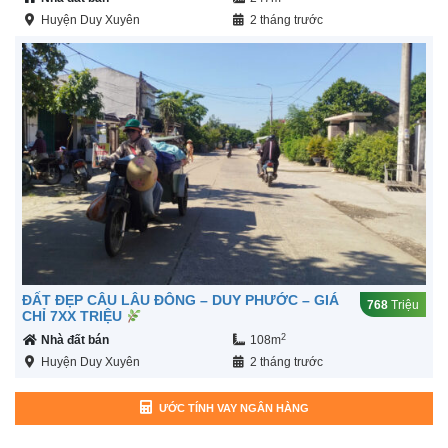
Huyện Duy Xuyên
2 tháng trước
ĐẤT ĐẸP CÂU LÂU ĐÔNG – DUY PHƯỚC – GIÁ
768
Triệu
CHỈ 7XX TRIỆU
2
Nhà đất bán
108m
Huyện Duy Xuyên
2 tháng trước
ƯỚC TÍNH VAY NGÂN HÀNG