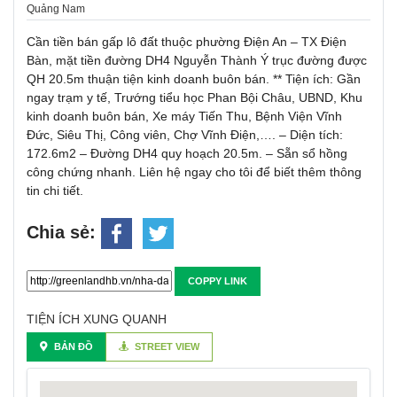
Quảng Nam
Cần tiền bán gấp lô đất thuộc phường Điện An – TX Điện
Bàn, mặt tiền đường DH4 Nguyễn Thành Ý trục đường được
QH 20.5m thuận tiện kinh doanh buôn bán. ** Tiện ích: Gần
ngay trạm y tế, Trướng tiểu học Phan Bội Châu, UBND, Khu
kinh doanh buôn bán, Xe máy Tiến Thu, Bệnh Viện Vĩnh
Đức, Siêu Thị, Công viên, Chợ Vĩnh Điện,…. – Diện tích:
172.6m2 – Đường DH4 quy hoạch 20.5m. – Sẵn sổ hồng
công chứng nhanh. Liên hệ ngay cho tôi để biết thêm thông
tin chi tiết.
Chia sẻ:
COPPY LINK
TIỆN ÍCH XUNG QUANH
BẢN ĐỒ
STREET VIEW