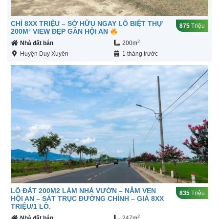
CHỈ 8XX TRIỆU – SỞ HỮU NGAY LÔ BIỆT THỰ
875
Triệu
200M² VIEW ĐẸP GẦN HỘI AN
2
Nhà đất bán
200m
Huyện Duy Xuyên
1 tháng trước
LÔ ĐẤT 200M2 LÀM NHÀ VƯỜN – NẰM VEN
835
Triệu
HỘI AN – SÁT TRỤC ĐƯỜNG CHÍNH – GIÁ 8XX
TRIỆU/1 LÔ.
2
Nhà đất bán
247m