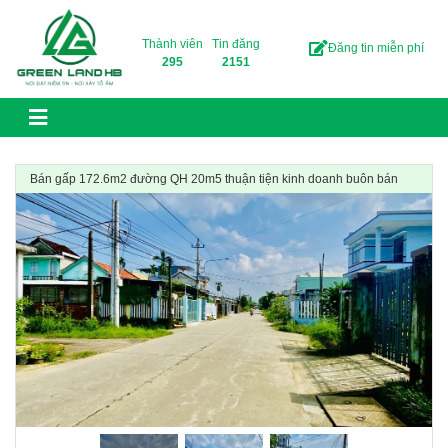
Skip to content
Thành viên
Tin đăng
Đăng tin miễn phí
295
2151
Bán gấp 172.6m2 đường QH 20m5 thuận tiện kinh doanh buôn bán