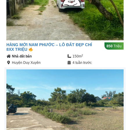
HÀNG MỚI NAM PHƯỚC – LÔ ĐẤT ĐẸP CHỈ
850
Triệu
8XX TRIỆU
2
Nhà đất bán
150m
Huyện Duy Xuyên
4 tuần trước