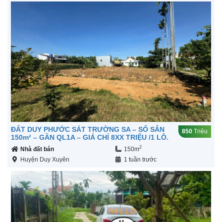
ĐẤT DUY PHƯỚC SÁT TRƯỜNG SA – SỔ SẴN
850
Triệu
150m² – GẦN QL1A – GIÁ CHỈ 8XX TRIỆU /1 LÔ.
2
Nhà đất bán
150m
Huyện Duy Xuyên
1 tuần trước