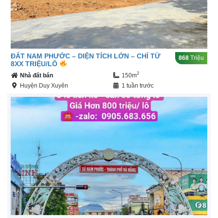
ĐẤT NAM PHƯỚC – DIỆN TÍCH LỚN – CHỈ TỪ
868
Triệu
8XX TRIỆU/LÔ
2
Nhà đất bán
150m
Huyện Duy Xuyên
1 tuần trước