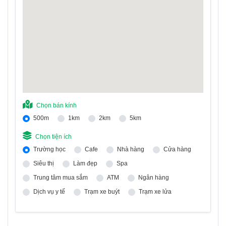
Chọn bán kính
500m
1km
2km
5km
Chọn tiện ích
Trường học
Cafe
Nhà hàng
Cửa hàng
Siêu thị
Làm đẹp
Spa
Trung tâm mua sắm
ATM
Ngân hàng
Dịch vụ y tế
Trạm xe buýt
Trạm xe lửa