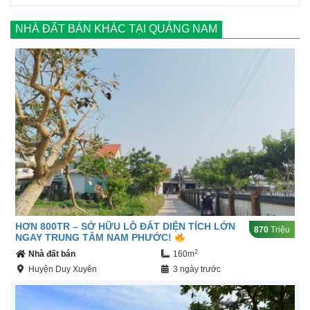
NHÀ ĐẤT BÁN KHÁC TẠI QUẢNG NAM
HƠN 800TR – SỞ HỮU LÔ ĐẤT DIỆN TÍCH LỚN
870
Triệu
NGAY TRUNG TÂM NAM PHƯỚC!
2
Nhà đất bán
160m
Huyện Duy Xuyên
3 ngày trước