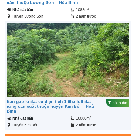
năm thuộc Lương Sơn – Hòa Bình
2
Nhà đất bán
1082m
Huyện Lương Sơn
2 năm trước
Bán gấp lô đất có diện tích 1,6ha full đất
Thoả thuận
rừng sản xuất thuộc huyện Kim Bôi – Hoà
Bình
2
Nhà đất bán
16000m
Huyện Kim Bôi
2 năm trước