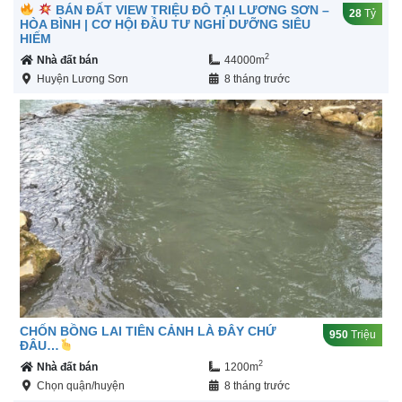
BÁN ĐẤT VIEW TRIỆU ĐÔ TẠI LƯƠNG SƠN –
28
Tỷ
HÒA BÌNH | CƠ HỘI ĐẦU TƯ NGHỈ DƯỠNG SIÊU
HIẾM
2
Nhà đất bán
44000m
Huyện Lương Sơn
8 tháng trước
CHỐN BỒNG LAI TIÊN CẢNH LÀ ĐÂY CHỨ
950
Triệu
ĐÂU…
2
Nhà đất bán
1200m
Chọn quận/huyện
8 tháng trước