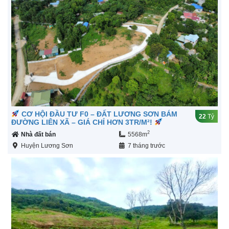
CƠ HỘI ĐẦU TƯ F0 – ĐẤT LƯƠNG SƠN BÁM
22
Tỷ
ĐƯỜNG LIÊN XÃ – GIÁ CHỈ HƠN 3TR/M²!
2
Nhà đất bán
5568m
Huyện Lương Sơn
7 tháng trước