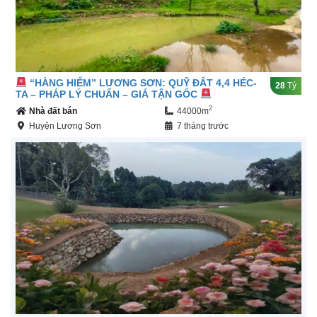
“HÀNG HIẾM” LƯƠNG SƠN: QUỸ ĐẤT 4,4 HÉC-
28
Tỷ
TA – PHÁP LÝ CHUẨN – GIÁ TẬN GỐC
2
Nhà đất bán
44000m
Huyện Lương Sơn
7 tháng trước