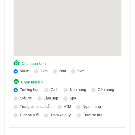
Chọn bán kính
500m
1km
2km
5km
Chọn tiện ích
Trường học
Cafe
Nhà hàng
Cửa hàng
Siêu thị
Làm đẹp
Spa
Trung tâm mua sắm
ATM
Ngân hàng
Dịch vụ y tế
Trạm xe buýt
Trạm xe lửa