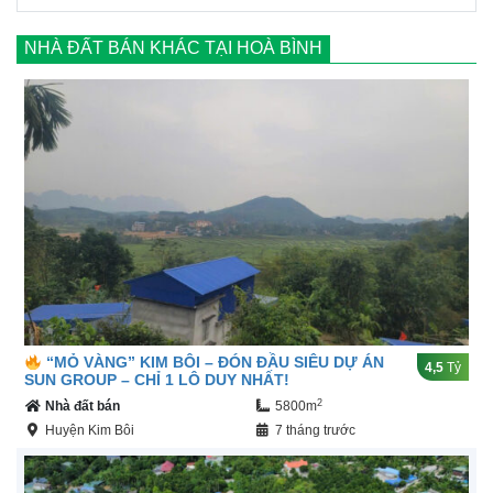
NHÀ ĐẤT BÁN KHÁC TẠI HOÀ BÌNH
“MỎ VÀNG” KIM BÔI – ĐÓN ĐẦU SIÊU DỰ ÁN
4,5
Tỷ
SUN GROUP – CHỈ 1 LÔ DUY NHẤT!
2
Nhà đất bán
5800m
Huyện Kim Bôi
7 tháng trước