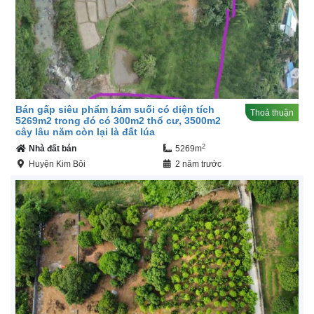
Bán gấp siêu phẩm bám suối có diện tích
Thoả thuận
5269m2 trong đó có 300m2 thổ cư, 3500m2
cây lâu năm còn lại là đất lúa
2
Nhà đất bán
5269m
Huyện Kim Bôi
2 năm trước