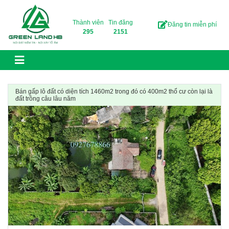
Skip to content
Thành viên
Tin đăng
Đăng tin miễn phí
295
2151
Bán gấp lô đất có diện tích 1460m2 trong đó có 400m2 thổ cư còn lại là
đất trồng câu lâu năm