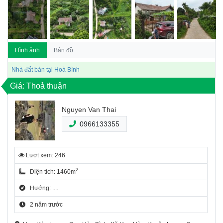
Hình ảnh
Bản đồ
Nhà đất bán tại Hoà Bình
Giá: Thoả thuận
Nguyen Van Thai
0966133355
Lượt xem: 246
2
Diện tích: 1460m
Hướng: ....
2 năm trước