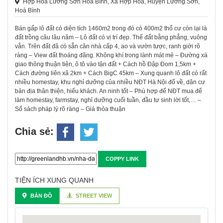
Hợp Hòa Lương Sơn Hòa Bình, Xã Hợp Hòa, Huyện Lương Sơn,
Hoà Bình
Bán gấp lô đất có diện tích 1460m2 trong đó có 400m2 thổ cư còn lại là
đất trồng câu lâu năm – Lô đất có vị trí đẹp. Thế đất bằng phẳng, vuông
vắn. Trên đất đã có sẵn căn nhà cấp 4, ao và vườn tược, ranh giới rõ
ràng – View đất thoáng đãng. Không khí trong lành mát mẻ – Đường xá
giao thông thuận tiện, ô tô vào tận đất + Cách hồ Đập Đom 1,5km +
Cách đường liên xã 2km + Cách BigC 45km – Xung quanh lô đất có rất
nhiều homestay, khu nghỉ dưỡng của nhiều NĐT Hà Nội đổ về, dân cư
bản địa thân thiện, hiếu khách. An ninh tốt – Phù hợp để NĐT mua để
làm homestay, farmstay, nghỉ dưỡng cuối tuần, đầu tư sinh lời tốt,… –
Sổ sách pháp lý rõ ràng – Giá thỏa thuận
Chia sẻ:
COPPY LINK
TIỆN ÍCH XUNG QUANH
BẢN ĐỒ
STREET VIEW