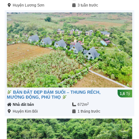
Huyện Lương Sơn
3 tuần trước
BÁN ĐẤT ĐẸP BÁM SUỐI – THUNG RẾCH,
1,6
Tỷ
MƯỜNG ĐỘNG, PHÚ THỌ
2
Nhà đất bán
672m
Huyện Kim Bôi
1 tháng trước