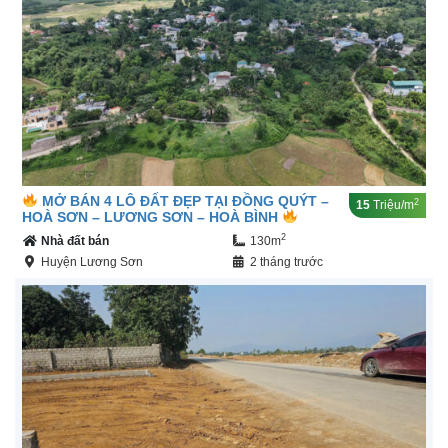
MỞ BÁN 4 LÔ ĐẤT ĐẸP TẠI ĐỒNG QUÝT –
2
15
Triệu/m
HOÀ SƠN – LƯƠNG SƠN – HOÀ BÌNH
2
Nhà đất bán
130m
Huyện Lương Sơn
2 tháng trước