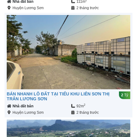
2
Nhà đất bán
111m
Huyện Lương Sơn
2 tháng trước
BÁN NHANH LÔ ĐẤT TẠI TIỂU KHU LIÊN SƠN THỊ
2
Tỷ
TRẤN LƯƠNG SƠN
2
Nhà đất bán
92m
Huyện Lương Sơn
2 tháng trước