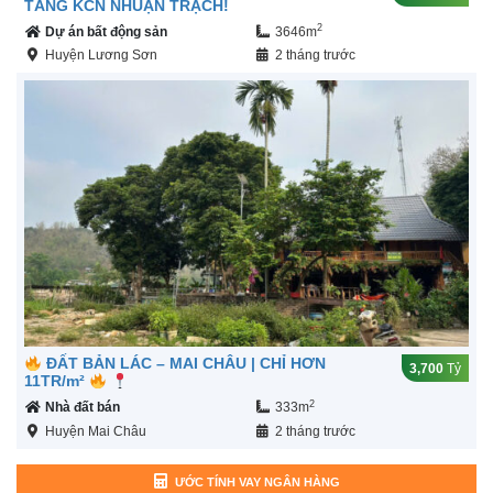
TẦNG KCN NHUẬN TRẠCH!
2
Dự án bất động sản
3646m
Huyện Lương Sơn
2 tháng trước
ĐẤT BẢN LÁC – MAI CHÂU | CHỈ HƠN
3,700
Tỷ
11TR/m²
2
Nhà đất bán
333m
Huyện Mai Châu
2 tháng trước
ƯỚC TÍNH VAY NGÂN HÀNG