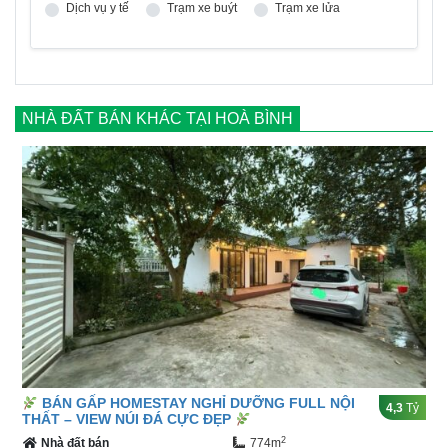
Dịch vụ y tế
Trạm xe buýt
Trạm xe lửa
NHÀ ĐẤT BÁN KHÁC TẠI HOÀ BÌNH
BÁN GẤP HOMESTAY NGHỈ DƯỠNG FULL NỘI
4,3
Tỷ
THẤT – VIEW NÚI ĐÁ CỰC ĐẸP
2
Nhà đất bán
774m