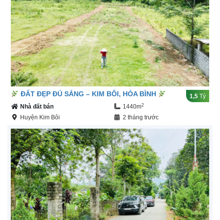
ĐẤT ĐẸP ĐÚ SÁNG – KIM BÔI, HÒA BÌNH
1,5
Tỷ
2
Nhà đất bán
1440m
Huyện Kim Bôi
2 tháng trước