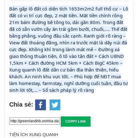
Bán gấp lô đất có diện tích 1653m2m2 full thổ cư – Lô
đất có vị trí cực đẹp, 2 mặt tiền. Mặt tiền chính rộng
21m bám đường bê tông to, dài gần 80m. Trong đất
đã có sẵn vườn cây ăn trái gồm bưởi, chuối,…. Thế đất
bằng phẳng, vuông đầu sắc cạnh. Ranh giới rõ ràng –
View đất thoáng đãng, nhìn ra trước mặt là dãy núi đá
cực đẹp. Không khí trong lành mát mẻ – Đường xá
giao thông thuận tiện, ô tô vào tận đất + Cách UBND
1,5km + Cách đường HCM 5km + Cách BigC 45km –
Xung quanh lô đất dân cư bản địa thân thiện, hiếu
khách. An ninh khu vực tốt. – Phù hợp để NĐT mua
làm homestay, farmstay, nghỉ dưỡng cuối tuần, đầu tư
sinh lời tốt,… – Sổ sách pháp lý rõ ràng
Chia sẻ:
COPPY LINK
TIỆN ÍCH XUNG QUANH