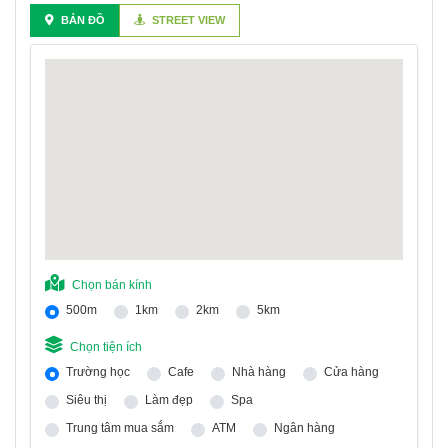
BẢN ĐỒ
STREET VIEW
Chọn bán kính
500m
1km
2km
5km
Chọn tiện ích
Trường học
Cafe
Nhà hàng
Cửa hàng
Siêu thị
Làm đẹp
Spa
Trung tâm mua sắm
ATM
Ngân hàng