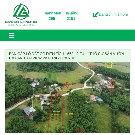
Skip to content
Thành viên
Tin đăng
Đăng tin miễn phí
295
2151
BÁN GẤP LÔ ĐẤT CÓ DIỆN TÍCH 1653m2 FULL THỔ CƯ SẴN VƯỜN
CÂY ĂN TRÁI VIEW VÀ LƯNG TỰA NÚI