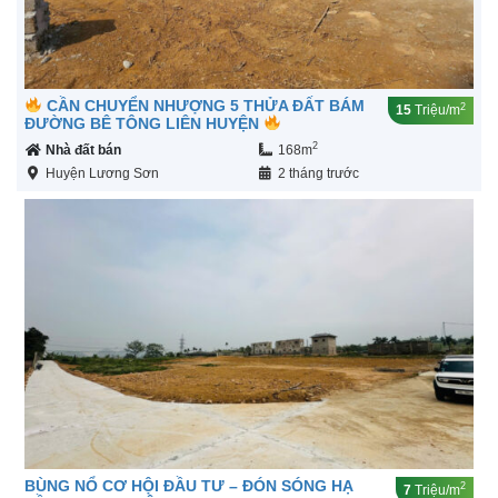
CẦN CHUYỂN NHƯỢNG 5 THỬA ĐẤT BÁM
2
15
Triệu/m
ĐƯỜNG BÊ TÔNG LIÊN HUYỆN
2
Nhà đất bán
168m
Huyện Lương Sơn
2 tháng trước
BÙNG NỔ CƠ HỘI ĐẦU TƯ – ĐÓN SÓNG HẠ
2
7
Triệu/m