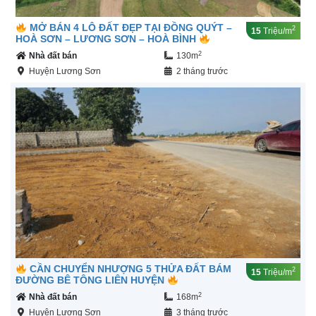
MỞ BÁN 4 LÔ ĐẤT ĐẸP TẠI ĐỒNG QUÝT –
2
15
Triệu/m
HOÀ SƠN – LƯƠNG SƠN – HOÀ BÌNH
2
Nhà đất bán
130m
Huyện Lương Sơn
2 tháng trước
CẦN CHUYỂN NHƯỢNG 5 THỬA ĐẤT BÁM
2
15
Triệu/m
ĐƯỜNG BÊ TÔNG LIÊN HUYỆN
2
Nhà đất bán
168m
Huyện Lương Sơn
3 tháng trước