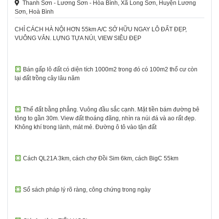
Thanh Sơn - Lương Sơn - Hòa Bình, Xã Long Sơn, Huyện Lương
Sơn, Hoà Bình
CHỈ CÁCH HÀ NỘI HƠN 55km A/C SỞ HỮU NGAY LÔ ĐẤT ĐẸP,
VUÔNG VẮN. LỰNG TỰA NÚI, VIEW SIÊU ĐẸP
Bán gấp lô đất có diện tích 1000m2 trong đó có 100m2 thổ cư còn
lại đất trồng cây lâu năm
Thế đất bằng phẳng. Vuông đầu sắc cạnh. Mặt tiền bám đường bê
tông to gần 30m. View đất thoáng đãng, nhìn ra núi đá và ao rất đẹp.
Không khí trong lành, mát mẻ. Đường ô tô vào tận đất
Cách QL21A 3km, cách chợ Đồi Sim 6km, cách BigC 55km
Sổ sách pháp lý rõ ràng, công chứng trong ngày