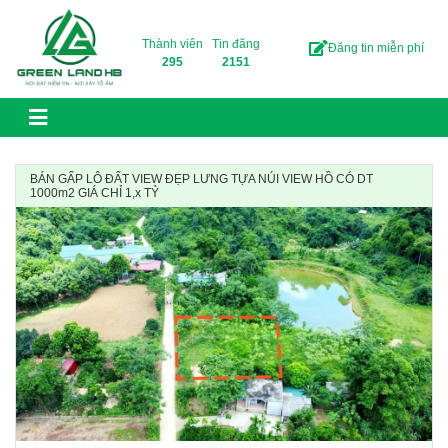
Skip to content
Thành viên
Tin đăng
Đăng tin miễn phí
295
2151
BÁN GẤP LÔ ĐẤT VIEW ĐẸP LƯNG TỰA NÚI VIEW HỒ CÓ DT
1000m2 GIÁ CHỈ 1,x TỶ