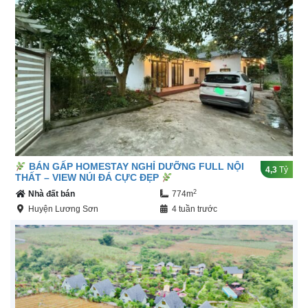
BÁN GẤP HOMESTAY NGHỈ DƯỠNG FULL NỘI
4,3
Tỷ
THẤT – VIEW NÚI ĐÁ CỰC ĐẸP
2
Nhà đất bán
774m
Huyện Lương Sơn
4 tuần trước