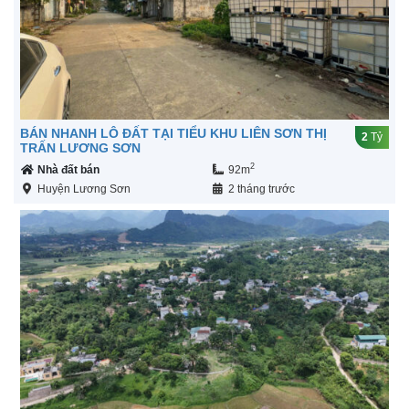
BÁN NHANH LÔ ĐẤT TẠI TIỂU KHU LIÊN SƠN THỊ
2
Tỷ
TRẤN LƯƠNG SƠN
2
Nhà đất bán
92m
Huyện Lương Sơn
2 tháng trước