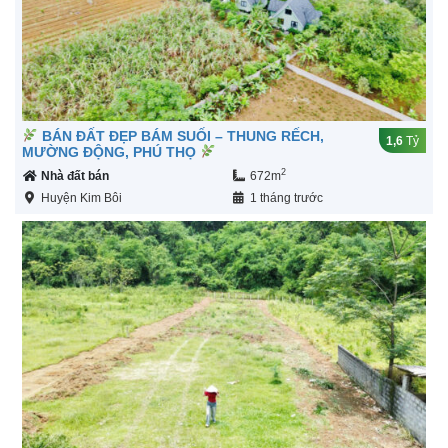
BÁN ĐẤT ĐẸP BÁM SUỐI – THUNG RẾCH,
1,6
Tỷ
MƯỜNG ĐỘNG, PHÚ THỌ
2
Nhà đất bán
672m
Huyện Kim Bôi
1 tháng trước