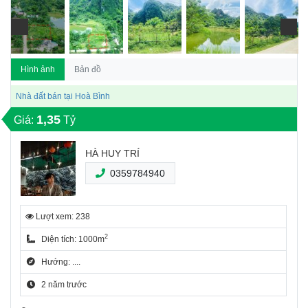
Hình ảnh
Bản đồ
Nhà đất bán tại Hoà Bình
1,35
Giá:
Tỷ
HÀ HUY TRÍ
0359784940
Lượt xem: 238
2
Diện tích: 1000m
Hướng: ....
2 năm trước