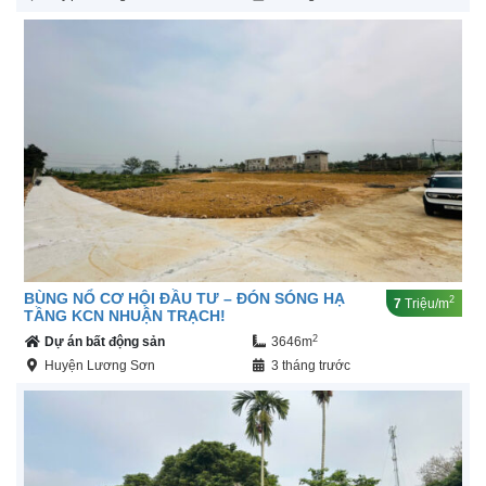
BÙNG NỔ CƠ HỘI ĐẦU TƯ – ĐÓN SÓNG HẠ
2
7
Triệu/m
TẦNG KCN NHUẬN TRẠCH!
2
Dự án bất động sản
3646m
Huyện Lương Sơn
3 tháng trước