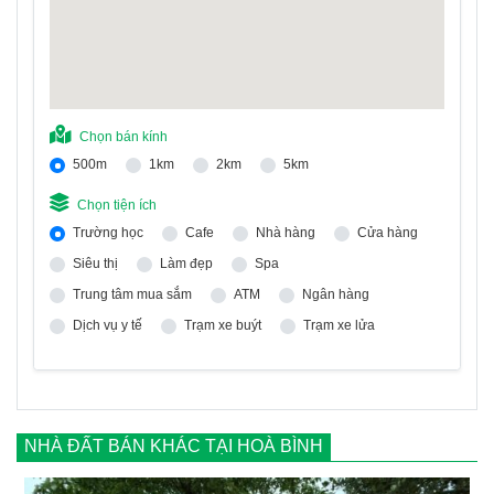
Chọn bán kính
500m
1km
2km
5km
Chọn tiện ích
Trường học
Cafe
Nhà hàng
Cửa hàng
Siêu thị
Làm đẹp
Spa
Trung tâm mua sắm
ATM
Ngân hàng
Dịch vụ y tế
Trạm xe buýt
Trạm xe lửa
NHÀ ĐẤT BÁN KHÁC TẠI HOÀ BÌNH