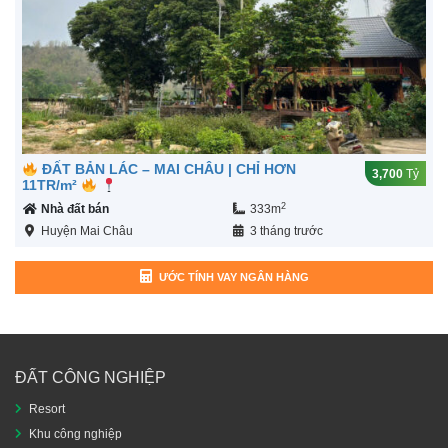
ĐẤT BẢN LÁC – MAI CHÂU | CHỈ HƠN
3,700
Tỷ
11TR/m²
2
Nhà đất bán
333m
Huyện Mai Châu
3 tháng trước
ƯỚC TÍNH VAY NGÂN HÀNG
ĐẤT CÔNG NGHIỆP
Resort
Khu công nghiệp