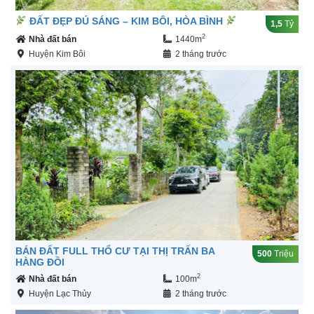
ĐẤT ĐẸP ĐÚ SÁNG – KIM BÔI, HÒA BÌNH
1,5
Tỷ
2
Nhà đất bán
1440m
Huyện Kim Bôi
2 tháng trước
BÁN ĐẤT FULL THỔ CƯ TẠI THỊ TRẤN BA
500
Triệu
HÀNG ĐỒI
2
Nhà đất bán
100m
Huyện Lạc Thủy
2 tháng trước