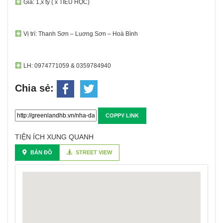
Giá: 1,x tỷ ( x TIỂU HỌC)
Vị trí: Thanh Sơn – Luơng Sơn – Hoà Bình
LH: 0974771059 & 0359784940
Chia sẻ:
COPPY LINK
TIỆN ÍCH XUNG QUANH
BẢN ĐỒ
STREET VIEW