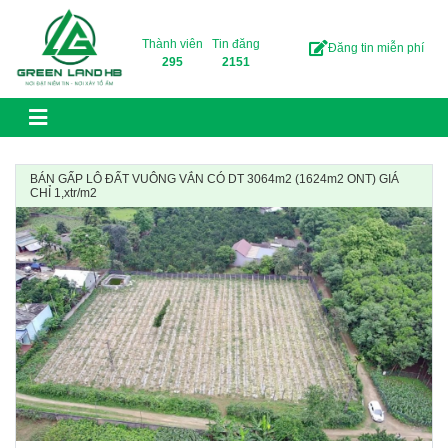
Skip to content
Thành viên
Tin đăng
Đăng tin miễn phí
295
2151
BÁN GẤP LÔ ĐẤT VUÔNG VẮN CÓ DT 3064m2 (1624m2 ONT) GIÁ
CHỈ 1,xtr/m2