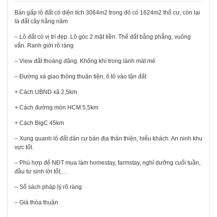
Bán gấp lô đất có diện tích 3064m2 trong đó có 1624m2 thổ cư, còn lại
là đất cây hằng năm
– Lô đất có vị trí đẹp. Lô góc 2 mặt tiền. Thế đất bằng phẳng, vuông
vắn. Ranh giới rõ ràng
– View đất thoáng đãng. Không khí trong lành mát mẻ
– Đường xá giao thông thuận tiện, ô tô vào tận đất
+ Cách UBND xã 2,5km
+ Cách đường mòn HCM 5,5km
+ Cách BigC 45km
– Xung quanh lô đất dân cư bản địa thân thiện, hiếu khách. An ninh khu
vực tốt.
– Phù hợp để NĐT mua làm homestay, farmstay, nghỉ dưỡng cuối tuần,
đầu tư sinh lời tốt,…
– Sổ sách pháp lý rõ ràng
– Giá thỏa thuận