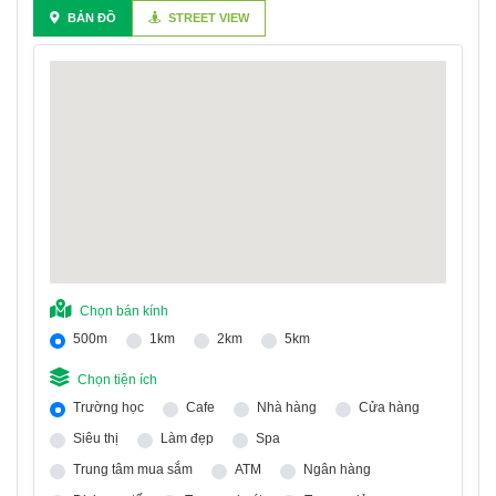
BẢN ĐỒ
STREET VIEW
Chọn bán kính
500m
1km
2km
5km
Chọn tiện ích
Trường học
Cafe
Nhà hàng
Cửa hàng
Siêu thị
Làm đẹp
Spa
Trung tâm mua sắm
ATM
Ngân hàng