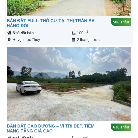
BÁN ĐẤT FULL THỔ CƯ TẠI THỊ TRẤN BA
500
Triệu
HÀNG ĐỒI
2
Nhà đất bán
100m
Huyện Lạc Thủy
2 tháng trước
BÁN ĐẤT CAO DƯƠNG – VỊ TRÍ ĐẸP, TIỀM
630
Triệu
NĂNG TĂNG GIÁ CAO
2