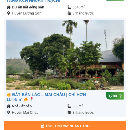
TẦNG KCN NHUẬN TRẠCH!
2
Dự án bất động sản
3646m
Huyện Lương Sơn
3 tháng trước
ĐẤT BẢN LÁC – MAI CHÂU | CHỈ HƠN
3,700
Tỷ
11TR/m²
2
Nhà đất bán
333m
Huyện Mai Châu
3 tháng trước
ƯỚC TÍNH VAY NGÂN HÀNG