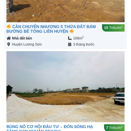
CẦN CHUYỂN NHƯỢNG 5 THỬA ĐẤT BÁM
2
15
Triệu/m
ĐƯỜNG BÊ TÔNG LIÊN HUYỆN
2
Nhà đất bán
168m
Huyện Lương Sơn
3 tháng trước
BÙNG NỔ CƠ HỘI ĐẦU TƯ – ĐÓN SÓNG HẠ
2
7
Triệu/m