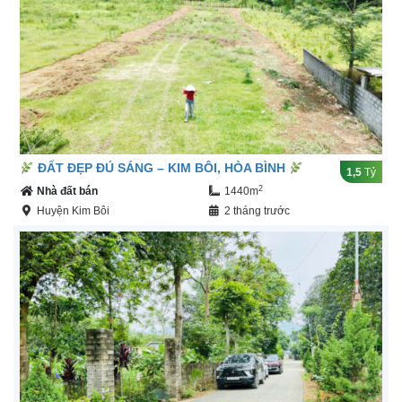
ĐẤT ĐẸP ĐÚ SÁNG – KIM BÔI, HÒA BÌNH
1,5
Tỷ
2
Nhà đất bán
1440m
Huyện Kim Bôi
2 tháng trước