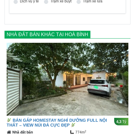
Dịch vụ y tế
Trạm xe buýt
Trạm xe lửa
NHÀ ĐẤT BÁN KHÁC TẠI HOÀ BÌNH
BÁN GẤP HOMESTAY NGHỈ DƯỠNG FULL NỘI
4,3
Tỷ
THẤT – VIEW NÚI ĐÁ CỰC ĐẸP
2
Nhà đất bán
774m