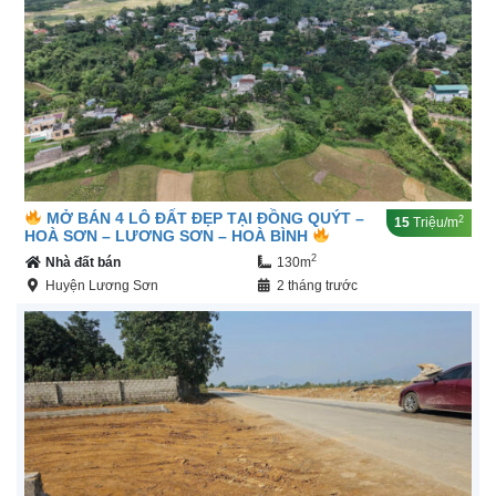
MỞ BÁN 4 LÔ ĐẤT ĐẸP TẠI ĐỒNG QUÝT –
2
15
Triệu/m
HOÀ SƠN – LƯƠNG SƠN – HOÀ BÌNH
2
Nhà đất bán
130m
Huyện Lương Sơn
2 tháng trước