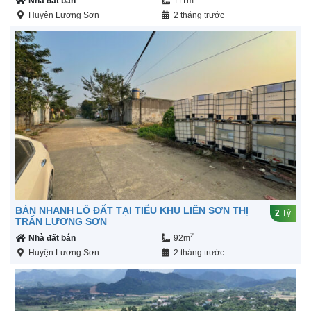
Nhà đất bán
111m
Huyện Lương Sơn
2 tháng trước
BÁN NHANH LÔ ĐẤT TẠI TIỂU KHU LIÊN SƠN THỊ
2
Tỷ
TRẤN LƯƠNG SƠN
2
Nhà đất bán
92m
Huyện Lương Sơn
2 tháng trước