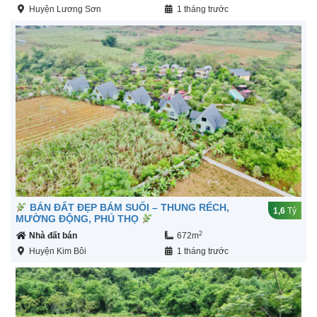
Huyện Lương Sơn
1 tháng trước
BÁN ĐẤT ĐẸP BÁM SUỐI – THUNG RẾCH,
1,6
Tỷ
MƯỜNG ĐỘNG, PHÚ THỌ
2
Nhà đất bán
672m
Huyện Kim Bôi
1 tháng trước