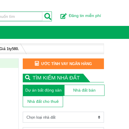
Đăng tin miễn phí
iá 1ty580.
ƯỚC TÍNH VAY NGÂN HÀNG
TÌM KIẾM NHÀ ĐẤT
Dự án bất động sản
Nhà đất bán
Nhà đất cho thuê