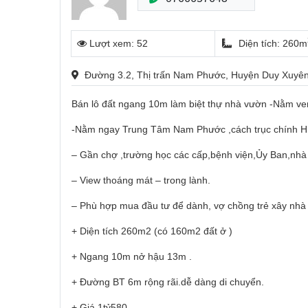
Lượt xem: 52
Diện tích: 260m
Đường 3.2, Thị trấn Nam Phước, Huyện Duy Xuy
Bán lô đất ngang 10m làm biệt thự nhà vườn -Nằm v
-Nằm ngay Trung Tâm Nam Phước ,cách trục chính 
– Gần chợ ,trường học các cấp,bệnh viện,Ủy Ban,nh
– View thoáng mát – trong lành.
– Phù hợp mua đầu tư để dành, vợ chồng trẻ xây nhà
+ Diện tích 260m2 (có 160m2 đất ở )
+ Ngang 10m nở hậu 13m .
+ Đường BT 6m rộng rãi.dễ dàng di chuyển.
+ Giá 1tỷ580 .