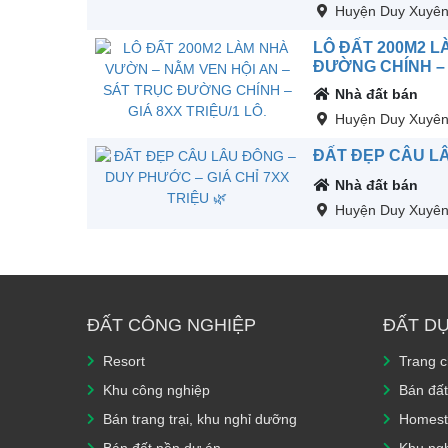
Huyện Duy Xuyê
LÔ ĐẤT 200M2 L
ĐƯỜNG CHÍNH – G
Nhà đất bán
Huyện Duy Xuyê
ĐẤT ĐẸP CÂU LÂ
Nhà đất bán
Huyện Duy Xuyê
ĐẤT CÔNG NGHIỆP
ĐẤT D
Resort
Trang 
Khu công nghiệp
Bán đất
Bán trang trại, khu nghỉ dưỡng
Homest
Bán đất nền dự án
Khu ngh