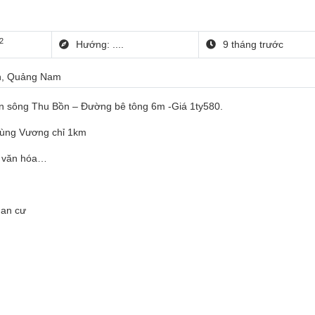
2
Hướng: ....
9 tháng trước
ên, Quảng Nam
en sông Thu Bồn – Đường bê tông 6m -Giá 1ty580.
Hùng Vương chỉ 1km
à văn hóa…
 an cư