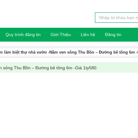
Quy trình đăng tin
Giới Thiệu
Liên hệ
Đăng tin
m làm biệt thự nhà vườn -Nằm ven sông Thu Bồn – Đường bê tông 6m -G
en sông Thu Bồn – Đường bê tông 6m -Giá 1ty580.