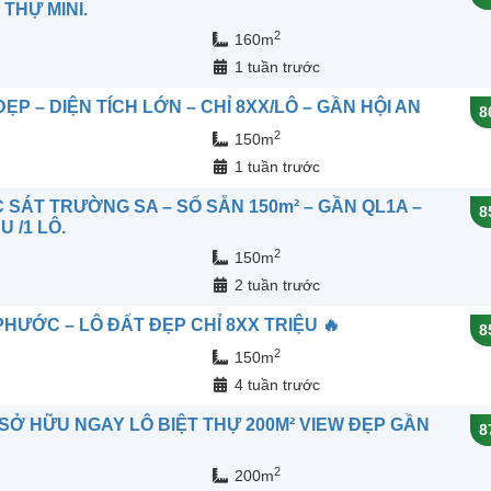
THỰ MINI.
2
160m
n
1 tuần trước
P – DIỆN TÍCH LỚN – CHỈ 8XX/LÔ – GẦN HỘI AN
8
2
150m
n
1 tuần trước
SÁT TRƯỜNG SA – SỔ SẴN 150m² – GẦN QL1A –
8
U /1 LÔ.
2
150m
n
2 tuần trước
HƯỚC – LÔ ĐẤT ĐẸP CHỈ 8XX TRIỆU 🔥
8
2
150m
n
4 tuần trước
– SỞ HỮU NGAY LÔ BIỆT THỰ 200M² VIEW ĐẸP GẦN
8
2
200m