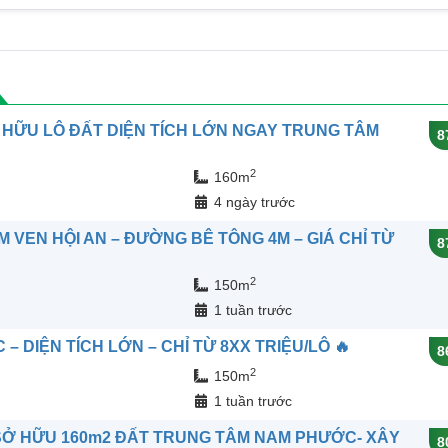
 HỮU LÔ ĐẤT DIỆN TÍCH LỚN NGAY TRUNG TÂM
8
2
160m
n
4 ngày trước
 VEN HỘI AN – ĐƯỜNG BÊ TÔNG 4M – GIÁ CHỈ TỪ
8
2
150m
n
1 tuần trước
 DIỆN TÍCH LỚN – CHỈ TỪ 8XX TRIỆU/LÔ 🔥
8
2
150m
n
1 tuần trước
 SỞ HỮU 160m2 ĐẤT TRUNG TÂM NAM PHƯỚC- XÂY
8