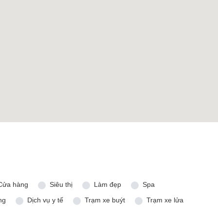
Cửa hàng
Siêu thị
Làm đẹp
Spa
ng
Dịch vụ y tế
Trạm xe buýt
Trạm xe lửa