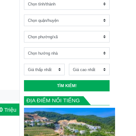
TÌM KIẾM!
ĐỊA ĐIỂM NỔI TIẾNG
0
Triệu