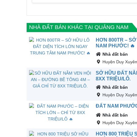
NHÀ ĐẤT BÁN KHÁC TẠI QUẢNG NAM
HƠN 800TR – SỞ
NAM PHƯỚC! 🔥
Nhà đất bán
Huyện Duy Xuyê
SỞ HỮU ĐẤT NẰM
8XX TRIỆU/LÔ.
Nhà đất bán
Huyện Duy Xuyê
ĐẤT NAM PHƯỚC –
Nhà đất bán
Huyện Duy Xuyê
HƠN 800 TRIỆU