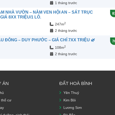
n
1 tháng trước
ÀM NHÀ VƯỜN – NẰM VEN HỘI AN – SÁT TRỤC
8
IÁ 8XX TRIỆU/1 LÔ.
2
247m
n
2 tháng trước
U ĐÔNG – DUY PHƯỚC – GIÁ CHỈ 7XX TRIỆU 🌿
7
2
108m
n
2 tháng trước
Ự ÁN
ĐẤT HOÀ BÌNH
chủ
Yên Thuỷ
 thổ cư
Kim Bôi
ay
Lương Sơn
ỉ dưỡng, sinh thái
Đà Bắc