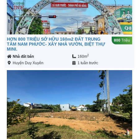
HƠN 800 TRIỆU SỞ HỮU 160m2 ĐẤT TRUNG
800
Triệu
TÂM NAM PHƯỚC- XÂY NHÀ VƯỜN, BIỆT THỰ
MINI.
2
Nhà đất bán
160m
Huyện Duy Xuyên
1 tuần trước