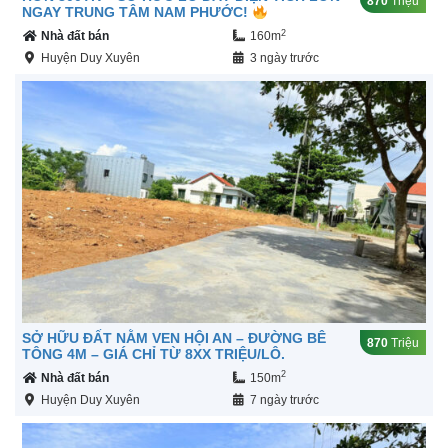
870
Triệu
NGAY TRUNG TÂM NAM PHƯỚC!
2
Nhà đất bán
160m
Huyện Duy Xuyên
3 ngày trước
SỞ HỮU ĐẤT NẰM VEN HỘI AN – ĐƯỜNG BÊ
870
Triệu
TÔNG 4M – GIÁ CHỈ TỪ 8XX TRIỆU/LÔ.
2
Nhà đất bán
150m
Huyện Duy Xuyên
7 ngày trước