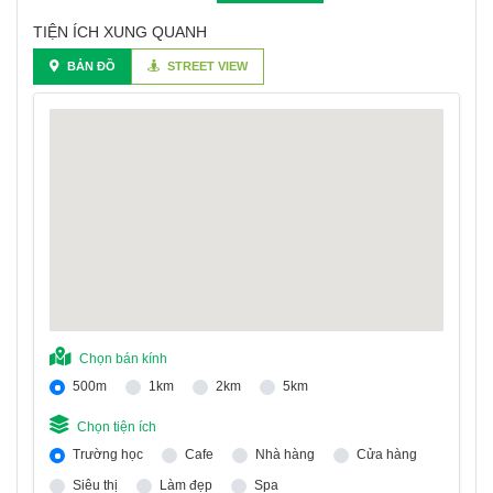
TIỆN ÍCH XUNG QUANH
BẢN ĐỒ
STREET VIEW
Chọn bán kính
500m
1km
2km
5km
Chọn tiện ích
Trường học
Cafe
Nhà hàng
Cửa hàng
Siêu thị
Làm đẹp
Spa