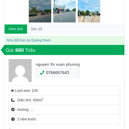
Hình ảnh
Bản đồ
Nhà đất bán tại Quảng Nam
680
Giá:
Triệu
nguyen thi xuan phuong
0766657643
Lượt xem: 234
2
Diện tích: 400m
Hướng: ....
2 năm trước