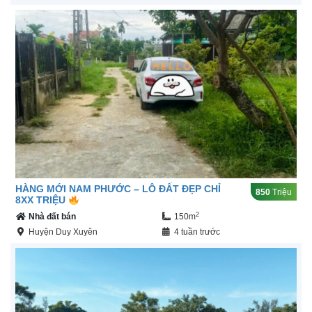
HÀNG MỚI NAM PHƯỚC – LÔ ĐẤT ĐẸP CHỈ
850
Triệu
8XX TRIỆU
2
Nhà đất bán
150m
Huyện Duy Xuyên
4 tuần trước