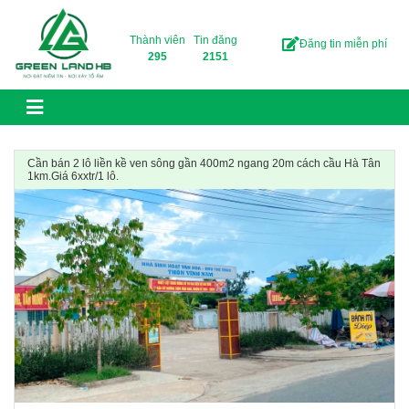
Skip to content
Thành viên
Tin đăng
Đăng tin miễn phí
295
2151
Cần bán 2 lô liền kề ven sông gần 400m2 ngang 20m cách cầu Hà Tân
1km.Giá 6xxtr/1 lô.