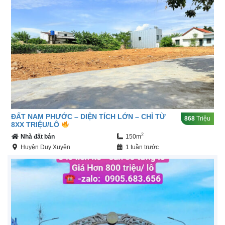
ĐẤT NAM PHƯỚC – DIỆN TÍCH LỚN – CHỈ TỪ
868
Triệu
8XX TRIỆU/LÔ
2
Nhà đất bán
150m
Huyện Duy Xuyên
1 tuần trước