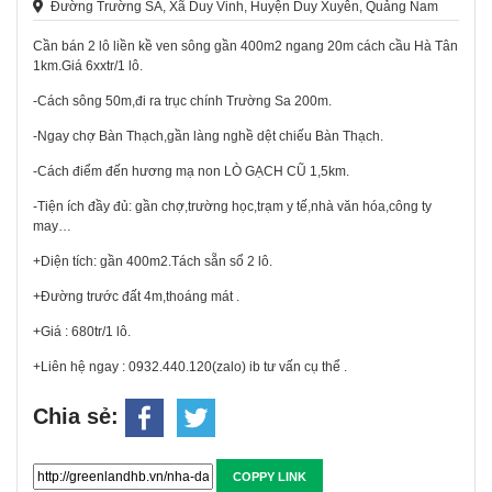
Đường Trường SA, Xã Duy Vinh, Huyện Duy Xuyên, Quảng Nam
Cần bán 2 lô liền kề ven sông gần 400m2 ngang 20m cách cầu Hà Tân
1km.Giá 6xxtr/1 lô.
-Cách sông 50m,đi ra trục chính Trường Sa 200m.
-Ngay chợ Bàn Thạch,gần làng nghề dệt chiếu Bàn Thạch.
-Cách điểm đến hương mạ non LÒ GẠCH CŨ 1,5km.
-Tiện ích đầy đủ: gần chợ,trường học,trạm y tế,nhà văn hóa,công ty
may…
+Diện tích: gần 400m2.Tách sẵn sổ 2 lô.
+Đường trước đất 4m,thoáng mát .
+Giá : 680tr/1 lô.
+Liên hệ ngay : 0932.440.120(zalo) ib tư vấn cụ thể .
Chia sẻ:
COPPY LINK