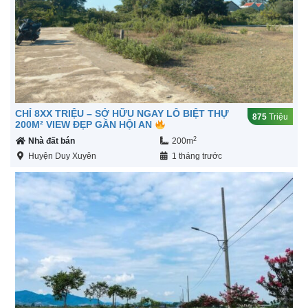
CHỈ 8XX TRIỆU – SỞ HỮU NGAY LÔ BIỆT THỰ
875
Triệu
200M² VIEW ĐẸP GẦN HỘI AN
2
Nhà đất bán
200m
Huyện Duy Xuyên
1 tháng trước