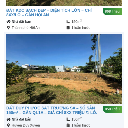
ĐẤT KDC SẠCH ĐẸP – DIỆN TÍCH LỚN – CHỈ
868
Triệu
8XX/LÔ – GẦN HỘI AN
2
Nhà đất bán
150m
Thành phố Hội An
1 tuần trước
ĐẤT DUY PHƯỚC SÁT TRƯỜNG SA – SỔ SẴN
850
Triệu
150m² – GẦN QL1A – GIÁ CHỈ 8XX TRIỆU /1 LÔ.
2
Nhà đất bán
150m
Huyện Duy Xuyên
1 tuần trước