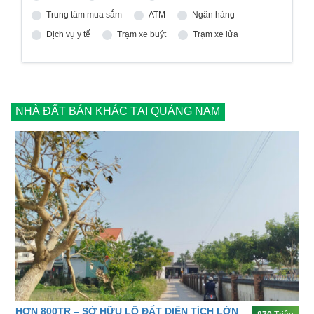
Trung tâm mua sắm
ATM
Ngân hàng
Dịch vụ y tế
Trạm xe buýt
Trạm xe lửa
NHÀ ĐẤT BÁN KHÁC TẠI QUẢNG NAM
HƠN 800TR – SỞ HỮU LÔ ĐẤT DIỆN TÍCH LỚN