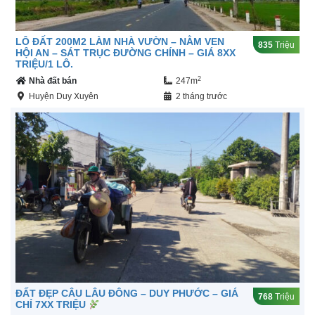
LÔ ĐẤT 200M2 LÀM NHÀ VƯỜN – NẰM VEN
835
Triệu
HỘI AN – SÁT TRỤC ĐƯỜNG CHÍNH – GIÁ 8XX
TRIỆU/1 LÔ.
2
Nhà đất bán
247m
Huyện Duy Xuyên
2 tháng trước
ĐẤT ĐẸP CÂU LÂU ĐÔNG – DUY PHƯỚC – GIÁ
768
Triệu
CHỈ 7XX TRIỆU