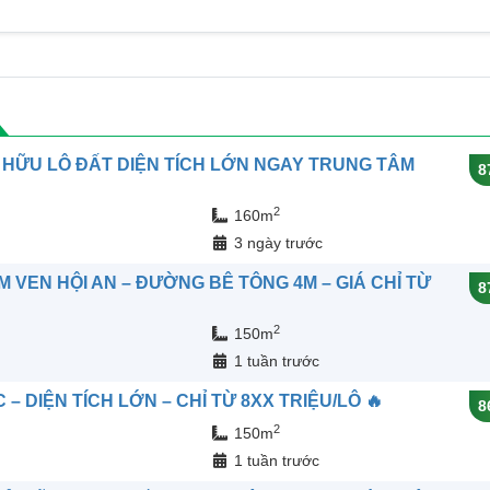
 HỮU LÔ ĐẤT DIỆN TÍCH LỚN NGAY TRUNG TÂM
8
2
160m
n
3 ngày trước
 VEN HỘI AN – ĐƯỜNG BÊ TÔNG 4M – GIÁ CHỈ TỪ
8
2
150m
n
1 tuần trước
 DIỆN TÍCH LỚN – CHỈ TỪ 8XX TRIỆU/LÔ 🔥
8
2
150m
n
1 tuần trước