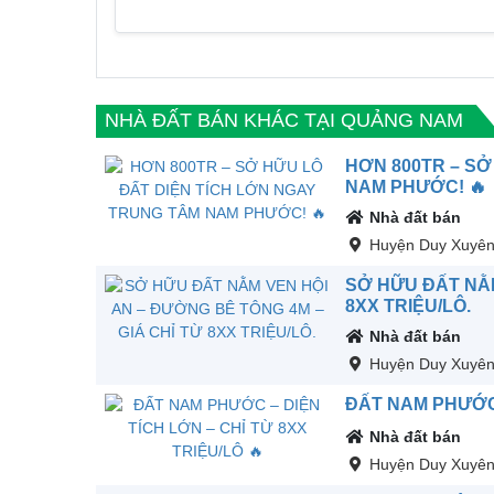
NHÀ ĐẤT BÁN KHÁC TẠI QUẢNG NAM
HƠN 800TR – SỞ
NAM PHƯỚC! 🔥
Nhà đất bán
Huyện Duy Xuyê
SỞ HỮU ĐẤT NẰM
8XX TRIỆU/LÔ.
Nhà đất bán
Huyện Duy Xuyê
ĐẤT NAM PHƯỚC –
Nhà đất bán
Huyện Duy Xuyê