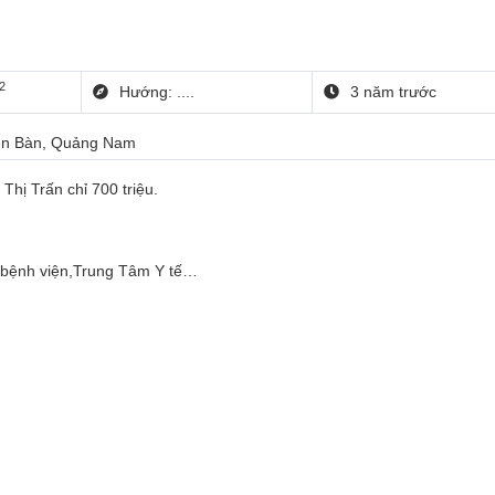
2
Hướng: ....
3 năm trước
iện Bàn, Quảng Nam
hị Trấn chỉ 700 triệu.
,bệnh viện,Trung Tâm Y tế…