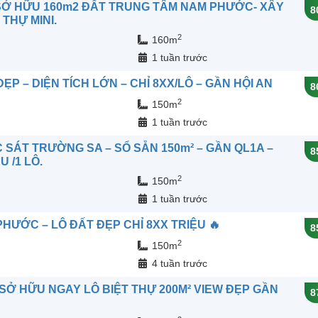
 SỞ HỮU 160m2 ĐẤT TRUNG TÂM NAM PHƯỚC- XÂY
8
THỰ MINI.
2
160m
n
1 tuần trước
P – DIỆN TÍCH LỚN – CHỈ 8XX/LÔ – GẦN HỘI AN
8
2
150m
n
1 tuần trước
SÁT TRƯỜNG SA – SỔ SẴN 150m² – GẦN QL1A –
8
U /1 LÔ.
2
150m
n
1 tuần trước
HƯỚC – LÔ ĐẤT ĐẸP CHỈ 8XX TRIỆU 🔥
8
2
150m
n
4 tuần trước
– SỞ HỮU NGAY LÔ BIỆT THỰ 200M² VIEW ĐẸP GẦN
8