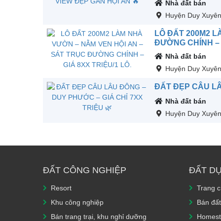
Nhà đất bán
Huyện Duy Xuyê
LÔ ĐẤT 200M2 L
ĐƯỜNG CHÍNH – G
Nhà đất bán
Huyện Duy Xuyê
ĐẤT ĐẸP CÂU LÂ
Nhà đất bán
Huyện Duy Xuyê
ĐẤT CÔNG NGHIỆP
ĐẤT D
Resort
Trang 
Khu công nghiệp
Bán đất
Bán trang trại, khu nghỉ dưỡng
Homest