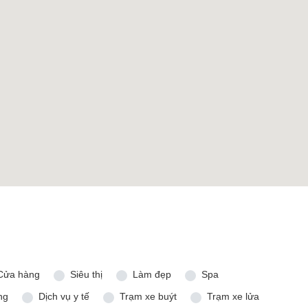
Cửa hàng
Siêu thị
Làm đẹp
Spa
ng
Dịch vụ y tế
Trạm xe buýt
Trạm xe lửa