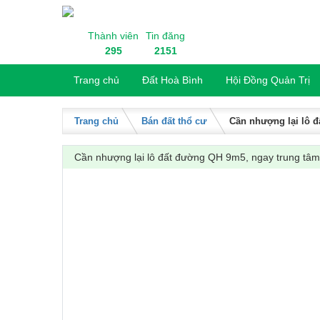
Skip to content
Thành viên
Tin đăng
295
2151
Trang chủ
Đất Hoà Bình
Hội Đồng Quản Trị
Trang chủ
Bán đất thổ cư
Cần nhượng lại lô đ
Cần nhượng lại lô đất đường QH 9m5, ngay trung tâm T