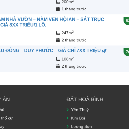
2
200m
n
1 tháng trước
ÀM NHÀ VƯỜN – NẰM VEN HỘI AN – SÁT TRỤC
8
IÁ 8XX TRIỆU/1 LÔ.
2
247m
n
2 tháng trước
U ĐÔNG – DUY PHƯỚC – GIÁ CHỈ 7XX TRIỆU 🌿
7
2
108m
n
2 tháng trước
Ự ÁN
ĐẤT HOÀ BÌNH
chủ
Yên Thuỷ
 thổ cư
Kim Bôi
ay
Lương Sơn