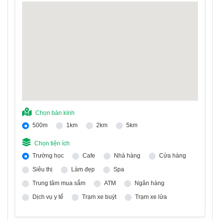
Chọn bán kính
500m
1km
2km
5km
Chọn tiện ích
Trường học
Cafe
Nhà hàng
Cửa hàng
Siêu thị
Làm đẹp
Spa
Trung tâm mua sắm
ATM
Ngân hàng
Dịch vụ y tế
Trạm xe buýt
Trạm xe lửa