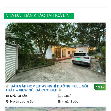
NHÀ ĐẤT BÁN KHÁC TẠI HOÀ BÌNH
BÁN GẤP HOMESTAY NGHỈ DƯỠNG FULL NỘI
4,3
Tỷ
THẤT – VIEW NÚI ĐÁ CỰC ĐẸP
2
Nhà đất bán
774m
Huyện Lương Sơn
4 tuần trước