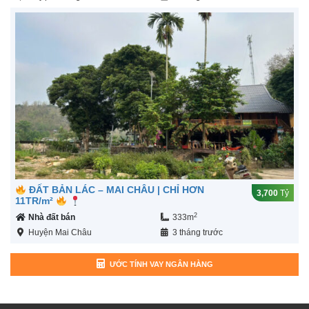
ĐẤT BẢN LÁC – MAI CHÂU | CHỈ HƠN
3,700
Tỷ
11TR/m²
2
Nhà đất bán
333m
Huyện Mai Châu
3 tháng trước
ƯỚC TÍNH VAY NGÂN HÀNG