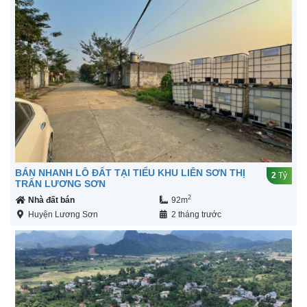
BÁN NHANH LÔ ĐẤT TẠI TIỂU KHU LIÊN SƠN THỊ
2
Tỷ
TRẤN LƯƠNG SƠN
2
Nhà đất bán
92m
Huyện Lương Sơn
2 tháng trước