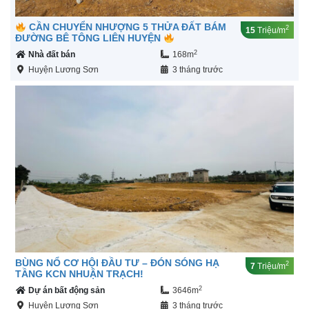
CẦN CHUYỂN NHƯỢNG 5 THỬA ĐẤT BÁM
2
15
Triệu/m
ĐƯỜNG BÊ TÔNG LIÊN HUYỆN
2
Nhà đất bán
168m
Huyện Lương Sơn
3 tháng trước
BÙNG NỔ CƠ HỘI ĐẦU TƯ – ĐÓN SÓNG HẠ
2
7
Triệu/m
TẦNG KCN NHUẬN TRẠCH!
2
Dự án bất động sản
3646m
Huyện Lương Sơn
3 tháng trước