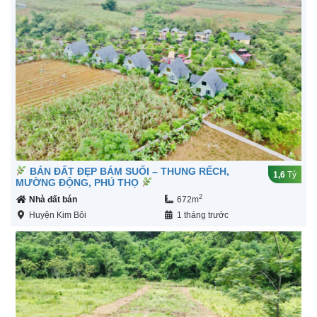
BÁN ĐẤT ĐẸP BÁM SUỐI – THUNG RẾCH,
1,6
Tỷ
MƯỜNG ĐỘNG, PHÚ THỌ
2
Nhà đất bán
672m
Huyện Kim Bôi
1 tháng trước