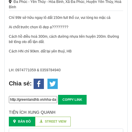
Đa Phúc - Yên Thủy - Hòa Bình, Xã Đa Phúc, Huyện Yên Thủy, Hoà
Bình
Chỉ 99tr sở hữu ngay lô đất 150m full thổ cư, vui lòng ko mặc cả
Ai chốt trước chọn lô đẹp ạ????????
Cách hồ điều hoà 300m, cách đường nhựa liên huyện 200m. Đường
bê tông oto đỗ tận đất.
Cách HN chỉ 90km. đất tại yên thuỷ, HB
LH: 0974771059 & 0359784940
Chia sẻ:
COPPY LINK
TIỆN ÍCH XUNG QUANH
BẢN ĐỒ
STREET VIEW