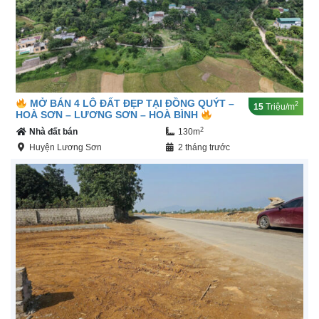
MỞ BÁN 4 LÔ ĐẤT ĐẸP TẠI ĐỒNG QUÝT –
2
15
Triệu/m
HOÀ SƠN – LƯƠNG SƠN – HOÀ BÌNH
2
Nhà đất bán
130m
Huyện Lương Sơn
2 tháng trước