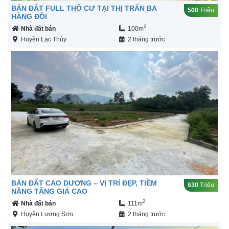
BÁN ĐẤT FULL THỔ CƯ TẠI THỊ TRẤN BA
500
Triệu
HÀNG ĐỒI
2
Nhà đất bán
100m
Huyện Lạc Thủy
2 tháng trước
BÁN ĐẤT CAO DƯƠNG – VỊ TRÍ ĐẸP, TIỀM
630
Triệu
NĂNG TĂNG GIÁ CAO
2
Nhà đất bán
111m
Huyện Lương Sơn
2 tháng trước