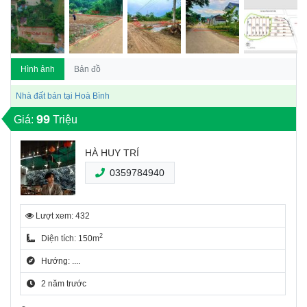
Hình ảnh
Bản đồ
Nhà đất bán tại Hoà Bình
99
Giá:
Triệu
HÀ HUY TRÍ
0359784940
Lượt xem: 432
2
Diện tích: 150m
Hướng: ....
2 năm trước