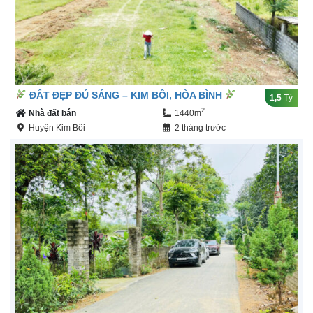
ĐẤT ĐẸP ĐÚ SÁNG – KIM BÔI, HÒA BÌNH
1,5
Tỷ
2
Nhà đất bán
1440m
Huyện Kim Bôi
2 tháng trước