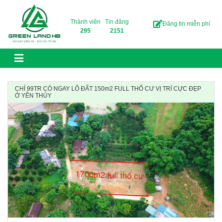
Skip to content
Thành viên
Tin đăng
Đăng tin miễn phí
295
2151
CHỈ 99TR CÓ NGAY LÔ ĐẤT 150m2 FULL THỔ CƯ VỊ TRÍ CỰC ĐẸP
Ở YÊN THỦY