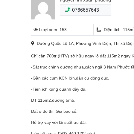
0766657643
Lượt xem: 153
Diện tích: 115m
Đường Quốc Lộ 1A, Phường Vĩnh Điện, Thị xã Đi
Chỉ cần 700tr (HTV) sở hữu ngay lô đất 115m2 nga
-Sát trục chính đường nhựa,cách ngã 3 Nam Phước 
-Gần các cụm KCN lớn,dân cư đông đúc.
-Tiện ích xung quanh đầy đủ.
DT 115m2,đường 5m5.
Đất ở đô thị .Giá bao sổ.
Hổ trợ vay với lãi suất ưu đãi.
Liên hệ ngay: 0932.440.120(zalo)