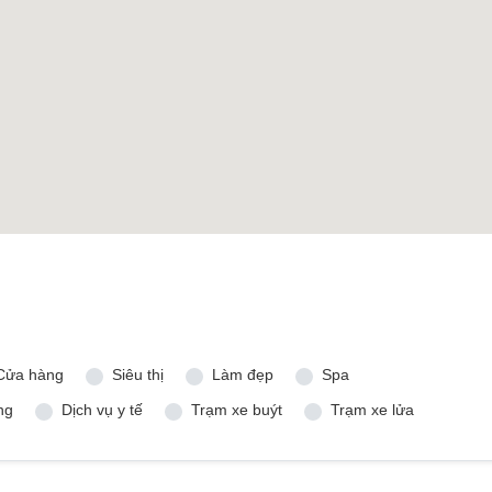
Cửa hàng
Siêu thị
Làm đẹp
Spa
ng
Dịch vụ y tế
Trạm xe buýt
Trạm xe lửa