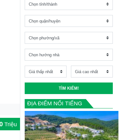
TÌM KIẾM!
ĐỊA ĐIỂM NỔI TIẾNG
0
Triệu