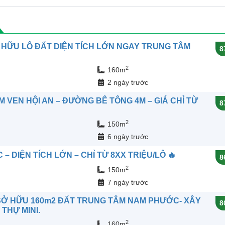
 HỮU LÔ ĐẤT DIỆN TÍCH LỚN NGAY TRUNG TÂM
8
2
160m
n
2 ngày trước
 VEN HỘI AN – ĐƯỜNG BÊ TÔNG 4M – GIÁ CHỈ TỪ
8
2
150m
n
6 ngày trước
 DIỆN TÍCH LỚN – CHỈ TỪ 8XX TRIỆU/LÔ 🔥
8
2
150m
n
7 ngày trước
 SỞ HỮU 160m2 ĐẤT TRUNG TÂM NAM PHƯỚC- XÂY
8
THỰ MINI.
2
160m