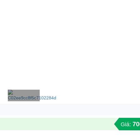
70
Giá: