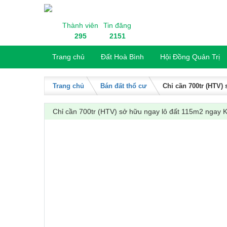
Skip to content
Thành viên
Tin đăng
295
2151
Trang chủ
Đất Hoà Bình
Hội Đồng Quản Trị
Trang chủ
Bán đất thổ cư
Chỉ cần 700tr (HTV
Chỉ cần 700tr (HTV) sở hữu ngay lô đất 115m2 nga