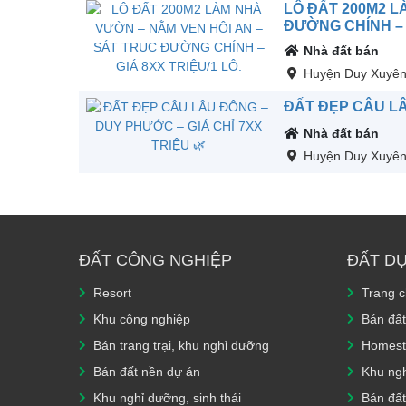
LÔ ĐẤT 200M2 L
ĐƯỜNG CHÍNH – G
Nhà đất bán
Huyện Duy Xuyê
ĐẤT ĐẸP CÂU LÂ
Nhà đất bán
Huyện Duy Xuyê
ĐẤT CÔNG NGHIỆP
ĐẤT D
Resort
Trang 
Khu công nghiệp
Bán đất
Bán trang trại, khu nghỉ dưỡng
Homest
Bán đất nền dự án
Khu ngh
Khu nghỉ dưỡng, sinh thái
Bán đất