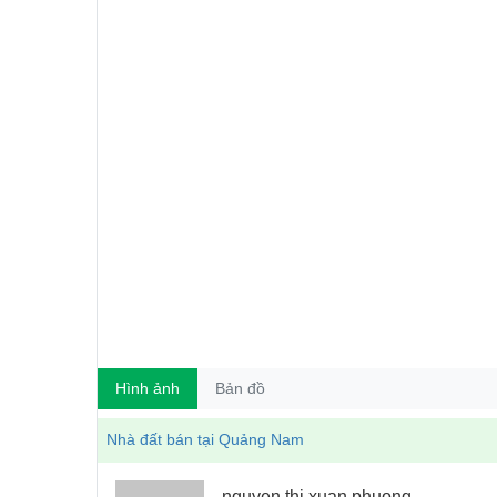
Hình ảnh
Bản đồ
Nhà đất bán tại Quảng Nam
nguyen thi xuan phuong