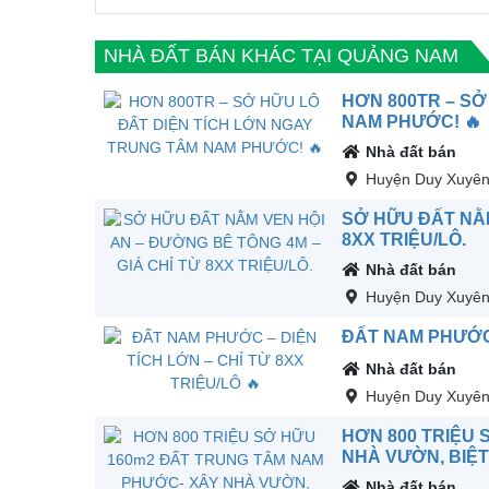
NHÀ ĐẤT BÁN KHÁC TẠI QUẢNG NAM
HƠN 800TR – SỞ
NAM PHƯỚC! 🔥
Nhà đất bán
Huyện Duy Xuyê
SỞ HỮU ĐẤT NẰM
8XX TRIỆU/LÔ.
Nhà đất bán
Huyện Duy Xuyê
ĐẤT NAM PHƯỚC –
Nhà đất bán
Huyện Duy Xuyê
HƠN 800 TRIỆU
NHÀ VƯỜN, BIỆT 
Nhà đất bán