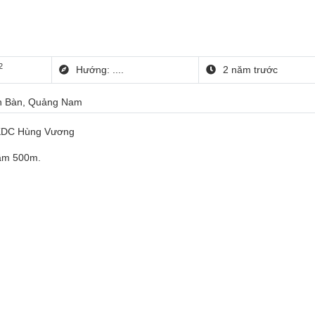
2
Hướng: ....
2 năm trước
ện Bàn, Quảng Nam
y KDC Hùng Vương
tầm 500m.