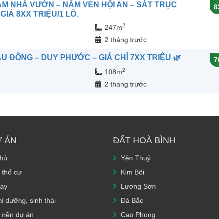
ÀM NHÀ VƯỜN – NẰM VEN HỘI AN – SÁT TRỤC
8
IÁ 8XX TRIỆU/1 LÔ.
2
247m
n
2 tháng trước
U ĐÔNG – DUY PHƯỚC – GIÁ CHỈ 7XX TRIỆU 🌿
7
2
108m
n
2 tháng trước
Ự ÁN
ĐẤT HOÀ BÌNH
chủ
Yên Thuỷ
 thổ cư
Kim Bôi
ay
Lương Sơn
ỉ dưỡng, sinh thái
Đà Bắc
 nền dự án
Cao Phong