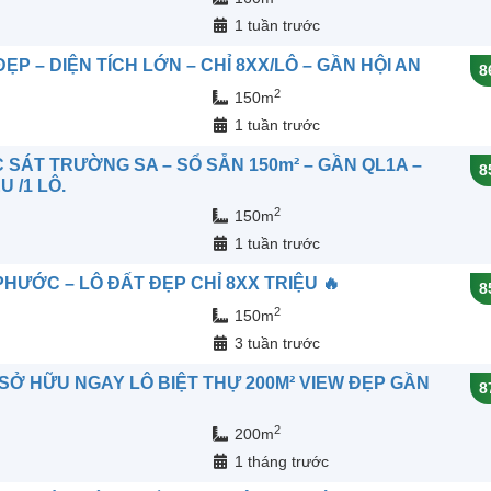
n
1 tuần trước
P – DIỆN TÍCH LỚN – CHỈ 8XX/LÔ – GẦN HỘI AN
8
2
150m
n
1 tuần trước
SÁT TRƯỜNG SA – SỔ SẴN 150m² – GẦN QL1A –
8
U /1 LÔ.
2
150m
n
1 tuần trước
HƯỚC – LÔ ĐẤT ĐẸP CHỈ 8XX TRIỆU 🔥
8
2
150m
n
3 tuần trước
– SỞ HỮU NGAY LÔ BIỆT THỰ 200M² VIEW ĐẸP GẦN
8
2
200m
n
1 tháng trước