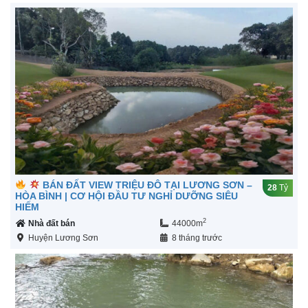
BÁN ĐẤT VIEW TRIỆU ĐÔ TẠI LƯƠNG SƠN –
28
Tỷ
HÒA BÌNH | CƠ HỘI ĐẦU TƯ NGHỈ DƯỠNG SIÊU
HIẾM
2
Nhà đất bán
44000m
Huyện Lương Sơn
8 tháng trước