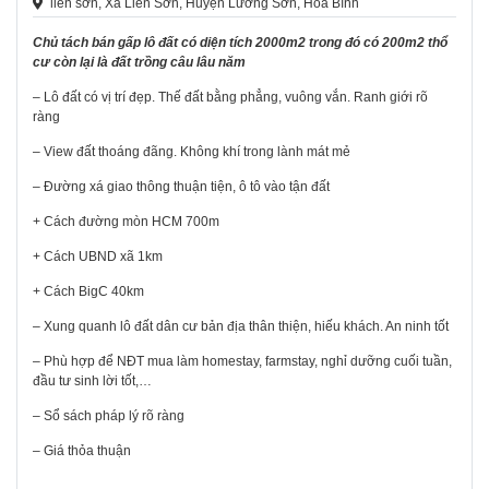
liên sơn, Xã Liên Sơn, Huyện Lương Sơn, Hoà Bình
Chủ tách bán gấp lô đất có diện tích 2000m2 trong đó có 200m2 thổ
cư còn lại là đất trồng câu lâu năm
– Lô đất có vị trí đẹp. Thế đất bằng phẳng, vuông vắn. Ranh giới rõ
ràng
– View đất thoáng đãng. Không khí trong lành mát mẻ
– Đường xá giao thông thuận tiện, ô tô vào tận đất
+ Cách đường mòn HCM 700m
+ Cách UBND xã 1km
+ Cách BigC 40km
– Xung quanh lô đất dân cư bản địa thân thiện, hiếu khách. An ninh tốt
– Phù hợp để NĐT mua làm homestay, farmstay, nghỉ dưỡng cuối tuần,
đầu tư sinh lời tốt,…
– Sổ sách pháp lý rõ ràng
– Giá thỏa thuận