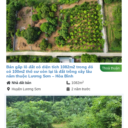
Bán gấp lô đất có diện tích 1082m2 trong đó
Thoả thuận
có 100m2 thổ cư còn lại là đất trồng cây lâu
năm thuộc Lương Sơn – Hòa Bình
2
Nhà đất bán
1082m
Huyện Lương Sơn
2 năm trước