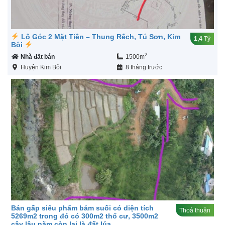
Lô Góc 2 Mặt Tiền – Thung Rếch, Tú Sơn, Kim
1,4
Tỷ
Bôi
2
Nhà đất bán
1500m
Huyện Kim Bôi
8 tháng trước
Bán gấp siêu phẩm bám suối có diện tích
Thoả thuận
5269m2 trong đó có 300m2 thổ cư, 3500m2
cây lâu năm còn lại là đất lúa