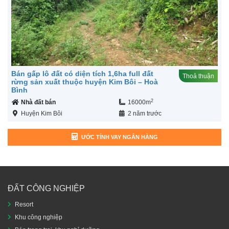
Bán gấp lô đất có diện tích 1,6ha full đất
Thoả thuận
rừng sản xuất thuộc huyện Kim Bôi – Hoà
Bình
2
Nhà đất bán
16000m
Huyện Kim Bôi
2 năm trước
ƯỚC TÍNH VAY NGÂN HÀNG
ĐẤT CÔNG NGHIỆP
Resort
Khu công nghiệp