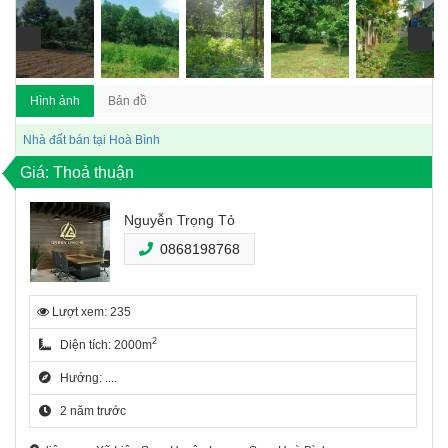
Hình ảnh
Bản đồ
Nhà đất bán tại Hoà Bình
Giá: Thoả thuận
Nguyễn Trọng Tỏ
0868198768
Lượt xem: 235
2
Diện tích: 2000m
Hướng: ....
2 năm trước