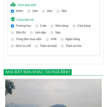
Chọn bán kính
500m
1km
2km
5km
Chọn tiện ích
Trường học
Cafe
Nhà hàng
Cửa hàng
Siêu thị
Làm đẹp
Spa
Trung tâm mua sắm
ATM
Ngân hàng
Dịch vụ y tế
Trạm xe buýt
Trạm xe lửa
NHÀ ĐẤT BÁN KHÁC TẠI HOÀ BÌNH