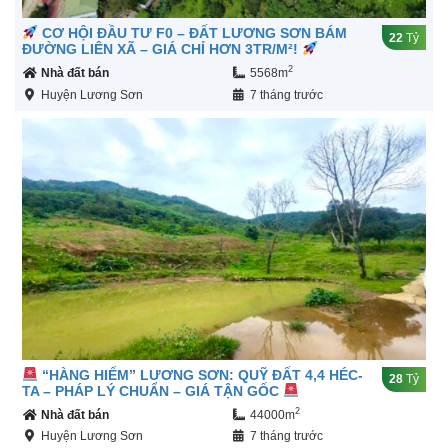
CƠ HỘI ĐẦU TƯ F0 – ĐẤT LƯƠNG SƠN BÁM
22
Tỷ
ĐƯỜNG LIÊN XÃ – GIÁ CHỈ HƠN 3TR/M²!
2
Nhà đất bán
5568m
Huyện Lương Sơn
7 tháng trước
“HÀNG HIẾM” LƯƠNG SƠN: QUỸ ĐẤT 4,4 HÉC-
28
Tỷ
TA – PHÁP LÝ CHUẨN – GIÁ TẬN GỐC
2
Nhà đất bán
44000m
Huyện Lương Sơn
7 tháng trước