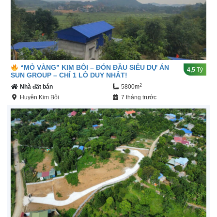
“MỎ VÀNG” KIM BÔI – ĐÓN ĐẦU SIÊU DỰ ÁN
4,5
Tỷ
SUN GROUP – CHỈ 1 LÔ DUY NHẤT!
2
Nhà đất bán
5800m
Huyện Kim Bôi
7 tháng trước