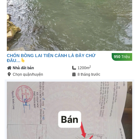
CHỐN BỒNG LAI TIÊN CẢNH LÀ ĐÂY CHỨ
950
Triệu
ĐÂU…
2
Nhà đất bán
1200m
Chọn quận/huyện
8 tháng trước