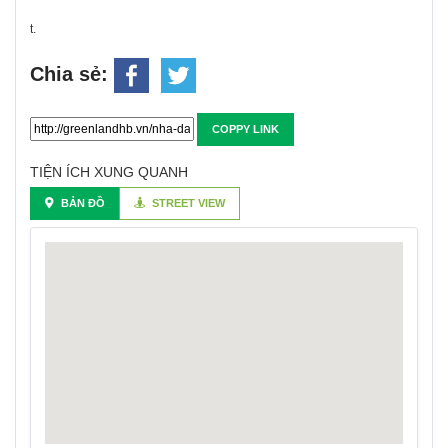
t.
Chia sẻ:
COPPY LINK
TIỆN ÍCH XUNG QUANH
BẢN ĐỒ
STREET VIEW