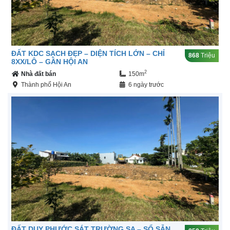
ĐẤT KDC SẠCH ĐẸP – DIỆN TÍCH LỚN – CHỈ
868
Triệu
8XX/LÔ – GẦN HỘI AN
2
Nhà đất bán
150m
Thành phố Hội An
6 ngày trước
ĐẤT DUY PHƯỚC SÁT TRƯỜNG SA – SỔ SẴN