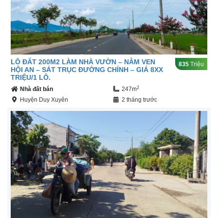
LÔ ĐẤT 200M2 LÀM NHÀ VƯỜN – NẰM VEN
835
Triệu
HỘI AN – SÁT TRỤC ĐƯỜNG CHÍNH – GIÁ 8XX
TRIỆU/1 LÔ.
2
Nhà đất bán
247m
Huyện Duy Xuyên
2 tháng trước