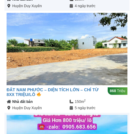
Huyện Duy Xuyên
4 ngày trước
ĐẤT NAM PHƯỚC – DIỆN TÍCH LỚN – CHỈ TỪ
868
Triệu
8XX TRIỆU/LÔ
2
Nhà đất bán
150m
Huyện Duy Xuyên
5 ngày trước