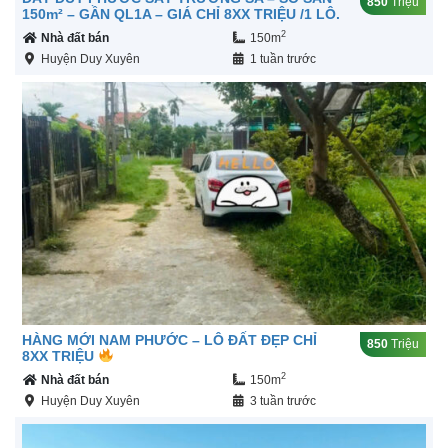
850
Triệu
150m² – GẦN QL1A – GIÁ CHỈ 8XX TRIỆU /1 LÔ.
2
Nhà đất bán
150m
Huyện Duy Xuyên
1 tuần trước
HÀNG MỚI NAM PHƯỚC – LÔ ĐẤT ĐẸP CHỈ
850
Triệu
8XX TRIỆU
2
Nhà đất bán
150m
Huyện Duy Xuyên
3 tuần trước