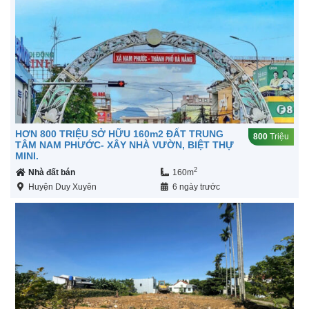
HƠN 800 TRIỆU SỞ HỮU 160m2 ĐẤT TRUNG
800
Triệu
TÂM NAM PHƯỚC- XÂY NHÀ VƯỜN, BIỆT THỰ
MINI.
2
Nhà đất bán
160m
Huyện Duy Xuyên
6 ngày trước