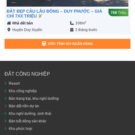
ĐẤT ĐẸP CÂU LÂU ĐÔNG – DUY PHƯỚC – GIÁ
768
Triệu
CHỈ 7XX TRIỆU
2
Nhà đất bán
108m
Huyện Duy Xuyên
2 tháng trước
ƯỚC TÍNH VAY NGÂN HÀNG
ĐẤT CÔNG NGHIỆP
Resort
Khu công nghiệp
Bán trang trại, khu nghỉ dưỡng
Bán đất nền dự án
Khu nghỉ dưỡng, sinh thái
Bán bất động sản khác
Khu phức hợp