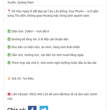
Xuyên, Quảng Nam
Sở hữu ngay lô đất đẹp tại Câu Lâu Đông, Duy Phước – vị trí gần
sông Thu Bồn, không gian thoáng mát, trong lành quanh năm.
Diện tích: 108m² – Full đất ở
Đường bê tông 3m, ô tô tiếp cận thuận tiện
Khu dân cư hiện hữu, an ninh, hàng xóm thân thiện
Gần chợ, trường học, các tiện ích sinh hoạt hằng ngày
Thích hợp xây nhà ở, nhà vườn nghỉ dưỡng hoặc đầu tư lâu dài
Giá chỉ: 7xx triệu
Liên hệ/zalo: 0932.440.120 để xem đất thực tế và làm việc chính
chủ.
Chia sẻ: