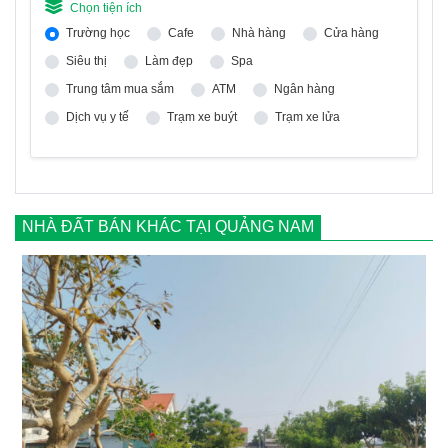
Chọn tiện ích
Trường học
Cafe
Nhà hàng
Cửa hàng
Siêu thị
Làm đẹp
Spa
Trung tâm mua sắm
ATM
Ngân hàng
Dịch vụ y tế
Trạm xe buýt
Trạm xe lửa
NHÀ ĐẤT BÁN KHÁC TẠI QUẢNG NAM