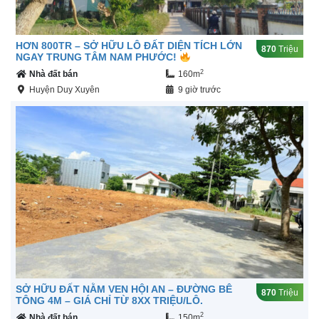
HƠN 800TR – SỞ HỮU LÔ ĐẤT DIỆN TÍCH LỚN
870
Triệu
NGAY TRUNG TÂM NAM PHƯỚC!
2
Nhà đất bán
160m
Huyện Duy Xuyên
9 giờ trước
SỞ HỮU ĐẤT NẰM VEN HỘI AN – ĐƯỜNG BÊ
870
Triệu
TÔNG 4M – GIÁ CHỈ TỪ 8XX TRIỆU/LÔ.
2
Nhà đất bán
150m