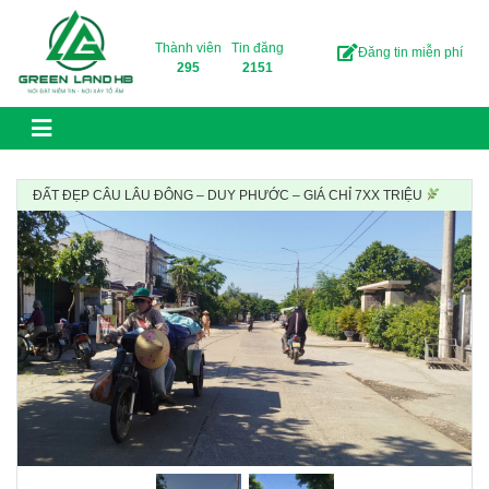
Skip to content
Thành viên
Tin đăng
Đăng tin miễn phí
295
2151
ĐẤT ĐẸP CÂU LÂU ĐÔNG – DUY PHƯỚC – GIÁ CHỈ 7XX TRIỆU