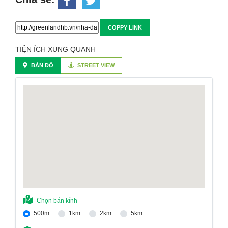
COPPY LINK
TIỆN ÍCH XUNG QUANH
BẢN ĐỒ
STREET VIEW
Chọn bán kính
500m
1km
2km
5km