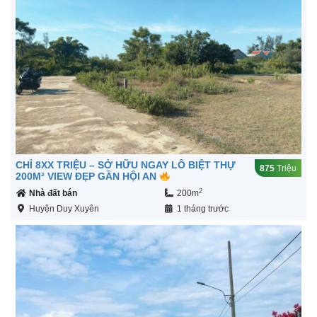
CHỈ 8XX TRIỆU – SỞ HỮU NGAY LÔ BIỆT THỰ
875
Triệu
200M² VIEW ĐẸP GẦN HỘI AN
2
Nhà đất bán
200m
Huyện Duy Xuyên
1 tháng trước