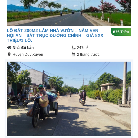
LÔ ĐẤT 200M2 LÀM NHÀ VƯỜN – NẰM VEN
835
Triệu
HỘI AN – SÁT TRỤC ĐƯỜNG CHÍNH – GIÁ 8XX
TRIỆU/1 LÔ.
2
Nhà đất bán
247m
Huyện Duy Xuyên
2 tháng trước