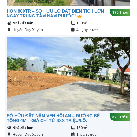
HƠN 800TR – SỞ HỮU LÔ ĐẤT DIỆN TÍCH LỚN
870
Triệu
NGAY TRUNG TÂM NAM PHƯỚC!
2
Nhà đất bán
160m
Huyện Duy Xuyên
4 ngày trước
SỞ HỮU ĐẤT NẰM VEN HỘI AN – ĐƯỜNG BÊ
870
Triệu
TÔNG 4M – GIÁ CHỈ TỪ 8XX TRIỆU/LÔ.
2
Nhà đất bán
150m
Huyện Duy Xuyên
1 tuần trước