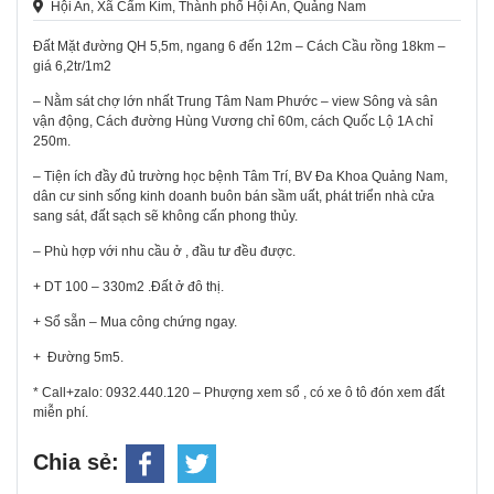
Hội An, Xã Cẩm Kim, Thành phố Hội An, Quảng Nam
Đất Mặt đường QH 5,5m, ngang 6 đến 12m – Cách Cầu rồng 18km –
giá 6,2tr/1m2
– Nằm sát chợ lớn nhất Trung Tâm Nam Phước – view Sông và sân
vận động, Cách đường Hùng Vương chỉ 60m, cách Quốc Lộ 1A chỉ
250m.
– Tiện ích đầy đủ trường học bệnh Tâm Trí, BV Đa Khoa Quảng Nam,
dân cư sinh sống kinh doanh buôn bán sầm uất, phát triển nhà cửa
sang sát, đất sạch sẽ không cấn phong thủy.
– Phù hợp với nhu cầu ở , đầu tư đều được.
+ DT 100 – 330m2 .Đất ở đô thị.
+ Sổ sẵn – Mua công chứng ngay.
+ Đường 5m5.
* Call+zalo: 0932.440.120 – Phượng xem sổ , có xe ô tô đón xem đất
miễn phí.
Chia sẻ: