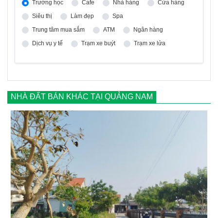
Trường học
Cafe
Nhà hàng
Cửa hàng
Siêu thị
Làm đẹp
Spa
Trung tâm mua sắm
ATM
Ngân hàng
Dịch vụ y tế
Trạm xe buýt
Trạm xe lửa
NHÀ ĐẤT BÁN KHÁC TẠI QUẢNG NAM