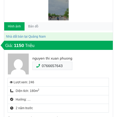
Hình ảnh
Bản đồ
Nhà đất bán tại Quảng Nam
1150
Giá:
Triệu
nguyen thi xuan phuong
0766657643
Lượt xem: 246
2
Diện tích: 180m
Hướng: ....
2 năm trước