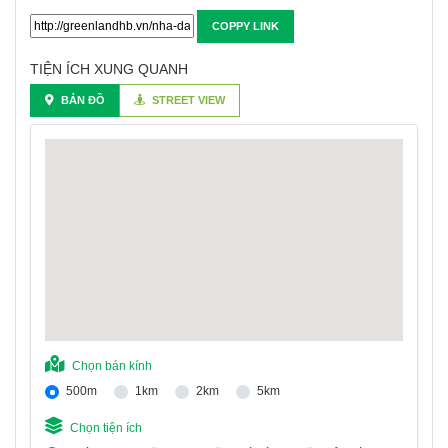
COPPY LINK
TIỆN ÍCH XUNG QUANH
BẢN ĐỒ
STREET VIEW
Chọn bán kính
500m
1km
2km
5km
Chọn tiện ích