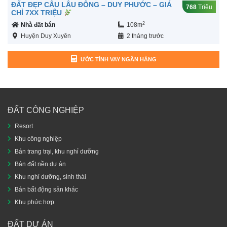
ĐẤT ĐẸP CÂU LÂU ĐÔNG – DUY PHƯỚC – GIÁ
768
Triệu
CHỈ 7XX TRIỆU
2
Nhà đất bán
108m
Huyện Duy Xuyên
2 tháng trước
ƯỚC TÍNH VAY NGÂN HÀNG
ĐẤT CÔNG NGHIỆP
Resort
Khu công nghiệp
Bán trang trại, khu nghỉ dưỡng
Bán đất nền dự án
Khu nghỉ dưỡng, sinh thái
Bán bất động sản khác
Khu phức hợp
ĐẤT DỰ ÁN