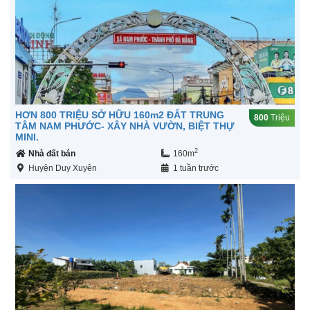
HƠN 800 TRIỆU SỞ HỮU 160m2 ĐẤT TRUNG
800
Triệu
TÂM NAM PHƯỚC- XÂY NHÀ VƯỜN, BIỆT THỰ
MINI.
2
Nhà đất bán
160m
Huyện Duy Xuyên
1 tuần trước