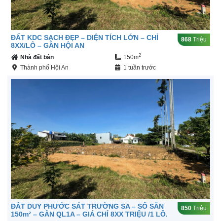
ĐẤT KDC SẠCH ĐẸP – DIỆN TÍCH LỚN – CHỈ
868
Triệu
8XX/LÔ – GẦN HỘI AN
2
Nhà đất bán
150m
Thành phố Hội An
1 tuần trước
ĐẤT DUY PHƯỚC SÁT TRƯỜNG SA – SỔ SẴN
850
Triệu
150m² – GẦN QL1A – GIÁ CHỈ 8XX TRIỆU /1 LÔ.