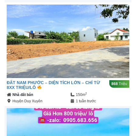
ĐẤT NAM PHƯỚC – DIỆN TÍCH LỚN – CHỈ TỪ
868
Triệu
8XX TRIỆU/LÔ
2
Nhà đất bán
150m
Huyện Duy Xuyên
1 tuần trước