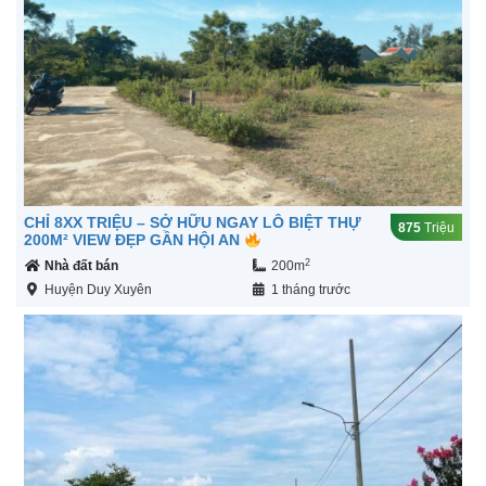
CHỈ 8XX TRIỆU – SỞ HỮU NGAY LÔ BIỆT THỰ
875
Triệu
200M² VIEW ĐẸP GẦN HỘI AN
2
Nhà đất bán
200m
Huyện Duy Xuyên
1 tháng trước