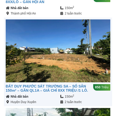
8XX/LÔ – GẦN HỘI AN
2
Nhà đất bán
150m
Thành phố Hội An
2 tuần trước
ĐẤT DUY PHƯỚC SÁT TRƯỜNG SA – SỔ SẴN
850
Triệu
150m² – GẦN QL1A – GIÁ CHỈ 8XX TRIỆU /1 LÔ.
2
Nhà đất bán
150m
Huyện Duy Xuyên
2 tuần trước