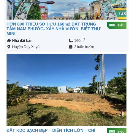
HƠN 800 TRIỆU SỞ HỮU 160m2 ĐẤT TRUNG
800
Triệu
TÂM NAM PHƯỚC- XÂY NHÀ VƯỜN, BIỆT THỰ
MINI.
2
Nhà đất bán
160m
Huyện Duy Xuyên
2 tuần trước
ĐẤT KDC SẠCH ĐẸP – DIỆN TÍCH LỚN – CHỈ
868
Triệu