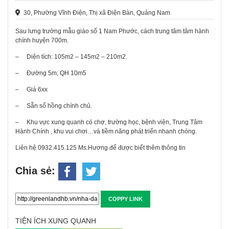
30, Phường Vĩnh Điện, Thị xã Điện Bàn, Quảng Nam
Sau lưng trường mẫu giáo số 1 Nam Phước, cách trung tâm tâm hành
chính huyện 700m.
–
Diện tích: 105m2 – 145m2 – 210m2.
–
Đường 5m, QH 10m5
–
Giá 6xx
–
Sẵn sổ hồng chính chủ.
–
Khu vực xung quanh có chợ, trường học, bệnh viện, Trung Tâm
Hành Chính , khu vui chơi…và tiềm năng phát triển nhanh chóng.
Liên hệ 0932.415.125 Ms.Hương để được biết thêm thông tin
Chia sẻ:
COPPY LINK
TIỆN ÍCH XUNG QUANH