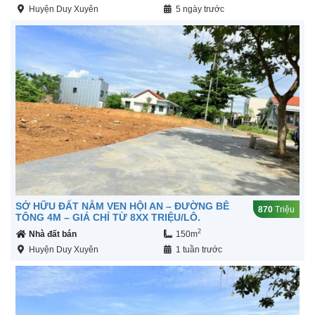
Huyện Duy Xuyên
5 ngày trước
SỞ HỮU ĐẤT NẰM VEN HỘI AN – ĐƯỜNG BÊ
870
Triệu
TÔNG 4M – GIÁ CHỈ TỪ 8XX TRIỆU/LÔ.
2
Nhà đất bán
150m
Huyện Duy Xuyên
1 tuần trước