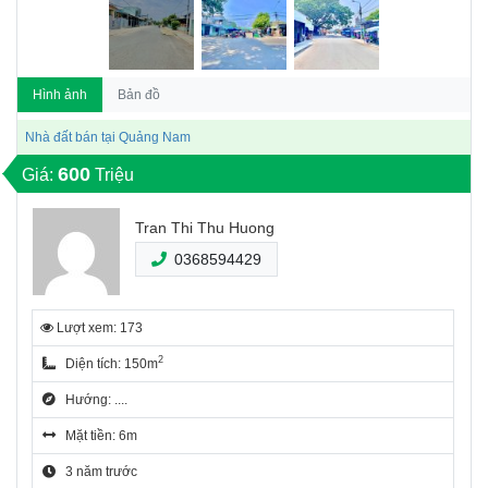
Hình ảnh
Bản đồ
Nhà đất bán tại Quảng Nam
600
Giá:
Triệu
Tran Thi Thu Huong
0368594429
Lượt xem: 173
2
Diện tích: 150m
Hướng: ....
Mặt tiền: 6m
3 năm trước