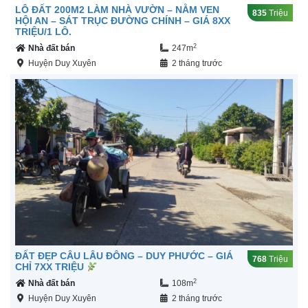
LÔ ĐẤT 200M2 LÀM NHÀ VƯỜN – NẰM VEN
835
Triệu
HỘI AN – SÁT TRỤC ĐƯỜNG CHÍNH – GIÁ 8XX
TRIỆU/1 LÔ.
2
Nhà đất bán
247m
Huyện Duy Xuyên
2 tháng trước
ĐẤT ĐẸP CÂU LÂU ĐÔNG – DUY PHƯỚC – GIÁ
768
Triệu
CHỈ 7XX TRIỆU
2
Nhà đất bán
108m
Huyện Duy Xuyên
2 tháng trước