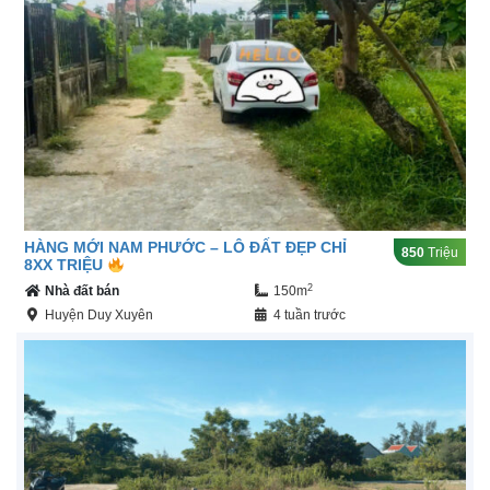
HÀNG MỚI NAM PHƯỚC – LÔ ĐẤT ĐẸP CHỈ
850
Triệu
8XX TRIỆU
2
Nhà đất bán
150m
Huyện Duy Xuyên
4 tuần trước