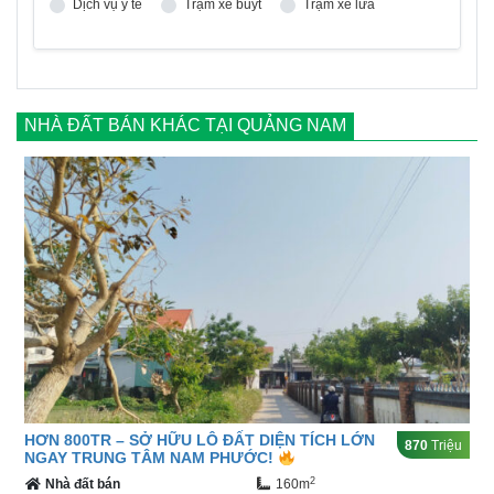
Dịch vụ y tế
Trạm xe buýt
Trạm xe lửa
NHÀ ĐẤT BÁN KHÁC TẠI QUẢNG NAM
HƠN 800TR – SỞ HỮU LÔ ĐẤT DIỆN TÍCH LỚN
870
Triệu
NGAY TRUNG TÂM NAM PHƯỚC!
2
Nhà đất bán
160m