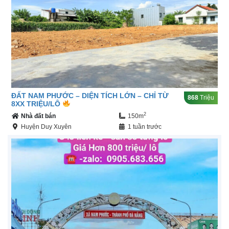
ĐẤT NAM PHƯỚC – DIỆN TÍCH LỚN – CHỈ TỪ
868
Triệu
8XX TRIỆU/LÔ
2
Nhà đất bán
150m
Huyện Duy Xuyên
1 tuần trước