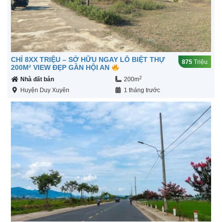
CHỈ 8XX TRIỆU – SỞ HỮU NGAY LÔ BIỆT THỰ
875
Triệu
200M² VIEW ĐẸP GẦN HỘI AN
2
Nhà đất bán
200m
Huyện Duy Xuyên
1 tháng trước