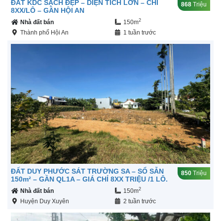
ĐẤT KDC SẠCH ĐẸP – DIỆN TÍCH LỚN – CHỈ
868
Triệu
8XX/LÔ – GẦN HỘI AN
2
Nhà đất bán
150m
Thành phố Hội An
1 tuần trước
ĐẤT DUY PHƯỚC SÁT TRƯỜNG SA – SỔ SẴN
850
Triệu
150m² – GẦN QL1A – GIÁ CHỈ 8XX TRIỆU /1 LÔ.
2
Nhà đất bán
150m
Huyện Duy Xuyên
2 tuần trước