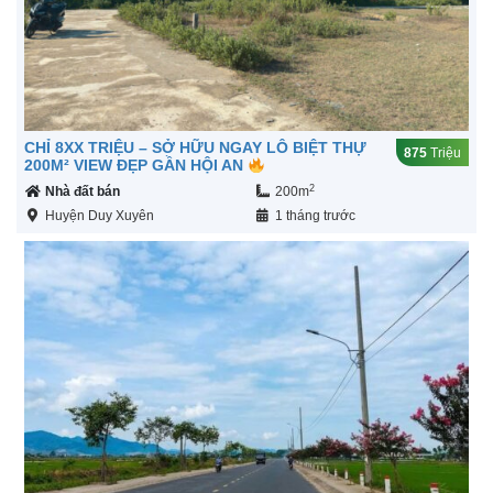
CHỈ 8XX TRIỆU – SỞ HỮU NGAY LÔ BIỆT THỰ
875
Triệu
200M² VIEW ĐẸP GẦN HỘI AN
2
Nhà đất bán
200m
Huyện Duy Xuyên
1 tháng trước