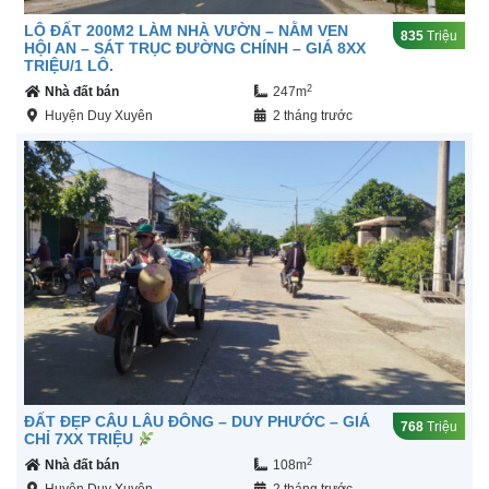
LÔ ĐẤT 200M2 LÀM NHÀ VƯỜN – NẰM VEN
835
Triệu
HỘI AN – SÁT TRỤC ĐƯỜNG CHÍNH – GIÁ 8XX
TRIỆU/1 LÔ.
2
Nhà đất bán
247m
Huyện Duy Xuyên
2 tháng trước
ĐẤT ĐẸP CÂU LÂU ĐÔNG – DUY PHƯỚC – GIÁ
768
Triệu
CHỈ 7XX TRIỆU
2
Nhà đất bán
108m
Huyện Duy Xuyên
2 tháng trước