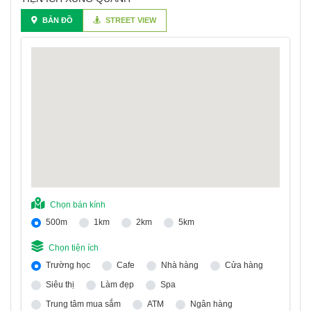
BẢN ĐỒ
STREET VIEW
Chọn bán kính
500m
1km
2km
5km
Chọn tiện ích
Trường học
Cafe
Nhà hàng
Cửa hàng
Siêu thị
Làm đẹp
Spa
Trung tâm mua sắm
ATM
Ngân hàng