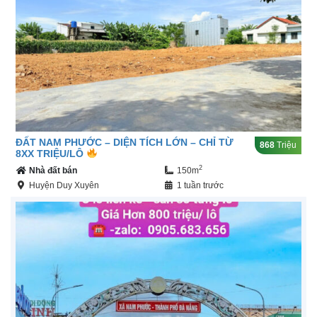
ĐẤT NAM PHƯỚC – DIỆN TÍCH LỚN – CHỈ TỪ
868
Triệu
8XX TRIỆU/LÔ
2
Nhà đất bán
150m
Huyện Duy Xuyên
1 tuần trước