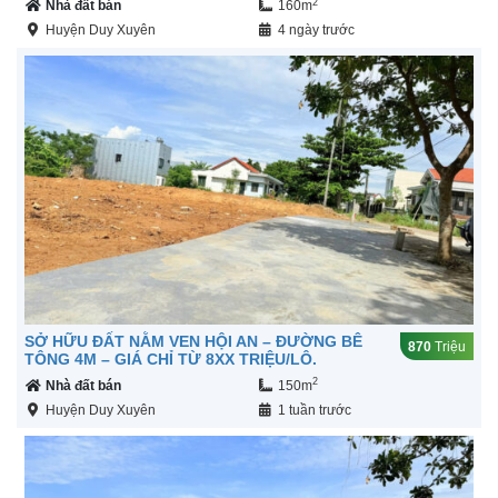
2
Nhà đất bán
160m
Huyện Duy Xuyên
4 ngày trước
SỞ HỮU ĐẤT NẰM VEN HỘI AN – ĐƯỜNG BÊ
870
Triệu
TÔNG 4M – GIÁ CHỈ TỪ 8XX TRIỆU/LÔ.
2
Nhà đất bán
150m
Huyện Duy Xuyên
1 tuần trước