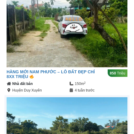
HÀNG MỚI NAM PHƯỚC – LÔ ĐẤT ĐẸP CHỈ
850
Triệu
8XX TRIỆU
2
Nhà đất bán
150m
Huyện Duy Xuyên
4 tuần trước