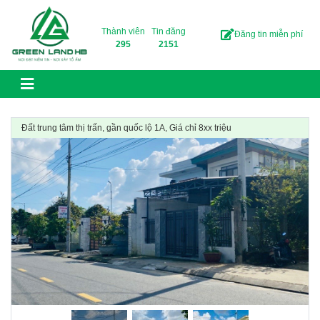
Skip to content
Thành viên
Tin đăng
Đăng tin miễn phí
295
2151
Đất trung tâm thị trấn, gần quốc lộ 1A, Giá chỉ 8xx triệu