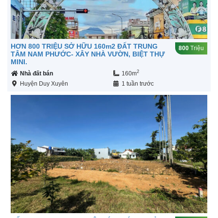
HƠN 800 TRIỆU SỞ HỮU 160m2 ĐẤT TRUNG
800
Triệu
TÂM NAM PHƯỚC- XÂY NHÀ VƯỜN, BIỆT THỰ
MINI.
2
Nhà đất bán
160m
Huyện Duy Xuyên
1 tuần trước