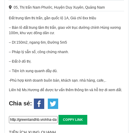
05, Thị trấn Nam Phước, Huyện Duy Xuyên, Quảng Nam
Đất trung tâm thị trấn, gần quốc lộ 1A, Giá chỉ 8xx triệu
– Bán lô đất trung tâm thị trấn, giao với trục đường chính Hùng vương
100m, khu vực đông dân cư.
– Dt 150m2, ngang 6m, Đường 5m5
– Pháp lý sẵn sổ, công chứng nhanh.
– Đất ở đô thị.
– Tiện ích xung quanh đầy đủ.
-Phù hợp kinh doanh buôn bán, khách sạn. nhà hàng, cafe,..
Liên hệ Ms.Hương để được tư vấn thêm thông tin và hỗ trợ đi xem đất.
Chia sẻ:
COPPY LINK
TIỆN ÍCH XUNG QUANH