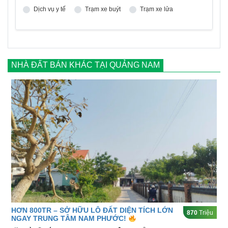
Dịch vụ y tế
Trạm xe buýt
Trạm xe lửa
NHÀ ĐẤT BÁN KHÁC TẠI QUẢNG NAM
HƠN 800TR – SỞ HỮU LÔ ĐẤT DIỆN TÍCH LỚN
870
Triệu
NGAY TRUNG TÂM NAM PHƯỚC!