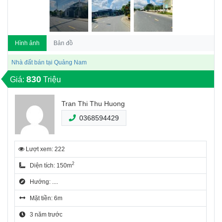
Hình ảnh
Bản đồ
Nhà đất bán tại Quảng Nam
830
Giá:
Triệu
Tran Thi Thu Huong
0368594429
Lượt xem: 222
2
Diện tích: 150m
Hướng: ....
Mặt tiền: 6m
3 năm trước