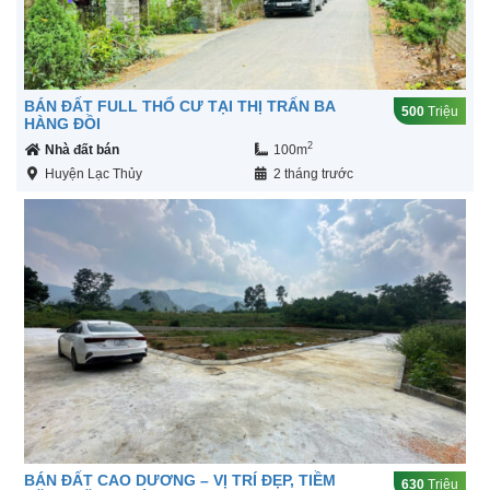
BÁN ĐẤT FULL THỔ CƯ TẠI THỊ TRẤN BA
500
Triệu
HÀNG ĐỒI
2
Nhà đất bán
100m
Huyện Lạc Thủy
2 tháng trước
BÁN ĐẤT CAO DƯƠNG – VỊ TRÍ ĐẸP, TIỀM
630
Triệu