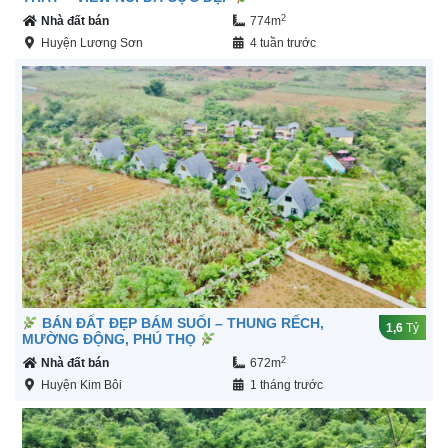
2
Nhà đất bán
774m
Huyện Lương Sơn
4 tuần trước
BÁN ĐẤT ĐẸP BÁM SUỐI – THUNG RẾCH,
1,6
Tỷ
MƯỜNG ĐỘNG, PHÚ THỌ
2
Nhà đất bán
672m
Huyện Kim Bôi
1 tháng trước