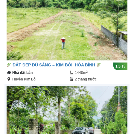
ĐẤT ĐẸP ĐÚ SÁNG – KIM BÔI, HÒA BÌNH
1,5
Tỷ
2
Nhà đất bán
1440m
Huyện Kim Bôi
2 tháng trước