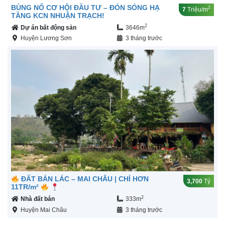
BÙNG NỔ CƠ HỘI ĐẦU TƯ – ĐÓN SÓNG HẠ
2
7
Triệu/m
TẦNG KCN NHUẬN TRẠCH!
2
Dự án bất động sản
3646m
Huyện Lương Sơn
3 tháng trước
ĐẤT BẢN LÁC – MAI CHÂU | CHỈ HƠN
3,700
Tỷ
11TR/m²
2
Nhà đất bán
333m
Huyện Mai Châu
3 tháng trước