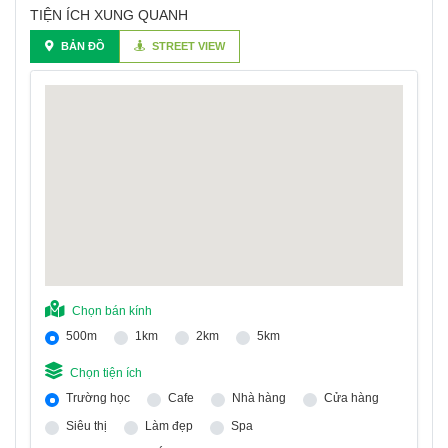
TIỆN ÍCH XUNG QUANH
BẢN ĐỒ
STREET VIEW
Chọn bán kính
500m
1km
2km
5km
Chọn tiện ích
Trường học
Cafe
Nhà hàng
Cửa hàng
Siêu thị
Làm đẹp
Spa