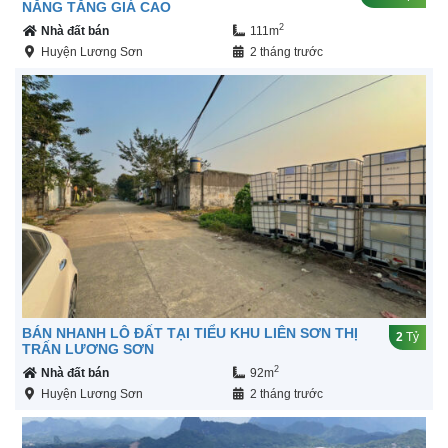
NĂNG TĂNG GIÁ CAO
2
Nhà đất bán
111m
Huyện Lương Sơn
2 tháng trước
BÁN NHANH LÔ ĐẤT TẠI TIỂU KHU LIÊN SƠN THỊ
2
Tỷ
TRẤN LƯƠNG SƠN
2
Nhà đất bán
92m
Huyện Lương Sơn
2 tháng trước