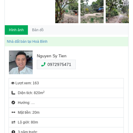
Hình ảnh
Bản đồ
Nhà đất bán tại Hoà Bình
Nguyen Sy Tien
0972975471
Lượt xem: 163
2
Diện tích: 820m
Hướng: ....
Mặt tiền: 20m
Lộ giới: 80m
3 năm trước