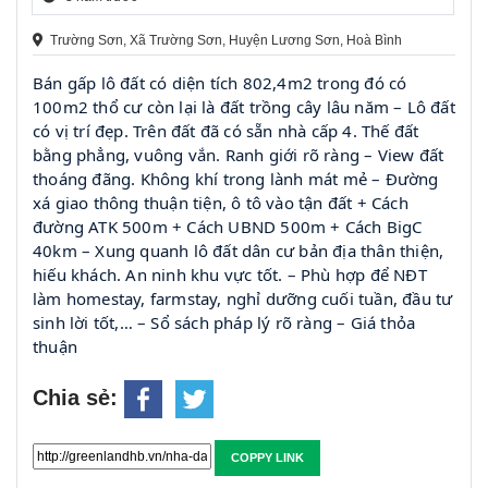
Trường Sơn, Xã Trường Sơn, Huyện Lương Sơn, Hoà Bình
Bán gấp lô đất có diện tích 802,4m2 trong đó có
100m2 thổ cư còn lại là đất trồng cây lâu năm – Lô đất
có vị trí đẹp. Trên đất đã có sẵn nhà cấp 4. Thế đất
bằng phẳng, vuông vắn. Ranh giới rõ ràng – View đất
thoáng đãng. Không khí trong lành mát mẻ – Đường
xá giao thông thuận tiện, ô tô vào tận đất + Cách
đường ATK 500m + Cách UBND 500m + Cách BigC
40km – Xung quanh lô đất dân cư bản địa thân thiện,
hiếu khách. An ninh khu vực tốt. – Phù hợp để NĐT
làm homestay, farmstay, nghỉ dưỡng cuối tuần, đầu tư
sinh lời tốt,… – Sổ sách pháp lý rõ ràng – Giá thỏa
thuận
Chia sẻ:
COPPY LINK