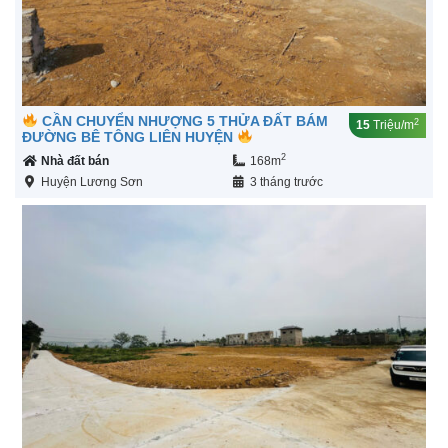
CẦN CHUYỂN NHƯỢNG 5 THỬA ĐẤT BÁM
2
15
Triệu/m
ĐƯỜNG BÊ TÔNG LIÊN HUYỆN
2
Nhà đất bán
168m
Huyện Lương Sơn
3 tháng trước