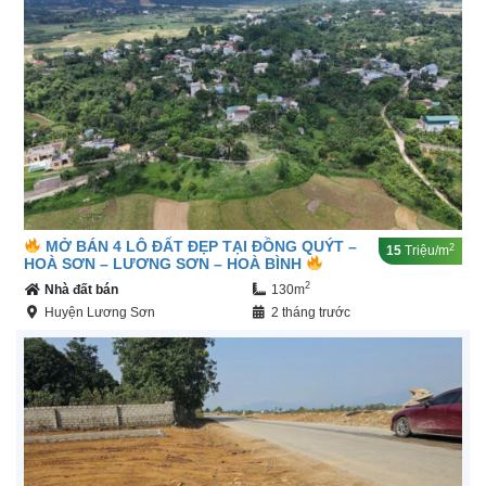
MỞ BÁN 4 LÔ ĐẤT ĐẸP TẠI ĐỒNG QUÝT –
2
15
Triệu/m
HOÀ SƠN – LƯƠNG SƠN – HOÀ BÌNH
2
Nhà đất bán
130m
Huyện Lương Sơn
2 tháng trước