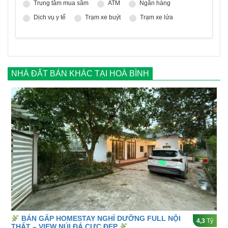
Trung tâm mua sắm
ATM
Ngân hàng
Dịch vụ y tế
Trạm xe buýt
Trạm xe lửa
NHÀ ĐẤT BÁN KHÁC TẠI HOÀ BÌNH
BÁN GẤP HOMESTAY NGHỈ DƯỠNG FULL NỘI
4,3
Tỷ
THẤT – VIEW NÚI ĐÁ CỰC ĐẸP