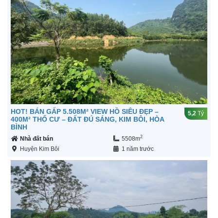
HOT! BÁN GẤP 5.508M² VIEW HỒ SIÊU ĐẸP –
5,2
Tỷ
400M² THỔ CƯ – ĐẤT ĐÚ SÁNG, KIM BÔI, HÒA
BÌNH
2
Nhà đất bán
5508m
Huyện Kim Bôi
1 năm trước