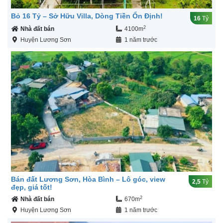
Bỏ 16 Tỷ – Sở Hữu Villa, Dòng Tiền Ổn Định!
16
Tỷ
2
Nhà đất bán
4100m
Huyện Lương Sơn
1 năm trước
Bán đất Lương Sơn, Hòa Bình – Lô góc, view
2,5
Tỷ
đẹp, giá tốt!
2
Nhà đất bán
670m
Huyện Lương Sơn
1 năm trước