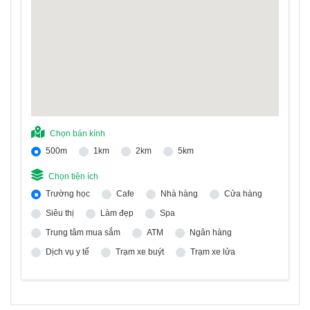
Chọn bán kính
500m
1km
2km
5km
Chọn tiện ích
Trường học
Cafe
Nhà hàng
Cửa hàng
Siêu thị
Làm đẹp
Spa
Trung tâm mua sắm
ATM
Ngân hàng
Dịch vụ y tế
Trạm xe buýt
Trạm xe lửa