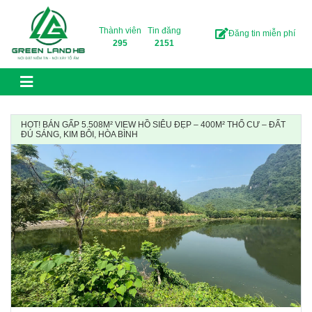
Skip to content
Thành viên
Tin đăng
Đăng tin miễn phí
295
2151
HOT! BÁN GẤP 5.508M² VIEW HỒ SIÊU ĐẸP – 400M² THỔ CƯ – ĐẤT
ĐÚ SÁNG, KIM BÔI, HÒA BÌNH