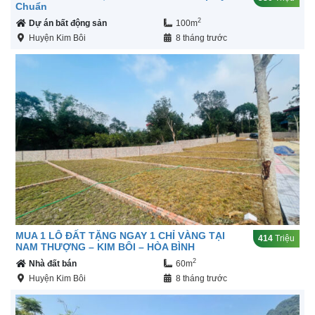
Chuẩn
2
Dự án bất động sản
100m
Huyện Kim Bôi
8 tháng trước
MUA 1 LÔ ĐẤT TẶNG NGAY 1 CHỈ VÀNG TẠI
414
Triệu
NAM THƯỢNG – KIM BÔI – HÒA BÌNH
2
Nhà đất bán
60m
Huyện Kim Bôi
8 tháng trước