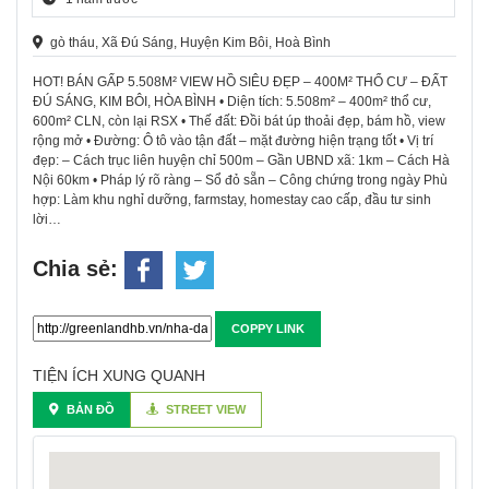
gò tháu, Xã Đú Sáng, Huyện Kim Bôi, Hoà Bình
HOT! BÁN GẤP 5.508M² VIEW HỒ SIÊU ĐẸP – 400M² THỔ CƯ – ĐẤT
ĐÚ SÁNG, KIM BÔI, HÒA BÌNH • Diện tích: 5.508m² – 400m² thổ cư,
600m² CLN, còn lại RSX • Thế đất: Đồi bát úp thoải đẹp, bám hồ, view
rộng mở • Đường: Ô tô vào tận đất – mặt đường hiện trạng tốt • Vị trí
đẹp: – Cách trục liên huyện chỉ 500m – Gần UBND xã: 1km – Cách Hà
Nội 60km • Pháp lý rõ ràng – Sổ đỏ sẵn – Công chứng trong ngày Phù
hợp: Làm khu nghỉ dưỡng, farmstay, homestay cao cấp, đầu tư sinh
lời…
Chia sẻ:
COPPY LINK
TIỆN ÍCH XUNG QUANH
BẢN ĐỒ
STREET VIEW