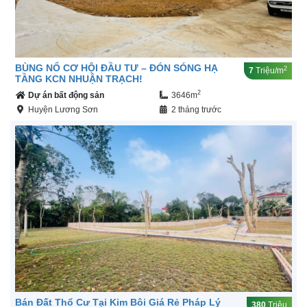
BÙNG NỔ CƠ HỘI ĐẦU TƯ – ĐÓN SÓNG HẠ
2
7
Triệu/m
TẦNG KCN NHUẬN TRẠCH!
2
Dự án bất động sản
3646m
Huyện Lương Sơn
2 tháng trước
Bán Đất Thổ Cư Tại Kim Bôi Giá Rẻ Pháp Lý
380
Triệu