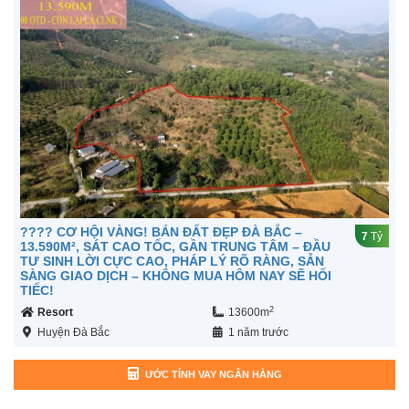
???? CƠ HỘI VÀNG! BÁN ĐẤT ĐẸP ĐÀ BẮC –
7
Tỷ
13.590M², SÁT CAO TỐC, GẦN TRUNG TÂM – ĐẦU
TƯ SINH LỜI CỰC CAO, PHÁP LÝ RÕ RÀNG, SẴN
SÀNG GIAO DỊCH – KHÔNG MUA HÔM NAY SẼ HỐI
TIẾC!
2
Resort
13600m
Huyện Đà Bắc
1 năm trước
ƯỚC TÍNH VAY NGÂN HÀNG