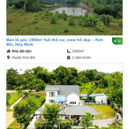
Bán lô góc 1900m² full thổ cư, view hồ đẹp – Kim
4
Tỷ
Bôi, Hòa Bình
2
Nhà đất bán
1900m
Huyện Kim Bôi
1 năm trước