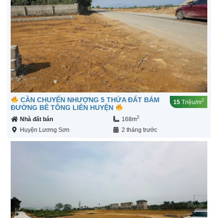
CẦN CHUYỂN NHƯỢNG 5 THỬA ĐẤT BÁM
2
15
Triệu/m
ĐƯỜNG BÊ TÔNG LIÊN HUYỆN
2
Nhà đất bán
168m
Huyện Lương Sơn
2 tháng trước