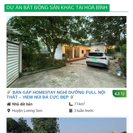
DỰ ÁN BẤT ĐỘNG SẢN KHÁC TẠI HOÀ BÌNH
BÁN GẤP HOMESTAY NGHỈ DƯỠNG FULL NỘI
4,3
Tỷ
THẤT – VIEW NÚI ĐÁ CỰC ĐẸP
2
Nhà đất bán
774m
Huyện Lương Sơn
3 tuần trước