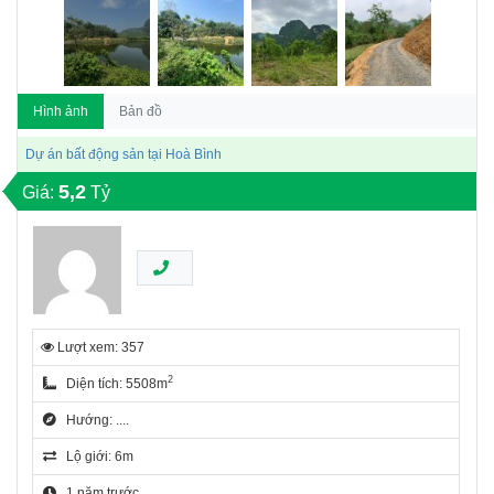
Hình ảnh
Bản đồ
Dự án bất động sản tại Hoà Bình
5,2
Giá:
Tỷ
Lượt xem: 357
2
Diện tích: 5508m
Hướng: ....
Lộ giới: 6m
1 năm trước