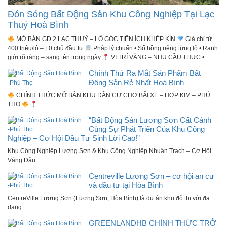
Đón Sóng Bất Động Sản Khu Công Nghiệp Tại Lạc
Thuỷ Hoà Bình
MỞ BÁN GĐ 2 LẠC THUỶ – LÔ GÓC TIỆN ÍCH KHÉP KÍN
Giá chỉ từ
400 triệu/lô – F0 chủ đầu tư
Pháp lý chuẩn • Sổ hồng riêng từng lô • Ranh
giới rõ ràng – sang tên trong ngày
VỊ TRÍ VÀNG – NHU CẦU THỰC •...
Chính Thứ Ra Mắt Sản Phẩm Bất
Động Sản Rẻ Nhất Hoà Bình
CHÍNH THỨC MỞ BÁN KHU DÂN CƯ CHỢ BÃI XE – HỢP KIM – PHÚ
THỌ
...
“Bất Động Sản Lương Sơn Cất Cánh
Cùng Sự Phát Triển Của Khu Công
Nghiệp – Cơ Hội Đầu Tư Sinh Lời Cao!”
Khu Công Nghiệp Lương Sơn & Khu Công Nghiệp Nhuận Trạch – Cơ Hội
Vàng Đầu...
Centreville Lương Sơn – cơ hội an cư
và đầu tư tại Hòa Bình
CentreVille Lương Sơn (Lương Sơn, Hòa Bình) là dự án khu đô thị với đa
dạng...
GREENLANDHB CHÍNH THỨC TRỞ