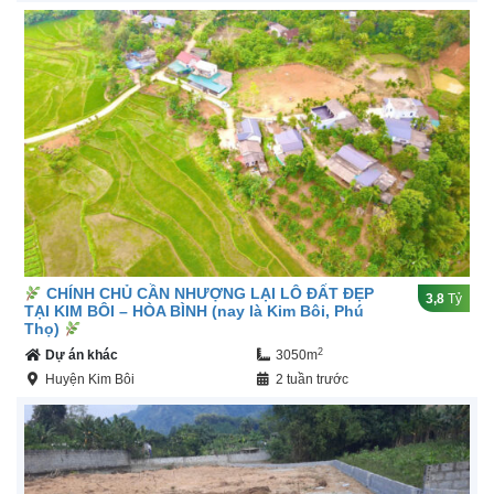
CHÍNH CHỦ CẦN NHƯỢNG LẠI LÔ ĐẤT ĐẸP
3,8
Tỷ
TẠI KIM BÔI – HÒA BÌNH (nay là Kim Bôi, Phú
Thọ)
2
Dự án khác
3050m
Huyện Kim Bôi
2 tuần trước