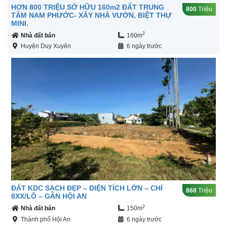
HƠN 800 TRIỆU SỞ HỮU 160m2 ĐẤT TRUNG
800
Triệu
TÂM NAM PHƯỚC- XÂY NHÀ VƯỜN, BIỆT THỰ
MINI.
2
Nhà đất bán
160m
Huyện Duy Xuyên
6 ngày trước
ĐẤT KDC SẠCH ĐẸP – DIỆN TÍCH LỚN – CHỈ
868
Triệu
8XX/LÔ – GẦN HỘI AN
2
Nhà đất bán
150m
Thành phố Hội An
6 ngày trước