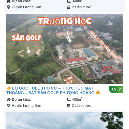
2
Dự án khác
348m
Huyện Lương Sơn
2 tuần trước
LÔ GÓC FULL THỔ CƯ – THỰC TẾ 3 MẶT
3,5
Tỷ
THOÁNG – SÁT SÂN GOLF PHƯỢNG HOÀNG
2
Dự án khác
408m
Huyện Lương Sơn
2 tuần trước