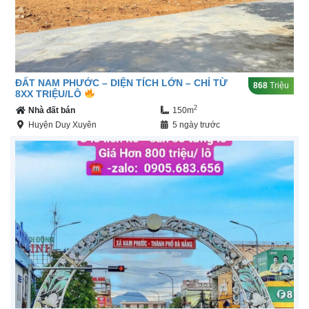
ĐẤT NAM PHƯỚC – DIỆN TÍCH LỚN – CHỈ TỪ
868
Triệu
8XX TRIỆU/LÔ
2
Nhà đất bán
150m
Huyện Duy Xuyên
5 ngày trước