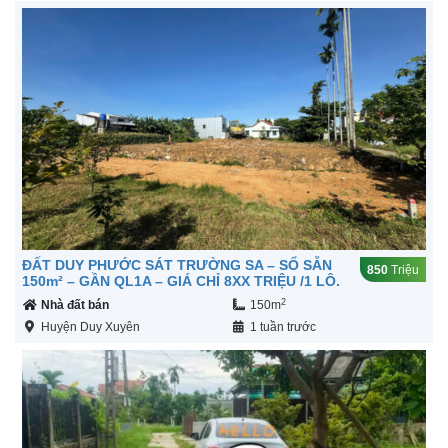
ĐẤT DUY PHƯỚC SÁT TRƯỜNG SA – SỔ SẴN
850
Triệu
150m² – GẦN QL1A – GIÁ CHỈ 8XX TRIỆU /1 LÔ.
2
Nhà đất bán
150m
Huyện Duy Xuyên
1 tuần trước