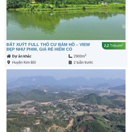
ĐẤT XUÝT FULL THỔ CƯ BÁM HỒ – VIEW
2
2,2
Triệu/m
ĐẸP NHƯ PHIM, GIÁ RẺ HIẾM CÓ
2
Dự án khác
2900m
Huyện Kim Bôi
2 tuần trước