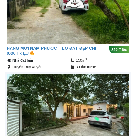
HÀNG MỚI NAM PHƯỚC – LÔ ĐẤT ĐẸP CHỈ
850
Triệu
8XX TRIỆU
2
Nhà đất bán
150m
Huyện Duy Xuyên
3 tuần trước