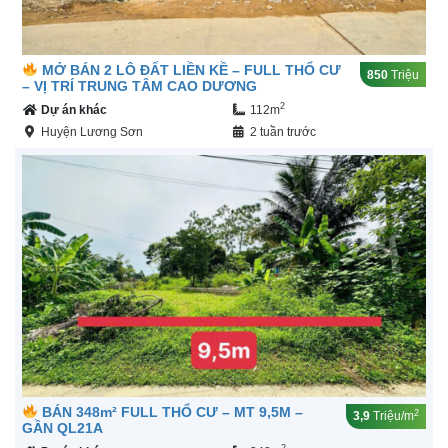
MỞ BÁN 2 LÔ ĐẤT LIỀN KỀ – FULL THỔ CƯ
850
Triệu
– VỊ TRÍ TRUNG TÂM CAO DƯƠNG
2
Dự án khác
112m
Huyện Lương Sơn
2 tuần trước
BÁN 348m² FULL THỔ CƯ – MT 9,5M –
2
3,9
Triệu/m
GẦN QL21A