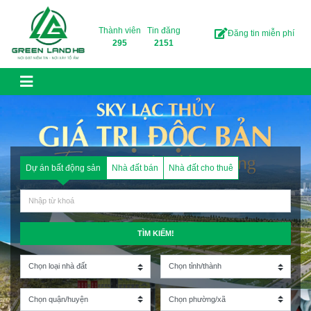
Skip to content
Thành viên
Tin đăng
Đăng tin miễn phí
295
2151
Dự án bất động sản
Nhà đất bán
Nhà đất cho thuê
TÌM KIẾM!