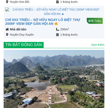
Huyện Kim Bôi
1 tháng trước
CHỈ 8XX TRIỆU – SỞ HỮU NGAY LÔ BIỆT THỰ
875
Triệu
200M² VIEW ĐẸP GẦN HỘI AN
2
Nhà đất bán
200m
Huyện Duy Xuyên
1 tháng trước
TIN BẤT ĐỘNG SẢN
Xem thêm