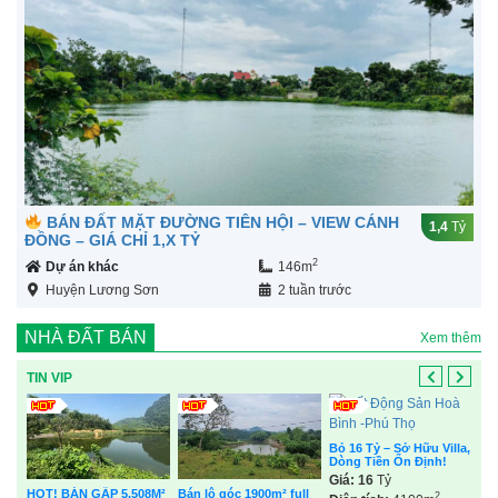
BÁN ĐẤT MẶT ĐƯỜNG TIÊN HỘI – VIEW CÁNH
1,4
Tỷ
ĐỒNG – GIÁ CHỈ 1,X TỶ
2
Dự án khác
146m
Huyện Lương Sơn
2 tuần trước
NHÀ ĐẤT BÁN
Xem thêm
TIN VIP
Bỏ 16 Tỷ – Sở Hữu Villa,
Bá
Dòng Tiền Ổn Định!
Hò
đẹp
Giá:
16
Tỷ
Gi
Kim
HOT! BÁN GẤP 5.508M²
Bán lô góc 1900m² full
2