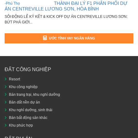
THÀNH ĐẠI LÝ F1 PHÂN PHỐI DỰ
ÁN CENTREVILLE LƯƠNG SƠN, HÒA BÌNH
SÔI ĐỘNG LỄ KÝ KẾT & KICK OFF DỰ ÁN CENTREVILLE LƯƠNG SƠN:
BỨT PHÁ GIỚI...
ƯỚC TÍNH VAY NGÂN HÀNG
ĐẤT CÔNG NGHIỆP
Resort
Khu công nghiệp
Bán trang trại, khu nghỉ dưỡng
Bán đất nền dự án
Khu nghỉ dưỡng, sinh thái
Bán bất động sản khác
Khu phức hợp