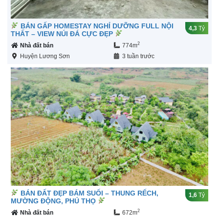
BÁN GẤP HOMESTAY NGHỈ DƯỠNG FULL NỘI
4,3
Tỷ
THẤT – VIEW NÚI ĐÁ CỰC ĐẸP
2
Nhà đất bán
774m
Huyện Lương Sơn
3 tuần trước
BÁN ĐẤT ĐẸP BÁM SUỐI – THUNG RẾCH,
1,6
Tỷ
MƯỜNG ĐỘNG, PHÚ THỌ
2
Nhà đất bán
672m