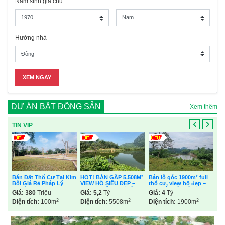
Năm sinh gia chủ
Hướng nhà
DỰ ÁN BẤT ĐỘNG SẢN
Xem thêm
TIN VIP
Bỏ 
Dò
Gi
H –
Bán Đất Thổ Cư Tại Kim
HOT! BÁN GẤP 5.508M²
Bán lô góc 1900m² full
Diệ
NH
Bôi Giá Rẻ Pháp Lý
VIEW HỒ SIÊU ĐẸP –
thổ cư, view hồ đẹp –
Chuẩn
400M² THỔ CƯ – ĐẤT
Kim Bôi, Hòa Bình
Giá:
380
Triệu
Giá:
5,2
Tỷ
Giá:
4
Tỷ
ĐÚ SÁNG, KIM BÔI,
2
2
2
Diện tích:
100m
HÒA BÌNH
Diện tích:
5508m
Diện tích:
1900m