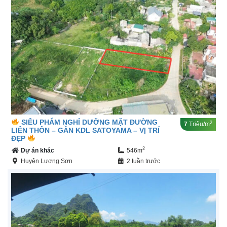
SIÊU PHẨM NGHỈ DƯỠNG MẶT ĐƯỜNG
2
7
Triệu/m
LIÊN THÔN – GẦN KDL SATOYAMA – VỊ TRÍ
ĐẸP
2
Dự án khác
546m
Huyện Lương Sơn
2 tuần trước