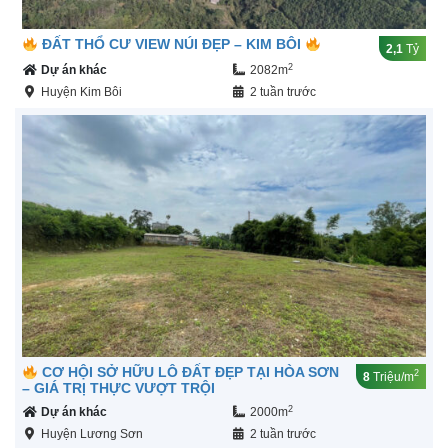
ĐẤT THỔ CƯ VIEW NÚI ĐẸP – KIM BÔI
2,1
Tỷ
2
Dự án khác
2082m
Huyện Kim Bôi
2 tuần trước
CƠ HỘI SỞ HỮU LÔ ĐẤT ĐẸP TẠI HÒA SƠN
2
8
Triệu/m
– GIÁ TRỊ THỰC VƯỢT TRỘI
2
Dự án khác
2000m
Huyện Lương Sơn
2 tuần trước