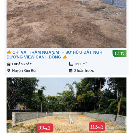
CHỈ VÀI TRĂM NGÀN/M² – SỞ HỮU ĐẤT NGHỈ
1,4
Tỷ
DƯỠNG VIEW CÁNH ĐỒNG
2
Dự án khác
1600m
Huyện Kim Bôi
2 tuần trước