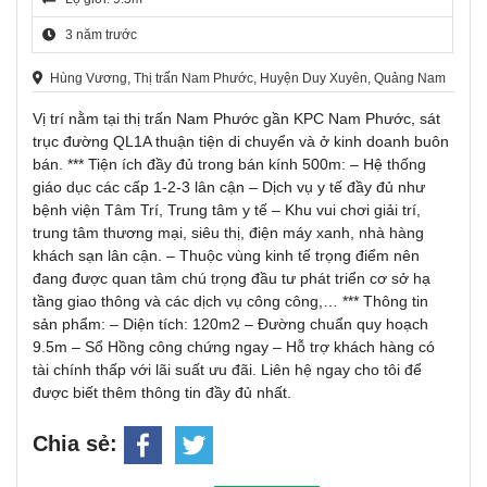
3 năm trước
Hùng Vương, Thị trấn Nam Phước, Huyện Duy Xuyên, Quảng Nam
Vị trí nằm tại thị trấn Nam Phước gần KPC Nam Phước, sát
trục đường QL1A thuận tiện di chuyển và ở kinh doanh buôn
bán. *** Tiện ích đầy đủ trong bán kính 500m: – Hệ thống
giáo dục các cấp 1-2-3 lân cận – Dịch vụ y tế đầy đủ như
bệnh viện Tâm Trí, Trung tâm y tế – Khu vui chơi giải trí,
trung tâm thương mại, siêu thị, điện máy xanh, nhà hàng
khách sạn lân cận. – Thuộc vùng kinh tế trọng điểm nên
đang được quan tâm chú trọng đầu tư phát triển cơ sở hạ
tầng giao thông và các dịch vụ công công,… *** Thông tin
sản phẩm: – Diện tích: 120m2 – Đường chuẩn quy hoạch
9.5m – Sổ Hồng công chứng ngay – Hỗ trợ khách hàng có
tài chính thấp với lãi suất ưu đãi. Liên hệ ngay cho tôi để
được biết thêm thông tin đầy đủ nhất.
Chia sẻ: