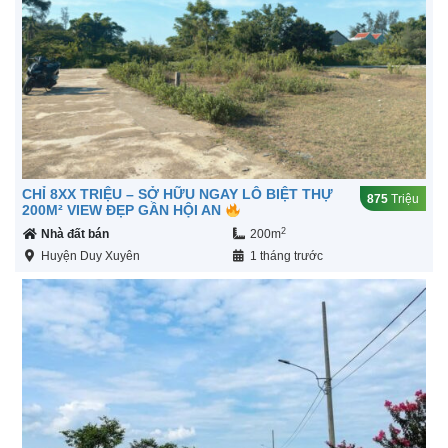
CHỈ 8XX TRIỆU – SỞ HỮU NGAY LÔ BIỆT THỰ
875
Triệu
200M² VIEW ĐẸP GẦN HỘI AN
2
Nhà đất bán
200m
Huyện Duy Xuyên
1 tháng trước