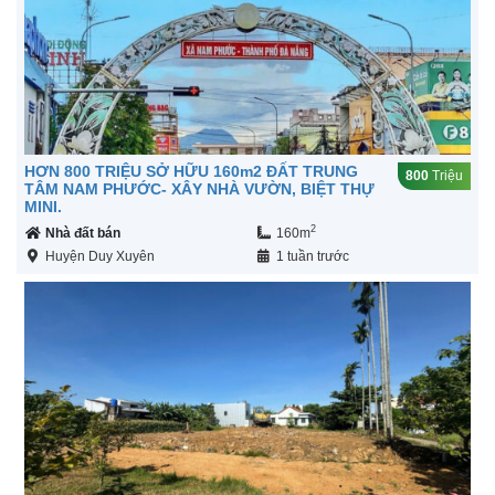
HƠN 800 TRIỆU SỞ HỮU 160m2 ĐẤT TRUNG
800
Triệu
TÂM NAM PHƯỚC- XÂY NHÀ VƯỜN, BIỆT THỰ
MINI.
2
Nhà đất bán
160m
Huyện Duy Xuyên
1 tuần trước