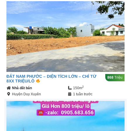
ĐẤT NAM PHƯỚC – DIỆN TÍCH LỚN – CHỈ TỪ
868
Triệu
8XX TRIỆU/LÔ
2
Nhà đất bán
150m
Huyện Duy Xuyên
1 tuần trước