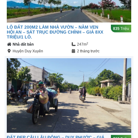
LÔ ĐẤT 200M2 LÀM NHÀ VƯỜN – NẰM VEN
835
Triệu
HỘI AN – SÁT TRỤC ĐƯỜNG CHÍNH – GIÁ 8XX
TRIỆU/1 LÔ.
2
Nhà đất bán
247m
Huyện Duy Xuyên
2 tháng trước
ĐẤT ĐẸP CÂU LÂU ĐÔNG – DUY PHƯỚC – GIÁ