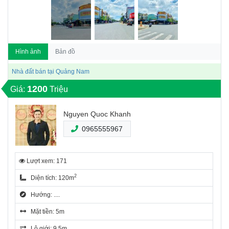
Hình ảnh
Bản đồ
Nhà đất bán tại Quảng Nam
1200
Giá:
Triệu
Nguyen Quoc Khanh
0965555967
Lượt xem: 171
2
Diện tích: 120m
Hướng: ....
Mặt tiền: 5m
Lộ giới: 9.5m