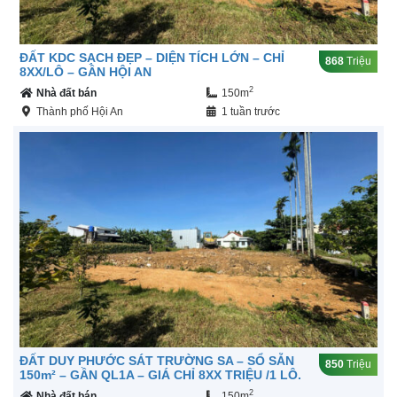
ĐẤT KDC SẠCH ĐẸP – DIỆN TÍCH LỚN – CHỈ
868
Triệu
8XX/LÔ – GẦN HỘI AN
2
Nhà đất bán
150m
Thành phố Hội An
1 tuần trước
ĐẤT DUY PHƯỚC SÁT TRƯỜNG SA – SỔ SẴN
850
Triệu
150m² – GẦN QL1A – GIÁ CHỈ 8XX TRIỆU /1 LÔ.
2
Nhà đất bán
150m