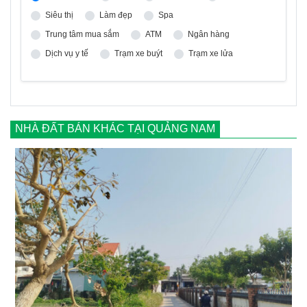
Siêu thị
Làm đẹp
Spa
Trung tâm mua sắm
ATM
Ngân hàng
Dịch vụ y tế
Trạm xe buýt
Trạm xe lửa
NHÀ ĐẤT BÁN KHÁC TẠI QUẢNG NAM