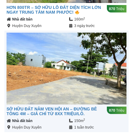
HƠN 800TR – SỞ HỮU LÔ ĐẤT DIỆN TÍCH LỚN
870
Triệu
NGAY TRUNG TÂM NAM PHƯỚC!
2
Nhà đất bán
160m
Huyện Duy Xuyên
3 ngày trước
SỞ HỮU ĐẤT NẰM VEN HỘI AN – ĐƯỜNG BÊ
870
Triệu
TÔNG 4M – GIÁ CHỈ TỪ 8XX TRIỆU/LÔ.
2
Nhà đất bán
150m
Huyện Duy Xuyên
1 tuần trước