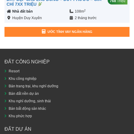
768
Triệu
CHỈ 7XX TRIỆU
2
Nhà đất bán
108m
Huyện Duy Xuyên
2 tháng trước
ƯỚC TÍNH VAY NGÂN HÀNG
ĐẤT CÔNG NGHIỆP
Resort
Khu công nghiệp
Bán trang trại, khu nghỉ dưỡng
Bán đất nền dự án
Khu nghỉ dưỡng, sinh thái
Bán bất động sản khác
Khu phức hợp
ĐẤT DỰ ÁN