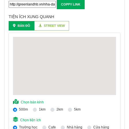
COPPY LINK
TIỆN ÍCH XUNG QUANH
BẢN ĐỒ
STREET VIEW
Chọn bán kính
500m
1km
2km
5km
Chọn tiện ích
Trường học
Cafe
Nhà hàng
Cửa hàng