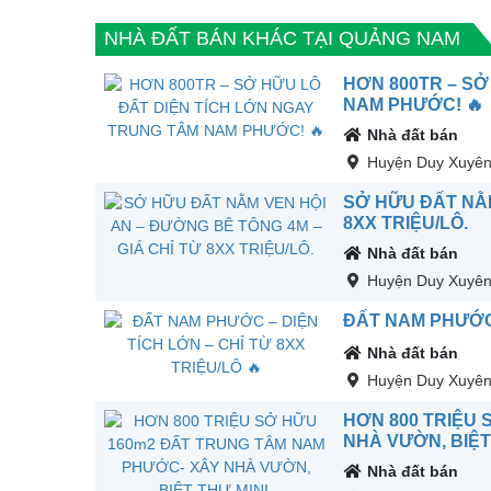
NHÀ ĐẤT BÁN KHÁC TẠI QUẢNG NAM
HƠN 800TR – SỞ
NAM PHƯỚC! 🔥
Nhà đất bán
Huyện Duy Xuyê
SỞ HỮU ĐẤT NẰM
8XX TRIỆU/LÔ.
Nhà đất bán
Huyện Duy Xuyê
ĐẤT NAM PHƯỚC –
Nhà đất bán
Huyện Duy Xuyê
HƠN 800 TRIỆU
NHÀ VƯỜN, BIỆT 
Nhà đất bán