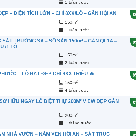
n
1 tuần trước
P – DIỆN TÍCH LỚN – CHỈ 8XX/LÔ – GẦN HỘI AN
8
2
150m
n
1 tuần trước
SÁT TRƯỜNG SA – SỔ SẴN 150m² – GẦN QL1A –
8
U /1 LÔ.
2
150m
n
2 tuần trước
HƯỚC – LÔ ĐẤT ĐẸP CHỈ 8XX TRIỆU 🔥
8
2
150m
n
4 tuần trước
– SỞ HỮU NGAY LÔ BIỆT THỰ 200M² VIEW ĐẸP GẦN
8
2
200m
n
1 tháng trước
ÀM NHÀ VƯỜN – NẰM VEN HỘI AN – SÁT TRỤC
8