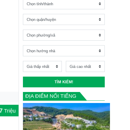
TÌM KIẾM!
ĐỊA ĐIỂM NỔI TIẾNG
7
Triệu