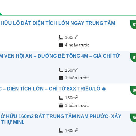
 HỮU LÔ ĐẤT DIỆN TÍCH LỚN NGAY TRUNG TÂM
8
2
160m
n
4 ngày trước
 VEN HỘI AN – ĐƯỜNG BÊ TÔNG 4M – GIÁ CHỈ TỪ
8
2
150m
n
1 tuần trước
 DIỆN TÍCH LỚN – CHỈ TỪ 8XX TRIỆU/LÔ 🔥
8
2
150m
n
1 tuần trước
 SỞ HỮU 160m2 ĐẤT TRUNG TÂM NAM PHƯỚC- XÂY
8
THỰ MINI.
2
160m