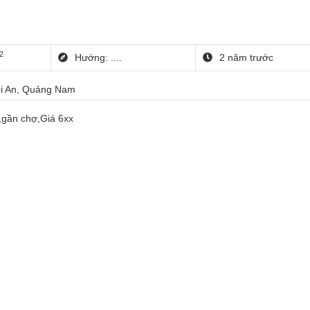
2
Hướng: ....
2 năm trước
i An, Quảng Nam
,gần chợ,Giá 6xx