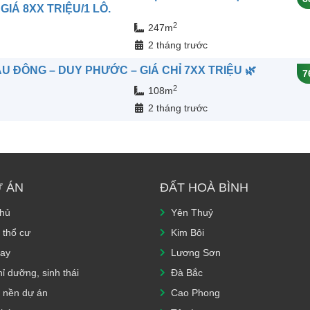
IÁ 8XX TRIỆU/1 LÔ.
2
247m
n
2 tháng trước
U ĐÔNG – DUY PHƯỚC – GIÁ CHỈ 7XX TRIỆU 🌿
7
2
108m
n
2 tháng trước
Ự ÁN
ĐẤT HOÀ BÌNH
chủ
Yên Thuỷ
 thổ cư
Kim Bôi
ay
Lương Sơn
ỉ dưỡng, sinh thái
Đà Bắc
 nền dự án
Cao Phong