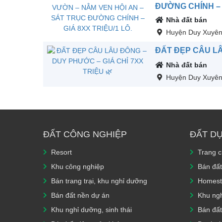
ĐƯỜNG CHÍNH – G
Nhà đất bán
Huyện Duy Xuyê
ĐẤT ĐẸP CÂU LÂ
Nhà đất bán
Huyện Duy Xuyê
ĐẤT CÔNG NGHIỆP
ĐẤT D
Resort
Trang 
Khu công nghiệp
Bán đất
Bán trang trại, khu nghỉ dưỡng
Homest
Bán đất nền dự án
Khu ngh
Khu nghỉ dưỡng, sinh thái
Bán đất