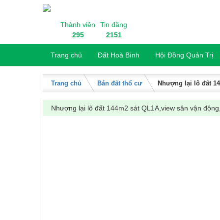
Skip to content
Thành viên
Tin đăng
295
2151
Trang chủ
Đất Hoà Bình
Hội Đồng Quản Trị
Trang chủ
Bán đất thổ cư
Nhượng lại lô đất 1
Nhượng lại lô đất 144m2 sát QL1A,view sân vận động