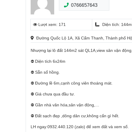
0766657643
Lượt xem: 171
Diện tích: 144m
Đường Quốc Lộ 1A, Xã Cẩm Thanh, Thành phố Hộ
Nhượng lại lô đất 144m2 sát QL1A,view sân vận động
⛔️ Diện tích 6x24m
⛔️ Sẵn sổ hồng.
⛔️ Đường lề 6m,cạnh công viên thoáng mát.
⛔️ Giá chưa qua đầu tư.
⛔️ Gần nhà văn hóa,sân vận động,…
⛔️ Đất sạch đẹp ,dông dân cư,không cấn gì hết.
LH ngay:0932.440.120 (zalo) để xem đất và xem sổ.