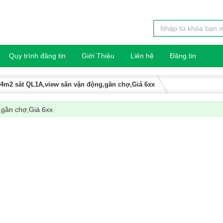
Quy trình đăng tin
Giới Thiệu
Liên hệ
Đăng tin
44m2 sát QL1A,view sân vận động,gần chợ,Giá 6xx
,gần chợ,Giá 6xx