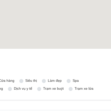
Cửa hàng
Siêu thị
Làm đẹp
Spa
ng
Dịch vụ y tế
Trạm xe buýt
Trạm xe lửa