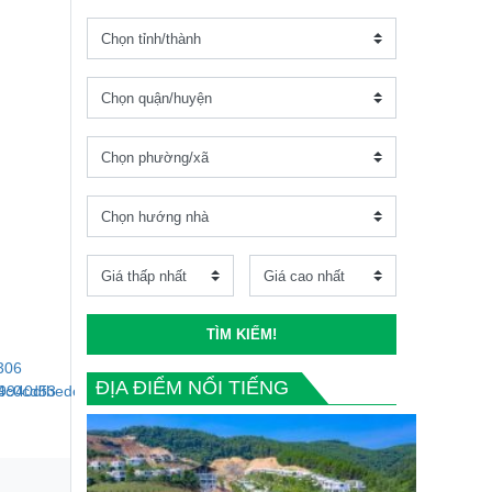
TÌM KIẾM!
ĐỊA ĐIỂM NỔI TIẾNG