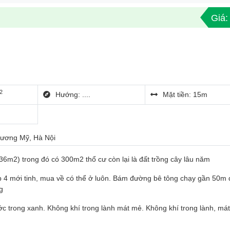
Giá
2
Hướng: ....
Mặt tiền: 15m
ương Mỹ, Hà Nội
736m2) trong đó có 300m2 thổ cư còn lại là đất trồng cây lâu năm
cấp 4 mới tinh, mua về có thể ở luôn. Bám đường bê tông chạy gần 50m
g
ớc trong xanh. Không khí trong lành mát mẻ. Không khí trong lành, má