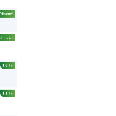
2
riệu/m
ả thuận
1,6
Tỷ
1,1
Tỷ