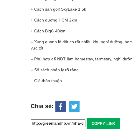
+ Cách sân golf SkyLake 1,5k
+ Cách đường HCM 2km
+ Cách BigC 40km
– Xung quanh lô đất có rất nhiều khu nghỉ dưỡng, ho
vực tốt.
– Phù hợp để NĐT làm homestay, farmstay, nghỉ dưỡng 
– Sổ sách pháp lý rõ ràng
– Giá thỏa thuận
Chia sẻ:
COPPY LINK