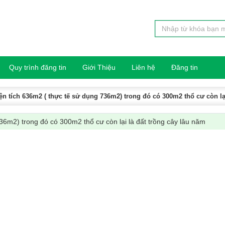
Quy trình đăng tin
Giới Thiệu
Liên hệ
Đăng tin
ện tích 636m2 ( thực tế sử dụng 736m2) trong đó có 300m2 thổ cư còn lạ
736m2) trong đó có 300m2 thổ cư còn lại là đất trồng cây lâu năm