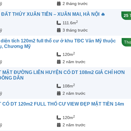
ỹ
2 tháng trước
 ĐẤT THỦY XUÂN TIÊN – XUÂN MAI, HÀ NỘI 🔥
25
T
2
111.6m
ỹ
3 tháng trước
 diện tích 120m2 full thổ cư ở khu TĐC Văn Mỹ thuộc
Tho
ụ, Chương Mỹ
2
120m
ỹ
2 năm trước
 MẶT ĐƯỜNG LIÊN HUYỆN CÓ DT 108m2 GIÁ CHỈ HƠN
 ĐÔNG DÂN
2
108m
ỹ
2 năm trước
 CÓ DT 120m2 FULL THỔ CƯ VIEW ĐẸP MẶT TIỀN 14m
2
120m
ỹ
2 năm trước