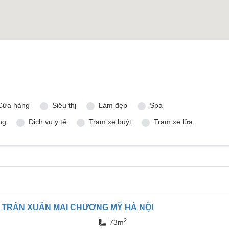
Cửa hàng
Siêu thị
Làm đẹp
Spa
ng
Dịch vụ y tế
Trạm xe buýt
Trạm xe lửa
Ị TRẤN XUÂN MAI CHƯƠNG MỸ HÀ NỘI
2
73m