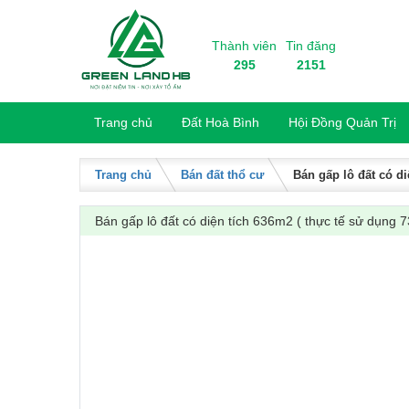
Skip to content
Thành viên
Tin đăng
295
2151
Trang chủ
Đất Hoà Bình
Hội Đồng Quản Trị
Trang chủ
Bán đất thổ cư
Bán gấp lô đất có di
Bán gấp lô đất có diện tích 636m2 ( thực tế sử dụng 