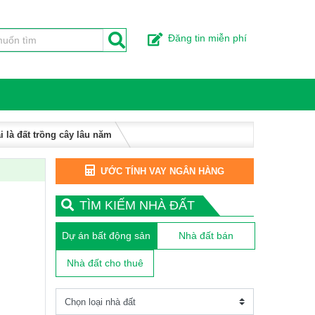
Đăng tin miễn phí
i là đất trồng cây lâu năm
ƯỚC TÍNH VAY NGÂN HÀNG
TÌM KIẾM NHÀ ĐẤT
Dự án bất động sản
Nhà đất bán
Nhà đất cho thuê