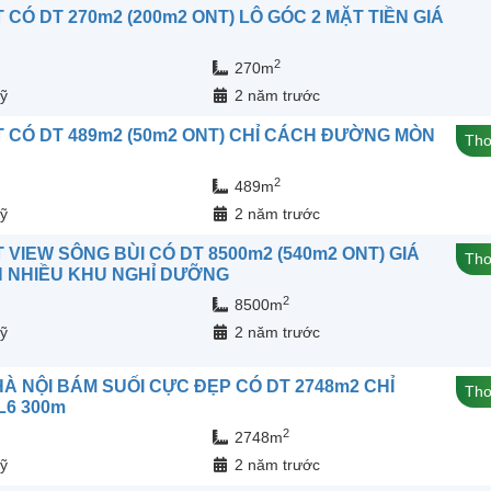
CÓ DT 270m2 (200m2 ONT) LÔ GÓC 2 MẶT TIỀN GIÁ
2
270m
ỹ
2 năm trước
 CÓ DT 489m2 (50m2 ONT) CHỈ CÁCH ĐƯỜNG MÒN
Tho
2
489m
ỹ
2 năm trước
 VIEW SÔNG BÙI CÓ DT 8500m2 (540m2 ONT) GIÁ
Tho
 NHIỀU KHU NGHỈ DƯỠNG
2
8500m
ỹ
2 năm trước
À NỘI BÁM SUỐI CỰC ĐẸP CÓ DT 2748m2 CHỈ
Tho
6 300m
2
2748m
ỹ
2 năm trước