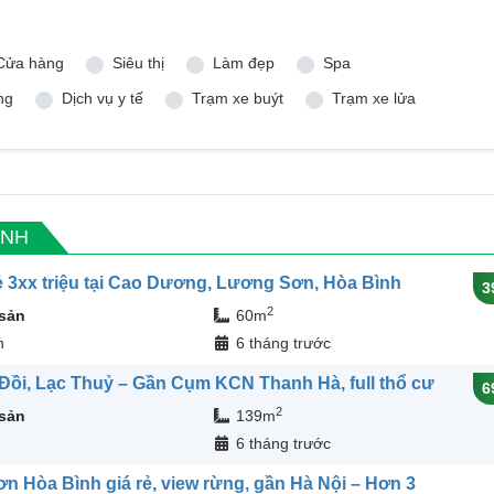
Cửa hàng
Siêu thị
Làm đẹp
Spa
ng
Dịch vụ y tế
Trạm xe buýt
Trạm xe lửa
ÌNH
ẻ 3xx triệu tại Cao Dương, Lương Sơn, Hòa Bình
3
2
 sản
60m
n
6 tháng trước
Đồi, Lạc Thuỷ – Gần Cụm KCN Thanh Hà, full thổ cư
6
2
 sản
139m
6 tháng trước
n Hòa Bình giá rẻ, view rừng, gần Hà Nội – Hơn 3