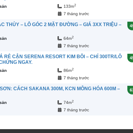
2
 sản
133m
7 tháng trước
C THỦY – LÔ GÓC 2 MẶT ĐƯỜNG – GIÁ 3XX TRIỆU –
4
2
 sản
64m
7 tháng trước
Á RẺ CẬN SERENA RESORT KIM BÔI – CHỈ 300TR/LÔ
4
 CHỨNG NGAY.
2
 sản
86m
7 tháng trước
 SƠN: CÁCH SAKANA 300M, KCN MÔNG HÓA 600M –
6
2
 sản
74m
7 tháng trước