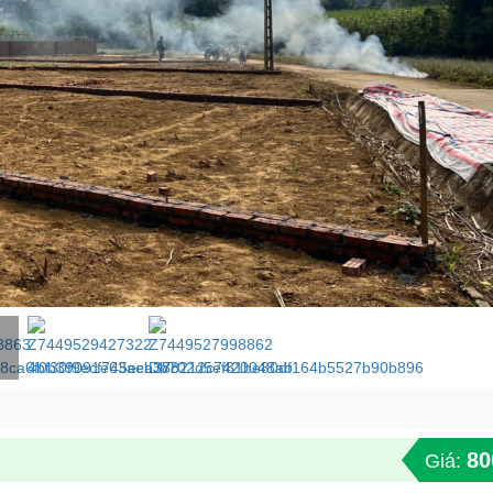
80
Giá: