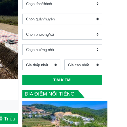
TÌM KIẾM!
ĐỊA ĐIỂM NỔI TIẾNG
0
Triệu