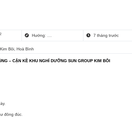
2
Hướng: ....
7 tháng trước
 Kim Bôi, Hoà Bình
NG – CẬN KỀ KHU NGHỈ DƯỠNG SUN GROUP KIM BÔI
ày.
cư đông đúc.