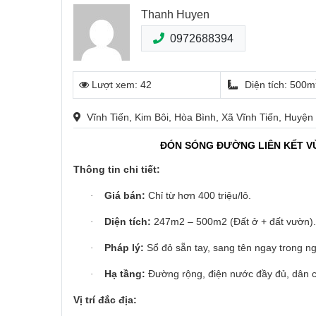
Thanh Huyen
0972688394
Lượt xem: 42
Diện tích: 500m
Vĩnh Tiến, Kim Bôi, Hòa Bình, Xã Vĩnh Tiến, Huyện
ĐÓN SÓNG ĐƯỜNG LIÊN KẾT VÙ
Thông tin chi tiết:
Giá bán:
Chỉ từ hơn 400 triệu/lô.
·
Diện tích:
247m2 – 500m2 (Đất ở + đất vườn).
·
Pháp lý:
Sổ đỏ sẵn tay, sang tên ngay trong ng
·
Hạ tầng:
Đường rộng, điện nước đầy đủ, dân 
·
Vị trí đắc địa: