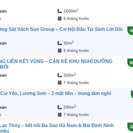
2
 sản
1600m
n
6 tháng trước
ng Sát Vách Sun Group – Cơ Hội Đầu Tư Sinh Lời Dài
4
2
 sản
92m
6 tháng trước
G LIÊN KẾT VÙNG – CẬN KỀ KHU NGHỈ DƯỠNG
8
BÔI
2
 sản
500m
7 tháng trước
 Cư Yên, Lương Sơn – 2 mặt tiền – trung tâm nghỉ
2
 sản
590m
n
7 tháng trước
 Lạc Thủy – kết nối Ba Sao Hà Nam & Bái Đính Ninh
2
triệu