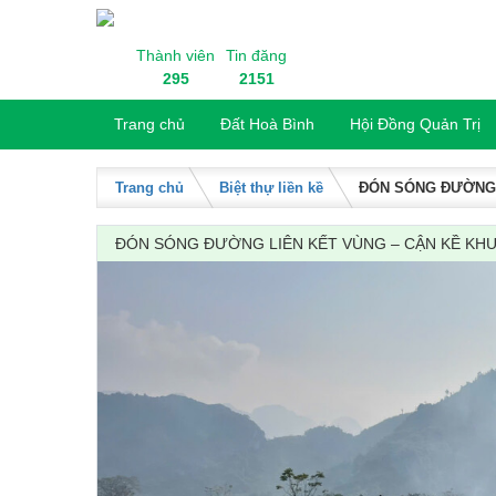
Skip to content
Thành viên
Tin đăng
295
2151
Trang chủ
Đất Hoà Bình
Hội Đồng Quản Trị
Trang chủ
Biệt thự liền kề
ĐÓN SÓNG ĐƯỜNG 
ĐÓN SÓNG ĐƯỜNG LIÊN KẾT VÙNG – CẬN KỀ KH