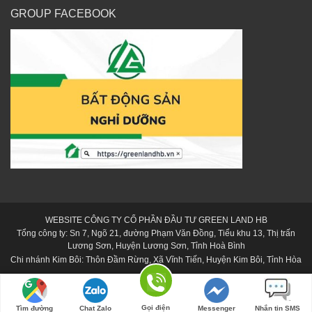
GROUP FACEBOOK
WEBSITE CÔNG TY CỔ PHẦN ĐẦU TƯ GREEN LAND HB
Tổng công ty: Sn 7, Ngõ 21, đường Phạm Văn Đồng, Tiểu khu 13, Thị trấn
Lương Sơn, Huyện Lương Sơn, Tỉnh Hoà Bình
Chi nhánh Kim Bôi: Thôn Đầm Rừng, Xã Vĩnh Tiến, Huyện Kim Bôi, Tỉnh Hòa
Bình
Hotline: 0868.1987.68
Được phát triển bởi
Phạm Cảnh
Gọi điện
Tìm đường
Chat Zalo
Messenger
Nhắn tin SMS