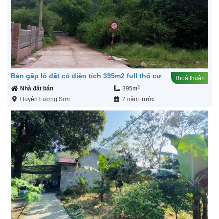
Bán gấp lô đất có diện tích 395m2 full thổ cư
Thoả thuận
2
Nhà đất bán
395m
Huyện Lương Sơn
2 năm trước