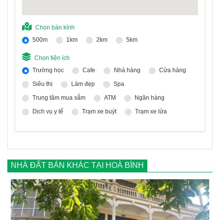
Chọn bán kính
500m
1km
2km
5km
Chọn tiện ích
Trường học
Cafe
Nhà hàng
Cửa hàng
Siêu thị
Làm đẹp
Spa
Trung tâm mua sắm
ATM
Ngân hàng
Dịch vụ y tế
Trạm xe buýt
Trạm xe lửa
NHÀ ĐẤT BÁN KHÁC TẠI HOÀ BÌNH