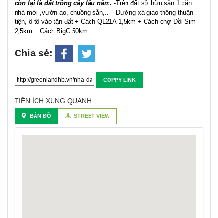
còn lại là đất trồng cây lâu năm.
-Trên đất sở hữu sẵn 1 căn
nhà mới ,vườn ao, chuồng sẵn,.. – Đường xá giao thông thuận
tiện, ô tô vào tận đất + Cách QL21A 1,5km + Cách chợ Đồi Sim
2,5km + Cách BigC 50km
Chia sẻ:
COPPY LINK
TIỆN ÍCH XUNG QUANH
BẢN ĐỒ
STREET VIEW