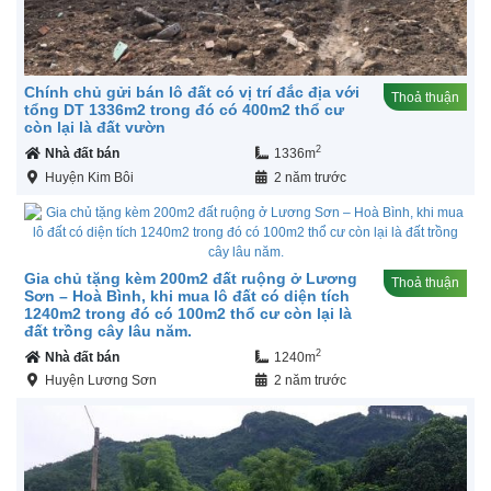
Chính chủ gửi bán lô đất có vị trí đắc địa với
Thoả thuận
tổng DT 1336m2 trong đó có 400m2 thổ cư
còn lại là đất vườn
2
Nhà đất bán
1336m
Huyện Kim Bôi
2 năm trước
Gia chủ tặng kèm 200m2 đất ruộng ở Lương
Thoả thuận
Sơn – Hoà Bình, khi mua lô đất có diện tích
1240m2 trong đó có 100m2 thổ cư còn lại là
đất trồng cây lâu năm.
2
Nhà đất bán
1240m
Huyện Lương Sơn
2 năm trước