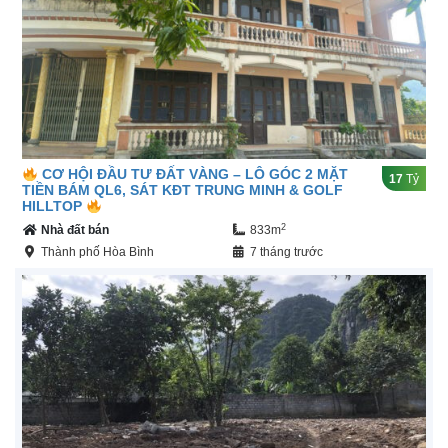
CƠ HỘI ĐẦU TƯ ĐẤT VÀNG – LÔ GÓC 2 MẶT
17
Tỷ
TIỀN BÁM QL6, SÁT KĐT TRUNG MINH & GOLF
HILLTOP
2
Nhà đất bán
833m
Thành phố Hòa Bình
7 tháng trước